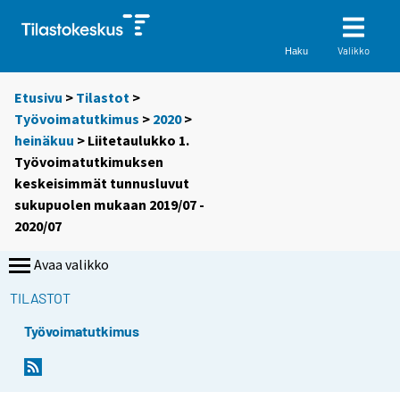
Valikko
Haku
Etusivu
>
Tilastot
>
Työvoimatutkimus
>
2020
>
heinäkuu
> Liitetaulukko 1.
Työvoimatutkimuksen
keskeisimmät tunnusluvut
sukupuolen mukaan 2019/07 -
2020/07
Avaa valikko
TILASTOT
Työvoimatutkimus