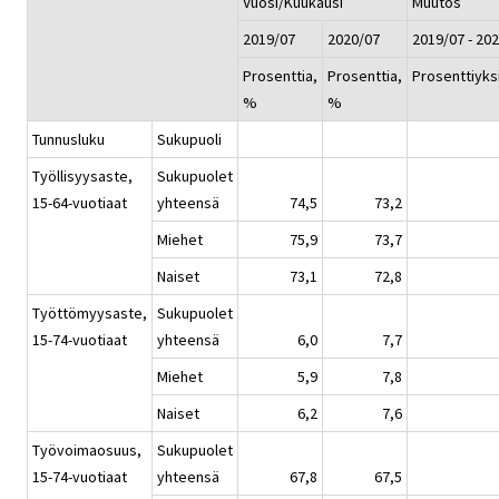
Vuosi/Kuukausi
Muutos
2019/07
2020/07
2019/07 - 20
Prosenttia,
Prosenttia,
Prosenttiyks
%
%
Tunnusluku
Sukupuoli
Työllisyysaste,
Sukupuolet
15-64-vuotiaat
yhteensä
74,5
73,2
Miehet
75,9
73,7
Naiset
73,1
72,8
Työttömyysaste,
Sukupuolet
15-74-vuotiaat
yhteensä
6,0
7,7
Miehet
5,9
7,8
Naiset
6,2
7,6
Työvoimaosuus,
Sukupuolet
15-74-vuotiaat
yhteensä
67,8
67,5