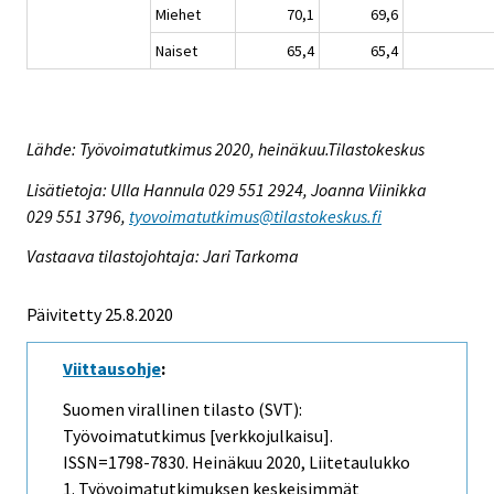
Miehet
70,1
69,6
Naiset
65,4
65,4
Lähde: Työvoimatutkimus 2020, heinäkuu.Tilastokeskus
Lisätietoja: Ulla Hannula 029 551 2924, Joanna Viinikka
029 551 3796,
tyovoimatutkimus@tilastokeskus.fi
Vastaava tilastojohtaja: Jari Tarkoma
Päivitetty 25.8.2020
Viittausohje
:
Suomen virallinen tilasto (SVT):
Työvoimatutkimus [verkkojulkaisu].
ISSN=1798-7830.
Heinäkuu
2020, Liitetaulukko
1. Työvoimatutkimuksen keskeisimmät