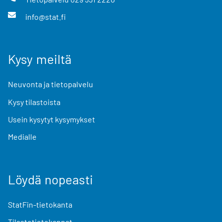
info@stat.fi
Kysy meiltä
Neuvonta ja tietopalvelu
Kysy tilastoista
Usein kysytyt kysymykset
Medialle
Löydä nopeasti
StatFin-tietokanta
Tilastotietokannat