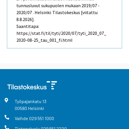
tunnusluvut sukupuolen mukaan 2019/07 -
2020/07 . Helsinki: Tilastokeskus [viitattu:
8.8.2026].
Saantitapa:
https://stat.fi/til/tyti/2020/07/tyti_2020_07_
2020-08-25_tau_001_fi.html
Työpajankatu
13
00580
Helsinki
Vaihde
029 551 1000
Tietopalvelu
029 551 2220