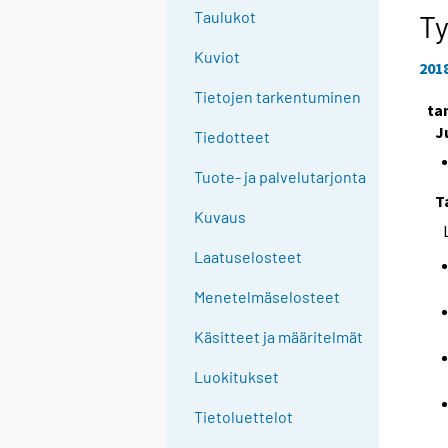
e
Taulukot
T
e
Kuviot
n
201
p
Tietojen tarkentuminen
ta
a
J
l
Tiedotteet
v
Tuote- ja palvelutarjonta
e
T
l
Kuvaus
u
u
Laatuselosteet
n
Menetelmäselosteet
.
Käsitteet ja määritelmät
Luokitukset
Tietoluettelot