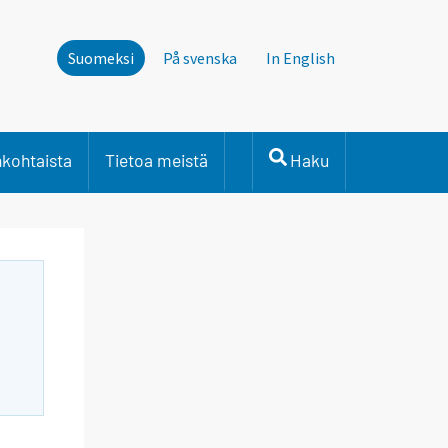
Suomeksi
På svenska
In English
nkohtaista
Tietoa meistä
Haku