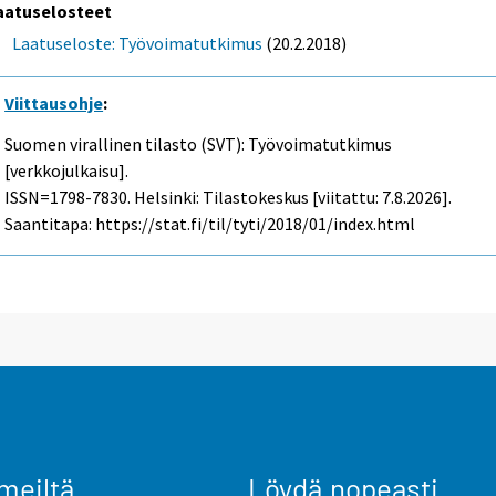
aatuselosteet
Laatuseloste: Työvoimatutkimus
(20.2.2018)
Viittausohje
:
Suomen virallinen tilasto (SVT): Työvoimatutkimus
[verkkojulkaisu].
ISSN=1798-7830. Helsinki: Tilastokeskus [viitattu: 7.8.2026].
Saantitapa: https://stat.fi/til/tyti/2018/01/index.html
meiltä
Löydä nopeasti