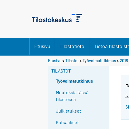
Etusivu
Tilastotieto
Tietoa tilastoist
S
Etusivu
>
Tilastot
>
Työvoimatutkimus
>
2018
i
TILASTOT
i
r
Työvoimatutkimus
r
T
y
Muutoksia tässä
5
t
tilastossa
t
S
Julkistukset
o
i
Katsaukset
s