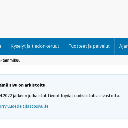
a
Kyselyt ja tiedonkeruut
Tuotteet ja palvelut
Aja
>
tammikuu
ämä sivu on arkistoitu.
.4.2022 jälkeen julkaistut tiedot löydät uudistetulta sivustolta.
iirry uudelle tilastosivulle