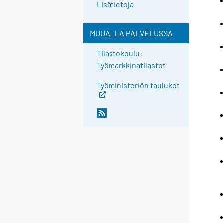
Lisätietoja
MUUALLA PALVELUSSA
Tilastokoulu:
Työmarkkinatilastot
Työministeriön taulukot