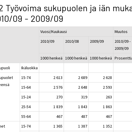
2 Työvoima sukupuolen ja iän muk
10/09 - 2009/09
Vuosi/Kuukausi
Muutos
2010/09
2010/08
2009/09
2010/09 -
2009/09
1000 henkeä
1000 henkeä
1000 henkeä
Prosentti
upuoli
Ikäluokka
upuolet
15-74
2 613
2 689
2 628
eensä
15-64
2 576
2 648
2 593
15-24
270
319
263
25-54
1 839
1 843
1 863
55-64
467
487
467
het
15-74
1 365
1 387
1 352