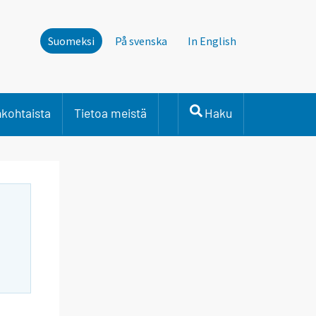
Suomeksi
På svenska
In English
nkohtaista
Tietoa meistä
Haku