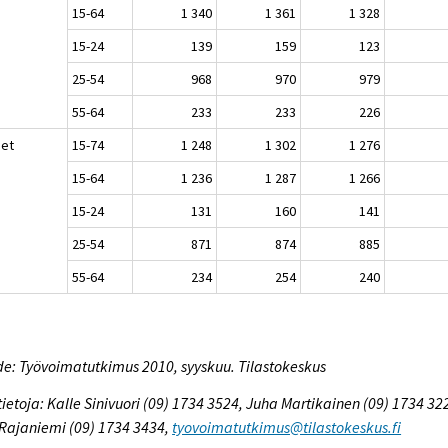
15-64
1 340
1 361
1 328
15-24
139
159
123
25-54
968
970
979
55-64
233
233
226
set
15-74
1 248
1 302
1 276
15-64
1 236
1 287
1 266
15-24
131
160
141
25-54
871
874
885
55-64
234
254
240
e: Työvoimatutkimus 2010, syyskuu. Tilastokeskus
tietoja: Kalle Sinivuori (09) 1734 3524, Juha Martikainen (09) 1734 32
 Rajaniemi (09) 1734 3434,
tyovoimatutkimus@tilastokeskus.fi