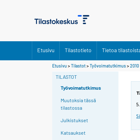
Etusivu
Tilastotieto
Tietoa tilastoist
Y
Etusivu
>
Tilastot
>
Työvoimatutkimus
>
2010
o
TILASTOT
u
a
Työvoimatutkimus
r
T
e
Muutoksia tässä
5
m
tilastossa
o
S
Julkistukset
v
i
Katsaukset
n