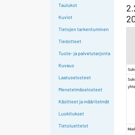
g
Taulukot
2.
t
20
Kuviot
o
a
Tietojen tarkentuminen
n
o
Tiedotteet
t
Tuote- ja palvelutarjonta
h
e
Kuvaus
Suk
r
s
Laatuselosteet
Suk
e
yht
Menetelmäselosteet
r
v
Käsitteet ja määritelmät
i
c
Luokitukset
e
Tietoluettelot
.
Mie