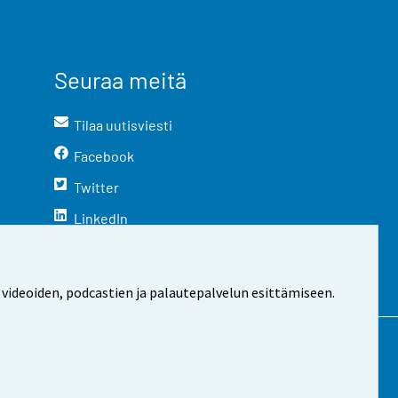
Seuraa meitä
Tilaa uutisviesti
Facebook
Twitter
LinkedIn
YouTube
Instagram
 videoiden, podcastien ja palautepalvelun esittämiseen.
stosta
Evästeasetukset