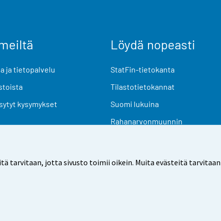
meiltä
Löydä nopeasti
 ja tietopalvelu
StatFin-tietokanta
stoista
Tilastotietokannat
sytyt kysymykset
Suomi lukuina
Rahanarvonmuunnin
Tulevat julkaisut
Tutkimusaineistot
arvitaan, jotta sivusto toimii oikein. Muita evästeitä tarvitaan
Käyttöehdot
Tietosuoja
Saavutettavuus
Tietoa sivu