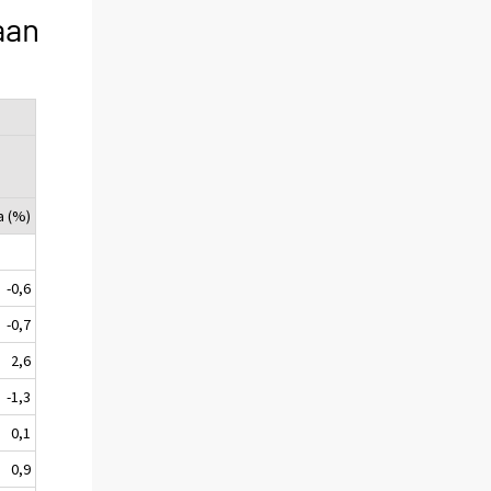
aan
a (%)
-0,6
-0,7
2,6
-1,3
0,1
0,9