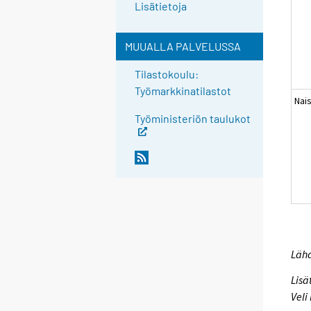
Lisätietoja
MUUALLA PALVELUSSA
Tilastokoulu:
Työmarkkinatilastot
Nai
Työministeriön taulukot
Lähd
Lisä
Veli