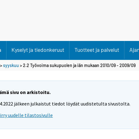
a
Kyselyt ja tiedonkeruut
Tuotteet ja palvelut
Aja
>
syyskuu
> 2.2 Työvoima sukupuolen ja iän mukaan 2010/09 - 2009/09
ämä sivu on arkistoitu.
.4.2022 jälkeen julkaistut tiedot löydät uudistetulta sivustolta.
iirry uudelle tilastosivulle