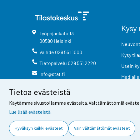
Kysy 
Työpajankatu
13
00580
Helsinki
Neuvonta
Vaihde
029 551 1000
Kysy tila
Tietopalvelu
029 551 2220
Usein ky
info@stat.fi
Medialle
Tietoa evästeistä
Käytämme sivustollamme evästeitä. Välttämättömiä evästeitä t
Lue lisää evästeistä.
Yhteystiedot
Palaute
Hyväksyn kaikki evästeet
Vain välttämättömät evästeet