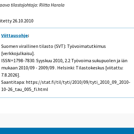
aava tilastojohtaja: Riitta Harala
itetty 26.10.2010
Viittausohje
:
Suomen virallinen tilasto (SVT): Työvoimatutkimus
[verkkojulkaisu].
ISSN=1798-7830.
Syyskuu
2010, 2.2 Työvoima sukupuolen ja iän
mukaan 2010/09 - 2009/09 . Helsinki: Tilastokeskus [viitattu:
7.8.2026].
Saantitapa: https://stat.fi/til/tyti/2010/09/tyti_2010_09_2010-
10-26_tau_005_fi.html