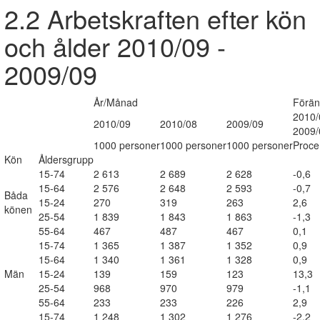
2.2 Arbetskraften efter kön
och ålder 2010/09 -
2009/09
År/Månad
Förän
2010/
2010/09
2010/08
2009/09
2009/
1000 personer
1000 personer
1000 personer
Proce
Kön
Åldersgrupp
15-74
2 613
2 689
2 628
-0,6
15-64
2 576
2 648
2 593
-0,7
Båda
15-24
270
319
263
2,6
könen
25-54
1 839
1 843
1 863
-1,3
55-64
467
487
467
0,1
15-74
1 365
1 387
1 352
0,9
15-64
1 340
1 361
1 328
0,9
Män
15-24
139
159
123
13,3
25-54
968
970
979
-1,1
55-64
233
233
226
2,9
15-74
1 248
1 302
1 276
-2,2