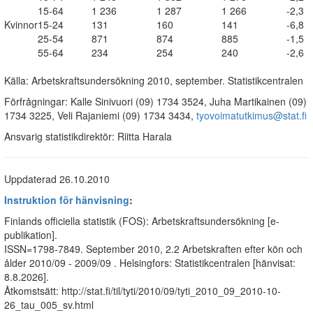
15-64
1 236
1 287
1 266
-2,3
Kvinnor
15-24
131
160
141
-6,8
25-54
871
874
885
-1,5
55-64
234
254
240
-2,6
Källa: Arbetskraftsundersökning 2010, september. Statistikcentralen
Förfrågningar: Kalle Sinivuori (09) 1734 3524, Juha Martikainen (09)
1734 3225, Veli Rajaniemi (09) 1734 3434,
tyovoimatutkimus@stat.fi
Ansvarig statistikdirektör: Riitta Harala
Uppdaterad 26.10.2010
Instruktion för hänvisning
:
Finlands officiella statistik (FOS): Arbetskraftsundersökning [e-
publikation].
ISSN=1798-7849.
September
2010, 2.2 Arbetskraften efter kön och
ålder 2010/09 - 2009/09 . Helsingfors: Statistikcentralen [hänvisat:
8.8.2026].
Åtkomstsätt: http://stat.fi/til/tyti/2010/09/tyti_2010_09_2010-10-
26_tau_005_sv.html