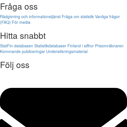
Fråga oss
Rådgivning och informationstjänst
Fråga om statistik
Vanliga frågor
(FAQ)
För media
Hitta snabbt
StatFin-databasen
Statistikdatabaser
Finland i siffror
Prisomräknaren
Kommande publiceringar
Undersökningsmaterial
Följ oss