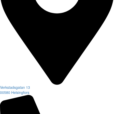
Verkstadsgatan
13
00580
Helsingfors