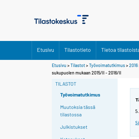
Etusivu
Tilastotieto
Tietoa tilastoist
Etusivu
>
Tilastot
>
Työvoimatutkimus
>
2016
Y
sukupuolen mukaan 2015/II - 2016/II
o
TILASTOT
u
a
Työvoimatutkimus
r
T
e
Muutoksia tässä
5
m
tilastossa
o
S
Julkistukset
v
i