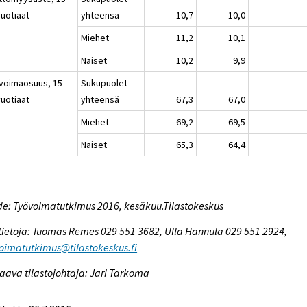
vuotiaat
yhteensä
10,7
10,0
Miehet
11,2
10,1
Naiset
10,2
9,9
voimaosuus, 15-
Sukupuolet
vuotiaat
yhteensä
67,3
67,0
Miehet
69,2
69,5
Naiset
65,3
64,4
e: Työvoimatutkimus 2016, kesäkuu.Tilastokeskus
tietoja: Tuomas Remes 029 551 3682, Ulla Hannula 029 551 2924,
oimatutkimus@tilastokeskus.fi
aava tilastojohtaja: Jari Tarkoma