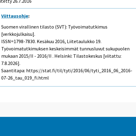
itetty 26.7.2016
Viittausohje
:
Suomen virallinen tilasto (SVT): Työvoimatutkimus
[verkkojulkaisu].
ISSN=1798-7830.
Kesäkuu
2016, Liitetaulukko 19.
Työvoimatutkimuksen keskeisimmät tunnusluvut sukupuolen
mukaan 2015/II - 2016/II . Helsinki: Tilastokeskus [viitattu:
7.8.2026].
Saantitapa: https://stat.fi/til/tyti/2016/06/tyti_2016_06_2016-
07-26_tau_019_fi.html