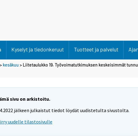
a
Kyselyt ja tiedonkeruut
Tuotteet ja palvelut
Aja
>
kesäkuu
> Liitetaulukko 19. Työvoimatutkimuksen keskeisimmät tunnu
ämä sivu on arkistoitu.
.4.2022 jälkeen julkaistut tiedot löydät uudistetulta sivustolta.
iirry uudelle tilastosivulle