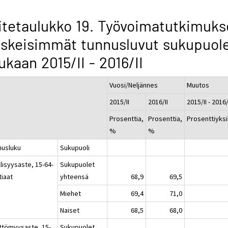
itetaulukko 19. Työvoimatutkimuk
skeisimmät tunnusluvut sukupuol
kaan 2015/II - 2016/II
Vuosi/Neljännes
Muutos
2015/II
2016/II
2015/II - 2016/
Prosenttia,
Prosenttia,
Prosenttiyks
%
%
nusluku
Sukupuoli
lisyysaste, 15-64-
Sukupuolet
tiaat
yhteensä
68,9
69,5
Miehet
69,4
71,0
Naiset
68,5
68,0
ttömyysaste, 15-
Sukupuolet