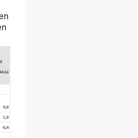
sen
en
II
ikköä
0,6
1,6
-0,4