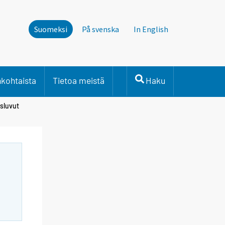
Suomeksi
På svenska
In English
nkohtaista
Tietoa meistä
Haku
sluvut