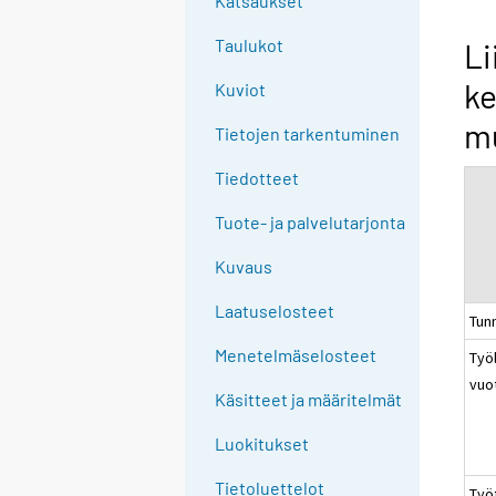
Katsaukset
n
g
Taulukot
Li
t
ke
Kuviot
o
a
mu
Tietojen tarkentuminen
n
o
Tiedotteet
t
Tuote- ja palvelutarjonta
h
e
Kuvaus
r
s
Laatuselosteet
Tun
e
Menetelmäselosteet
Työl
r
vuo
v
Käsitteet ja määritelmät
i
c
Luokitukset
e
Tietoluettelot
Työ
.