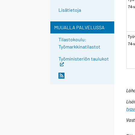
74-
Lisätietoja
MUUALLA PALVELUSSA
Työ
Tilastokoulu:
74-
Työmarkkinatilastot
Työministeriön taulukot
Lähd
Lisä
tyov
Vast