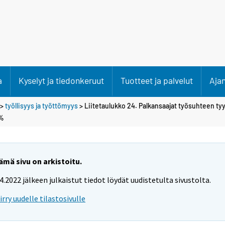
a
Kyselyt ja tiedonkeruut
Tuotteet ja palvelut
Aja
>
työllisyys ja työttömyys
> Liitetaulukko 24. Palkansaajat työsuhteen ty
 %
ämä sivu on arkistoitu.
.4.2022 jälkeen julkaistut tiedot löydät uudistetulta sivustolta.
iirry uudelle tilastosivulle