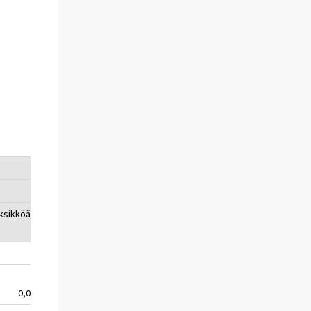
2
ksikköä
0,0