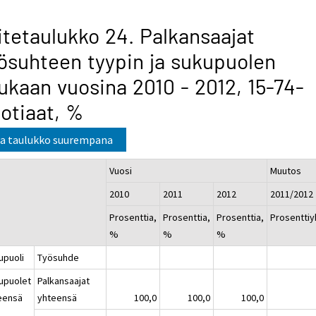
itetaulukko 24. Palkansaajat
ösuhteen tyypin ja sukupuolen
kaan vuosina 2010 - 2012, 15-74-
otiaat, %
a taulukko suurempana
Vuosi
Muutos
2010
2011
2012
2011/201
Prosenttia,
Prosenttia,
Prosenttia,
Prosenttiy
%
%
%
upuoli
Työsuhde
upuolet
Palkansaajat
eensä
yhteensä
100,0
100,0
100,0