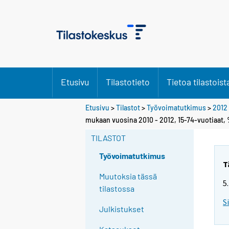
Etusivu
Tilastotieto
Tietoa tilastoist
Etusivu
>
Tilastot
>
Työvoimatutkimus
>
2012
Y
mukaan vuosina 2010 - 2012, 15-74-vuotiaat,
o
TILASTOT
u
a
Työvoimatutkimus
r
T
e
Muutoksia tässä
5
m
tilastossa
o
S
Julkistukset
v
i