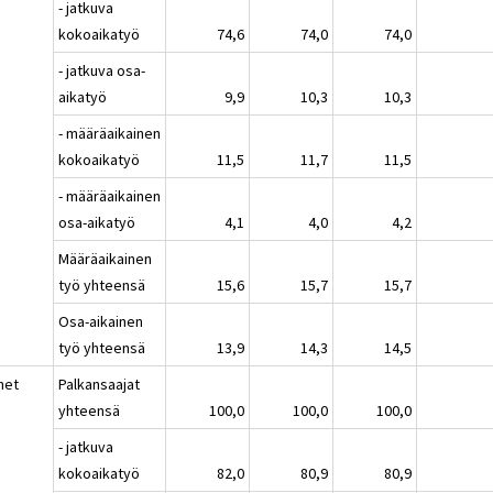
- jatkuva
kokoaikatyö
74,6
74,0
74,0
- jatkuva osa-
aikatyö
9,9
10,3
10,3
- määräaikainen
kokoaikatyö
11,5
11,7
11,5
- määräaikainen
osa-aikatyö
4,1
4,0
4,2
Määräaikainen
työ yhteensä
15,6
15,7
15,7
Osa-aikainen
työ yhteensä
13,9
14,3
14,5
het
Palkansaajat
yhteensä
100,0
100,0
100,0
- jatkuva
kokoaikatyö
82,0
80,9
80,9