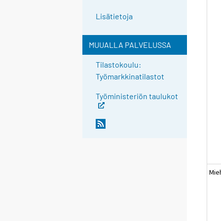
Lisätietoja
MUUALLA PALVELUSSA
Tilastokoulu:
Työmarkkinatilastot
Työministeriön taulukot
Mie