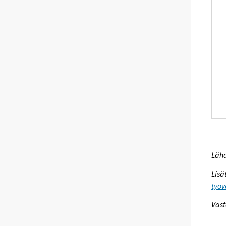
Lähd
Lisä
tyov
Vast