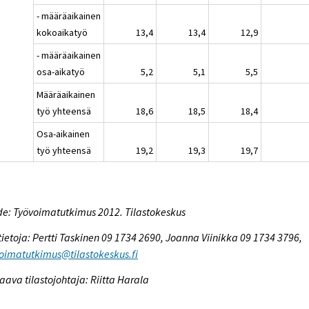
- määräaikainen
kokoaikatyö
13,4
13,4
12,9
- määräaikainen
osa-aikatyö
5,2
5,1
5,5
Määräaikainen
työ yhteensä
18,6
18,5
18,4
Osa-aikainen
työ yhteensä
19,2
19,3
19,7
e: Työvoimatutkimus 2012. Tilastokeskus
tietoja: Pertti Taskinen 09 1734 2690, Joanna Viinikka 09 1734 3796,
oimatutkimus@tilastokeskus.fi
aava tilastojohtaja: Riitta Harala