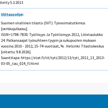
itetty 5.3.2013
Viittausohje
:
Suomen virallinen tilasto (SVT): Työvoimatutkimus
[verkkojulkaisu].
ISSN=1798-7830.
Työllisyys Ja Työttömyys
2012, Liitetaulukko
24. Palkansaajat työsuhteen tyypin ja sukupuolen mukaan
vuosina 2010 - 2012, 15-74-vuotiaat, % . Helsinki: Tilastokeskus
[viitattu: 9.8.2026].
Saantitapa: https://stat.fi/til/tyti/2012/13/tyti_2012_13_2013-
03-05_tau_024_fi.html