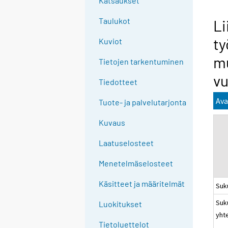
Katsaukset
n
g
Taulukot
Li
t
ty
Kuviot
o
a
mu
Tietojen tarkentuminen
n
vu
o
Tiedotteet
t
Ava
Tuote- ja palvelutarjonta
h
e
Kuvaus
r
s
Laatuselosteet
e
Menetelmäselosteet
r
v
Käsitteet ja määritelmät
Suk
i
Suk
c
Luokitukset
yht
e
Tietoluettelot
.