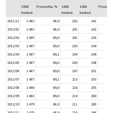
1000
Prosenttia, %
1000
1000
Prosentt
henkeä
henkeä
henkeä
2011/12
2 482
68,9
202
241
2012/01
2 483
68,9
201
242
2012/02
2 485
69,0
201
243
2012/03
2 487
69,0
203
244
2012/04
2 487
69,1
204
246
2012/05
2 487
69,0
203
248
2012/06
2 487
69,0
207
251
2012/07
2 487
69,1
213
253
2012/08
2 486
69,0
216
255
2012/09
2 483
69,0
214
260
2012/10
2 479
68,9
211
265
2012/11
2 475
68,9
210
268