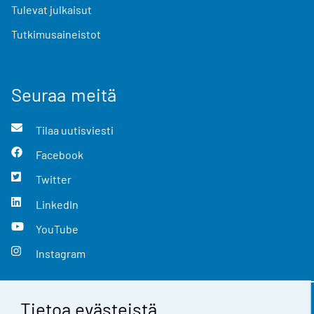
Tulevat julkaisut
Tutkimusaineistot
Seuraa meitä
Tilaa uutisviesti
Facebook
Twitter
LinkedIn
YouTube
Instagram
Tietoa evästeistä
Yhteystiedot