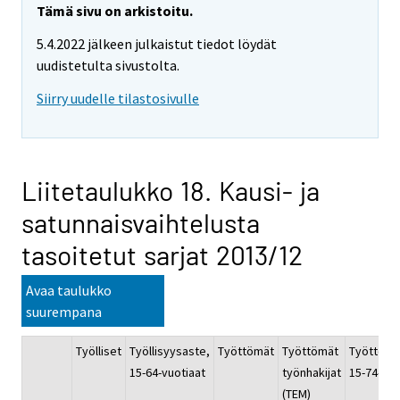
Tämä sivu on arkistoitu.
5.4.2022 jälkeen julkaistut tiedot löydät
uudistetulta sivustolta.
Siirry uudelle tilastosivulle
Liitetaulukko 18. Kausi- ja
satunnaisvaihtelusta
tasoitetut sarjat 2013/12
Avaa taulukko
suurempana
Työlliset
Työllisyysaste,
Työttömät
Työttömät
Työttömy
15-64-vuotiaat
työnhakijat
15-74-vuo
(TEM)