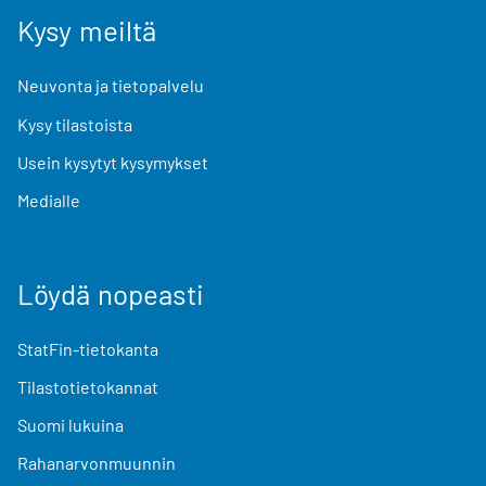
Kysy meiltä
Neuvonta ja tietopalvelu
Kysy tilastoista
Usein kysytyt kysymykset
Medialle
Löydä nopeasti
StatFin-tietokanta
Tilastotietokannat
Suomi lukuina
Rahanarvonmuunnin