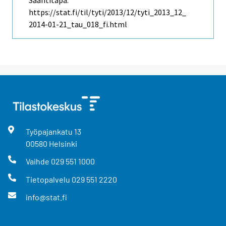
Saantitapa:
https://stat.fi/til/tyti/2013/12/tyti_2013_12_
2014-01-21_tau_018_fi.html
Työpajankatu
13
00580
Helsinki
Vaihde
029 551 1000
Tietopalvelu
029 551 2220
info@stat.fi