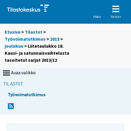
Valikko
Haku
Etusivu
>
Tilastot
>
Työvoimatutkimus
>
2013
>
joulukuu
> Liitetaulukko 18.
Kausi- ja satunnaisvaihtelusta
tasoitetut sarjat 2013/12
Avaa valikko
TILASTOT
Työvoimatutkimus