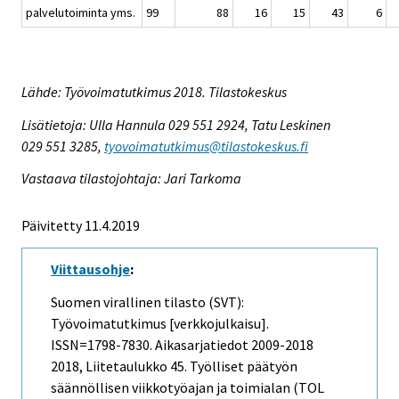
palvelutoiminta yms.
99
88
16
15
43
6
Lähde: Työvoimatutkimus 2018. Tilastokeskus
Lisätietoja: Ulla Hannula 029 551 2924, Tatu Leskinen
029 551 3285,
tyovoimatutkimus@tilastokeskus.fi
Vastaava tilastojohtaja: Jari Tarkoma
Päivitetty 11.4.2019
Viittausohje
:
Suomen virallinen tilasto (SVT):
Työvoimatutkimus [verkkojulkaisu].
ISSN=1798-7830.
Aikasarjatiedot 2009-2018
2018, Liitetaulukko 45. Työlliset päätyön
säännöllisen viikkotyöajan ja toimialan (TOL