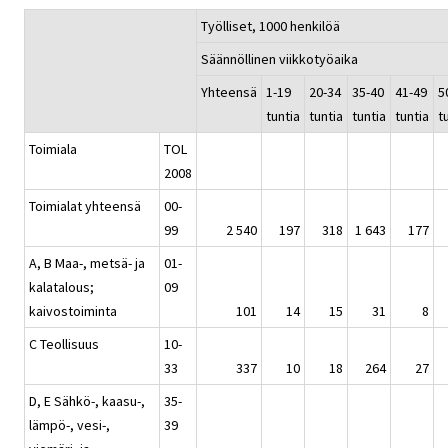
Työlliset, 1000 henkilöä
Säännöllinen viikkotyöaika
Yhteensä
1-19
20-34
35-40
41-49
5
tuntia
tuntia
tuntia
tuntia
t
Toimiala
TOL
2008
Toimialat yhteensä
00-
99
2 540
197
318
1 643
177
A, B Maa-, metsä- ja
01-
kalatalous;
09
kaivostoiminta
101
14
15
31
8
C Teollisuus
10-
33
337
10
18
264
27
D, E Sähkö-, kaasu-,
35-
lämpö-, vesi-,
39