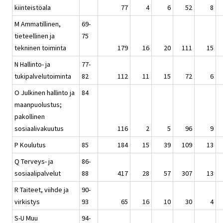
kiinteistöala
77
4
6
52
8
M Ammatillinen,
69-
tieteellinen ja
75
tekninen toiminta
179
16
20
111
15
N Hallinto- ja
77-
tukipalvelutoiminta
82
112
11
15
72
6
O Julkinen hallinto ja
84
maanpuolustus;
pakollinen
sosiaalivakuutus
116
2
5
96
9
P Koulutus
85
184
15
39
109
13
Q Terveys- ja
86-
sosiaalipalvelut
88
417
28
57
307
13
R Taiteet, viihde ja
90-
virkistys
93
65
16
10
30
4
S-U Muu
94-