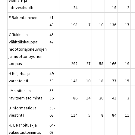
viemäri- ja
jätevesihuolto
24
.
.
19
2
F Rakentaminen
41-
43
198
7
10
136
17
G Tukku- ja
45-
vähittäiskauppa;
47
moottoriajoneuvojen
ja moottoripyörien
korjaus
292
27
58
166
19
H Kuljetus ja
49-
varastointi
53
143
10
18
77
15
I Majoitus- ja
55-
ravitsemistoiminta
56
86
14
20
41
3
J Informaatio ja
58-
viestintä
63
114
5
8
84
11
K, L Rahoitus- ja
64-
vakuutustoiminta;
68