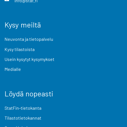
info@stat.fi
Kysy meiltä
Neuvonta ja tietopalvelu
Kysy tilastoista
Usein kysytyt kysymykset
Medialle
Löydä nopeasti
StatFin-tietokanta
Tilastotietokannat