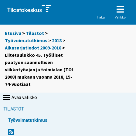
Valikko
Haku
Etusivu
>
Tilastot
>
Työvoimatutkimus
>
2018
>
Aikasarjatiedot 2009-2018
>
Liitetaulukko 45. Työlliset
päätyön säännöllisen
viikkotyöajan ja toimialan (TOL
2008) mukaan vuonna 2018, 15-
74-vuotiaat
Avaa valikko
TILASTOT
Työvoimatutkimus