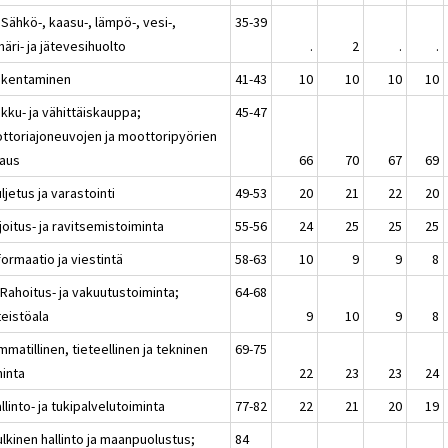
 Sähkö-, kaasu-, lämpö-, vesi-,
35-39
äri- ja jätevesihuolto
.
2
.
.
akentaminen
41-43
10
10
10
10
kku- ja vähittäiskauppa;
45-47
ttoriajoneuvojen ja moottoripyörien
jaus
66
70
67
69
ljetus ja varastointi
49-53
20
21
22
20
joitus- ja ravitsemistoiminta
55-56
24
25
25
25
formaatio ja viestintä
58-63
10
9
9
8
 Rahoitus- ja vakuutustoiminta;
64-68
teistöala
9
10
9
8
matillinen, tieteellinen ja tekninen
69-75
minta
22
23
23
24
llinto- ja tukipalvelutoiminta
77-82
22
21
20
19
lkinen hallinto ja maanpuolustus;
84