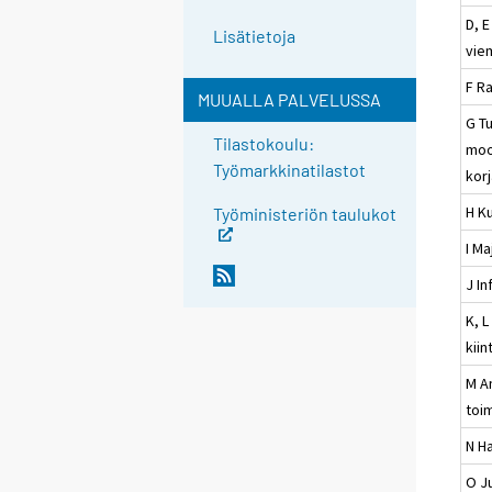
D, E
Lisätietoja
viem
F R
MUUALLA PALVELUSSA
G Tu
Tilastokoulu:
moo
Työmarkkinatilastot
kor
H Ku
Työministeriön taulukot
I Ma
J In
K, L
kiin
M Am
toi
N Ha
O Ju