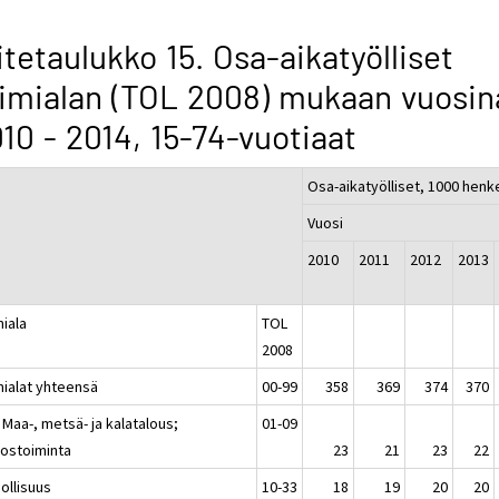
itetaulukko 15. Osa-aikatyölliset
imialan (TOL 2008) mukaan vuosin
10 - 2014, 15-74-vuotiaat
Osa-aikatyölliset, 1000 henk
Vuosi
2010
2011
2012
2013
miala
TOL
2008
mialat yhteensä
00-99
358
369
374
370
 Maa-, metsä- ja kalatalous;
01-09
vostoiminta
23
21
23
22
ollisuus
10-33
18
19
20
20