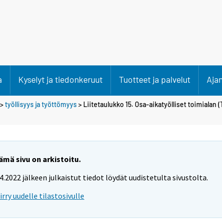
a
Kyselyt ja tiedonkeruut
Tuotteet ja palvelut
Aja
>
työllisyys ja työttömyys
> Liitetaulukko 15. Osa-aikatyölliset toimialan
ämä sivu on arkistoitu.
.4.2022 jälkeen julkaistut tiedot löydät uudistetulta sivustolta.
iirry uudelle tilastosivulle