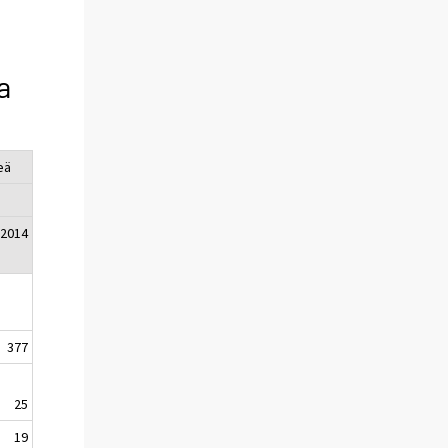
a
eä
2014
377
25
19