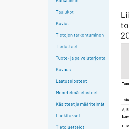
Katsaukset
n
g
Taulukot
Li
t
to
Kuviot
o
a
20
Tietojen tarkentuminen
n
o
Tiedotteet
t
Tuote- ja palvelutarjonta
h
e
Kuvaus
r
s
Laatuselosteet
Toi
e
Menetelmäselosteet
r
Toi
v
Käsitteet ja määritelmät
i
A, B
c
Luokitukset
kai
e
C Te
Tietoluettelot
.