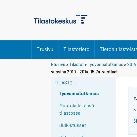
Etusivu
Tilastotieto
Tietoa tilastoist
Etusivu
>
Tilastot
>
Työvoimatutkimus
>
2014
Y
vuosina 2010 - 2014, 15-74-vuotiaat
o
TILASTOT
u
a
Työvoimatutkimus
r
T
e
Muutoksia tässä
5
m
tilastossa
o
S
Julkistukset
v
i