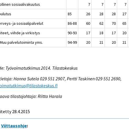
ollinen sosiaalivakuutus
7
7
7
7
oulutus
85
26
28
28
27
rveys- ja sosiaalipalvelut
86-88
60
62
70
65
iteet, viihde ja virkistys
90-93
17
18
17
20
 Muu palvelutoiminta yms.
94-99
20
21
20
21
e: Työvoimatutkimus 2014. Tilastokeskus
tietoja: Hanna Sutela 029 551 2907, Pertti Taskinen 029 551 2690,
oimatutkimus@tilastokeskus.fi
aava tilastojohtaja: Riitta Harala
itetty 28.4.2015
Viittausohje
: