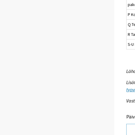
pak
P K
Q Te
R Ta
S-U
Lähd
Lisä
tyov
Vast
Päiv