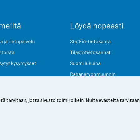
meiltä
Löydä nopeasti
 ja tietopalvelu
StatFin-tietokanta
stoista
Tilastotietokannat
sytyt kysymykset
Suomi lukuina
Rahanarvonmuunnin
Tulevat julkaisut
Tutkimusaineistot
arvitaan, jotta sivusto toimii oikein. Muita evästeitä tarvitaan
Käyttöehdot
Tietosuoja
Saavutettavuus
Tietoa sivu