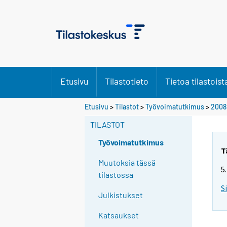
Etusivu
Tilastotieto
Tietoa tilastoist
Y
Etusivu
>
Tilastot
>
Työvoimatutkimus
>
2008
o
TILASTOT
u
a
Työvoimatutkimus
r
T
e
Muutoksia tässä
5
m
tilastossa
o
S
Julkistukset
v
i
Katsaukset
n