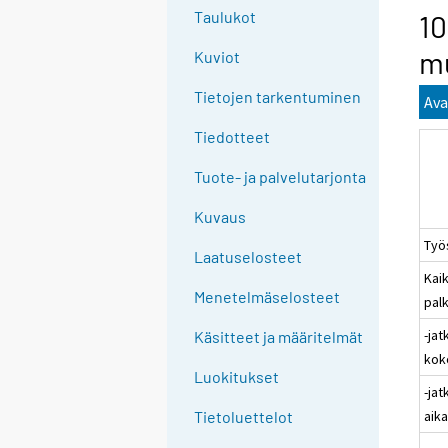
g
Taulukot
10
t
mu
Kuviot
o
a
Tietojen tarkentuminen
Ava
n
o
Tiedotteet
t
Tuote- ja palvelutarjonta
h
e
Kuvaus
r
Työ
s
Laatuselosteet
Kaik
e
Menetelmäselosteet
pal
r
v
-jat
Käsitteet ja määritelmät
i
kok
c
Luokitukset
-jat
e
aik
Tietoluettelot
.