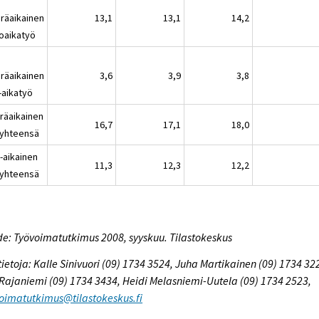
räaikainen
13,1
13,1
14,2
oaikatyö
räaikainen
3,6
3,9
3,8
-aikatyö
räaikainen
16,7
17,1
18,0
 yhteensä
-aikainen
11,3
12,3
12,2
 yhteensä
e: Työvoimatutkimus 2008, syyskuu. Tilastokeskus
tietoja: Kalle Sinivuori (09) 1734 3524, Juha Martikainen (09) 1734 32
 Rajaniemi (09) 1734 3434, Heidi Melasniemi-Uutela (09) 1734 2523,
oimatutkimus@tilastokeskus.fi