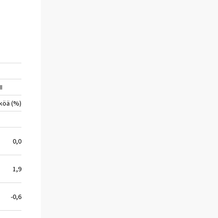
II
köä (%)
0,0
1,9
-0,6