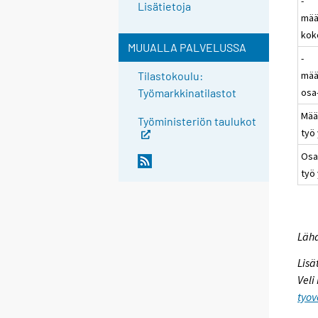
-
Lisätietoja
mää
kok
MUUALLA PALVELUSSA
-
mää
Tilastokoulu:
osa
Työmarkkinatilastot
Mää
Työministeriön taulukot
työ
Osa
työ
Lähd
Lisä
Veli
tyov