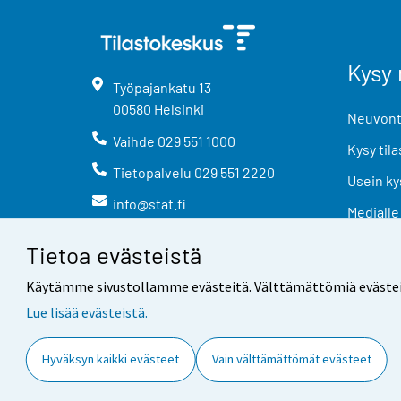
Kysy 
Työpajankatu
13
00580
Helsinki
Neuvonta
Vaihde
029 551 1000
Kysy tila
Tietopalvelu
029 551 2220
Usein ky
info@stat.fi
Medialle
Tietoa evästeistä
Käytämme sivustollamme evästeitä. Välttämättömiä evästeitä t
Lue lisää evästeistä.
Yhteystiedot
Palaute
Hyväksyn kaikki evästeet
Vain välttämättömät evästeet