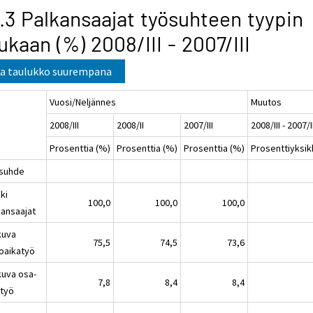
.3 Palkansaajat työsuhteen tyypin
kaan (%) 2008/III - 2007/III
a taulukko suurempana
Vuosi/Neljännes
Muutos
2008/III
2008/II
2007/III
2008/III - 2007/I
Prosenttia (%)
Prosenttia (%)
Prosenttia (%)
Prosenttiyksik
suhde
ki
100,0
100,0
100,0
kansaajat
kuva
75,5
74,5
73,6
oaikatyö
kuva osa-
7,8
8,4
8,4
atyö