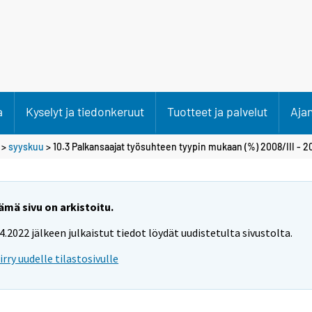
a
Kyselyt ja tiedonkeruut
Tuotteet ja palvelut
Aja
>
syyskuu
> 10.3 Palkansaajat työsuhteen tyypin mukaan (%) 2008/III - 20
ämä sivu on arkistoitu.
.4.2022 jälkeen julkaistut tiedot löydät uudistetulta sivustolta.
iirry uudelle tilastosivulle