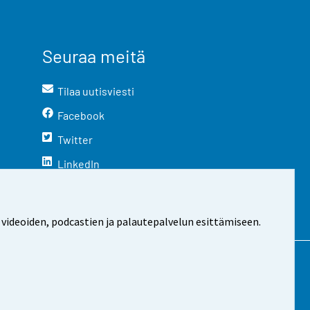
Seuraa meitä
Tilaa uutisviesti
Facebook
Twitter
LinkedIn
YouTube
Instagram
 videoiden, podcastien ja palautepalvelun esittämiseen.
stosta
Evästeasetukset