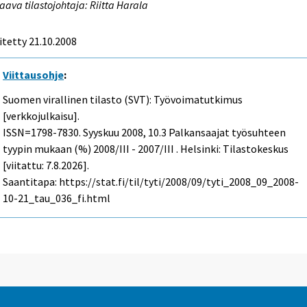
aava tilastojohtaja: Riitta Harala
itetty 21.10.2008
Viittausohje
:
Suomen virallinen tilasto (SVT): Työvoimatutkimus
[verkkojulkaisu].
ISSN=1798-7830.
Syyskuu
2008, 10.3 Palkansaajat työsuhteen
tyypin mukaan (%) 2008/III - 2007/III . Helsinki: Tilastokeskus
[viitattu: 7.8.2026].
Saantitapa: https://stat.fi/til/tyti/2008/09/tyti_2008_09_2008-
10-21_tau_036_fi.html