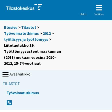
Valikko
Haku
Etusivu
>
Tilastot
>
Työvoimatutkimus
>
2012
>
työllisyys ja työttömyys
>
Liitetaulukko 39.
Työttömyysasteet maakunnan
(2011) mukaan vuosina 2010 -
2012, 15-74-vuotiaat
Avaa valikko
TILASTOT
Työvoimatutkimus