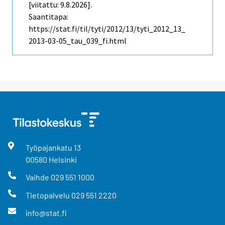
[viitattu: 9.8.2026].
Saantitapa:
https://stat.fi/til/tyti/2012/13/tyti_2012_13_
2013-03-05_tau_039_fi.html
Työpajankatu
13
00580
Helsinki
Vaihde
029 551 1000
Tietopalvelu
029 551 2220
info@stat.fi