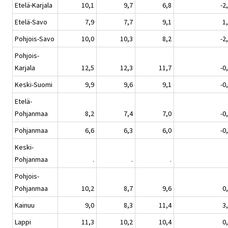
Etelä-Karjala
10,1
9,7
6,8
-2
Etelä-Savo
7,9
7,7
9,1
1
Pohjois-Savo
10,0
10,3
8,2
-2
Pohjois-
Karjala
12,5
12,3
11,7
-0
Keski-Suomi
9,9
9,6
9,1
-0
Etelä-
Pohjanmaa
8,2
7,4
7,0
-0
Pohjanmaa
6,6
6,3
6,0
-0
Keski-
Pohjanmaa
.
.
.
Pohjois-
Pohjanmaa
10,2
8,7
9,6
0
Kainuu
9,0
8,3
11,4
3
Lappi
11,3
10,2
10,4
0