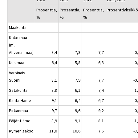
Prosenttia,
Prosenttia,
Prosenttia,
Prosenttiyksikk
%
%
%
Maakunta
Koko maa
(ml.
Ahvenanmaa)
8,4
7,8
7,7
-0
Uusimaa
6,4
5,8
6,3
0
Varsinais-
Suomi
8,1
7,9
7,7
-0
Satakunta
8,8
6,1
7,4
1
Kanta-Häme
9,1
6,4
6,7
0
Pirkanmaa
9,7
9,6
9,2
-0
Päijät-Häme
8,9
9,1
8,1
-1
Kymenlaakso
11,0
10,6
7,5
-3