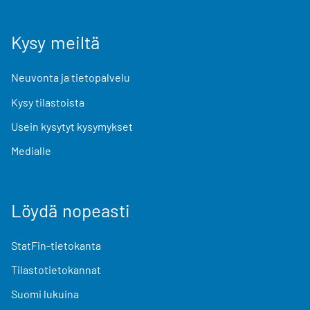
Kysy meiltä
Neuvonta ja tietopalvelu
Kysy tilastoista
Usein kysytyt kysymykset
Medialle
Löydä nopeasti
StatFin-tietokanta
Tilastotietokannat
Suomi lukuina