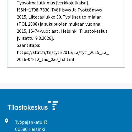
Työvoimatutkimus [verkkojulkaisu].
ISSN=1798-7830.
Työllisyys Ja Työttömyys
2015, Liitetaulukko 30. Työlliset toimialan
(TOL 2008) ja sukupuolen mukaan vuonna
2015, 15-74-vuotiaat . Helsinki: Tilastokeskus
[viitattu: 9.8.2026].
Saantitapa:
https://stat.fi/til/tyti/2015/13/tyti_2015_13_
2016-04-12_tau_030_fi.html
Työpajankatu
13
00580
Helsinki