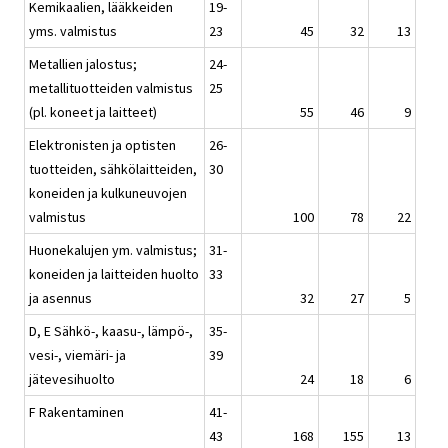
Kemikaalien, lääkkeiden
19-
yms. valmistus
23
45
32
13
Metallien jalostus;
24-
metallituotteiden valmistus
25
(pl. koneet ja laitteet)
55
46
9
Elektronisten ja optisten
26-
tuotteiden, sähkölaitteiden,
30
koneiden ja kulkuneuvojen
valmistus
100
78
22
Huonekalujen ym. valmistus;
31-
koneiden ja laitteiden huolto
33
ja asennus
32
27
5
D, E Sähkö-, kaasu-, lämpö-,
35-
vesi-, viemäri- ja
39
jätevesihuolto
24
18
6
F Rakentaminen
41-
43
168
155
13