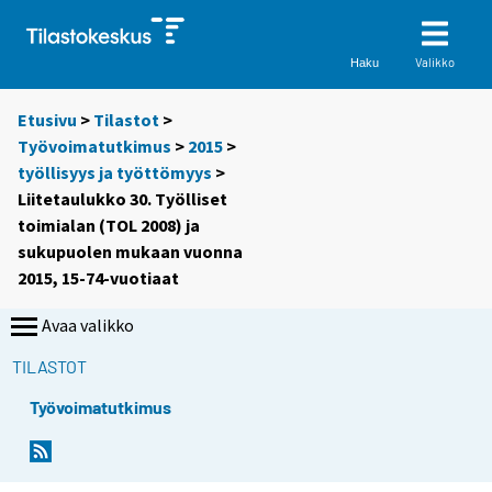
Valikko
Haku
Etusivu
>
Tilastot
>
Työvoimatutkimus
>
2015
>
työllisyys ja työttömyys
>
Liitetaulukko 30. Työlliset
toimialan (TOL 2008) ja
sukupuolen mukaan vuonna
2015, 15-74-vuotiaat
Avaa valikko
TILASTOT
Työvoimatutkimus