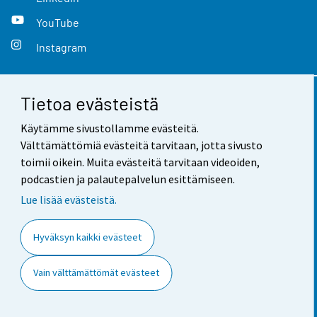
YouTube
Instagram
Tietoa evästeistä
Yhteystiedot
Käytämme sivustollamme evästeitä.
Palaute
Välttämättömiä evästeitä tarvitaan, jotta sivusto
toimii oikein. Muita evästeitä tarvitaan videoiden,
Käyttöehdot
podcastien ja palautepalvelun esittämiseen.
Tietosuoja
Lue lisää evästeistä.
Saavutettavuus
Hyväksyn kaikki evästeet
Tietoa sivustosta
Vain välttämättömät evästeet
Evästeasetukset