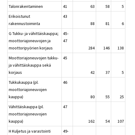
Talonrakentaminen
41
63
58
5
Erikoistunut
43
rakennustoiminta
88
81
6
G Tukku- ja vähittäiskauppa;
45-
moottoriajoneuvojen ja
47
moottoripyörien korjaus
284
146
138
Moottoriajoneuvojen tukku-
45
ja vähittäiskauppa sekä
korjaus
42
37
5
Tukkukauppa (pl.
46
moottoriajoneuvojen
kauppa)
80
55
25
Vähittäiskauppa (pl.
47
moottoriajoneuvojen
kauppa)
162
54
107
H Kuljetus ja varastointi
49-