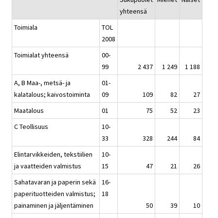
yhteensä
Toimiala
TOL
2008
Toimialat yhteensä
00-
99
2 437
1 249
1 188
A, B Maa-, metsä- ja
01-
kalatalous; kaivostoiminta
09
109
82
27
Maatalous
01
75
52
23
C Teollisuus
10-
33
328
244
84
Elintarvikkeiden, tekstiilien
10-
ja vaatteiden valmistus
15
47
21
26
Sahatavaran ja paperin sekä
16-
paperituotteiden valmistus;
18
painaminen ja jäljentäminen
50
39
10