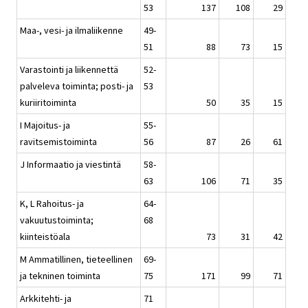
53
137
108
29
Maa-, vesi- ja ilmaliikenne
49-
51
88
73
15
Varastointi ja liikennettä
52-
palveleva toiminta; posti- ja
53
kuriiritoiminta
50
35
15
I Majoitus- ja
55-
ravitsemistoiminta
56
87
26
61
J Informaatio ja viestintä
58-
63
106
71
35
K, L Rahoitus- ja
64-
vakuutustoiminta;
68
kiinteistöala
73
31
42
M Ammatillinen, tieteellinen
69-
ja tekninen toiminta
75
171
99
71
Arkkitehti- ja
71