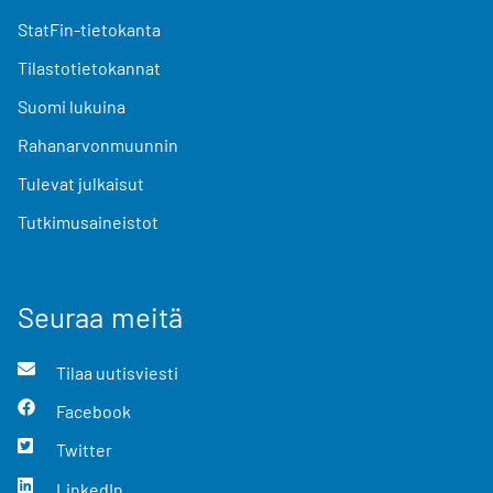
StatFin-tietokanta
Tilastotietokannat
Suomi lukuina
Rahanarvonmuunnin
Tulevat julkaisut
Tutkimusaineistot
Seuraa meitä
Tilaa uutisviesti
Facebook
Twitter
LinkedIn