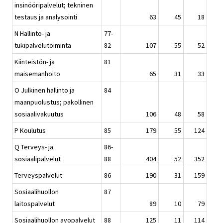
insinööripalvelut; tekninen
testaus ja analysointi
63
45
18
N Hallinto- ja
77-
tukipalvelutoiminta
82
107
55
52
Kiinteistön- ja
81
maisemanhoito
65
31
33
O Julkinen hallinto ja
84
maanpuolustus; pakollinen
sosiaalivakuutus
106
48
58
P Koulutus
85
179
55
124
Q Terveys- ja
86-
sosiaalipalvelut
88
404
52
352
Terveyspalvelut
86
190
31
159
Sosiaalihuollon
87
laitospalvelut
89
10
79
Sosiaalihuollon avopalvelut
88
125
11
114