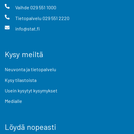
Vaihde
029 551 1000
Tietopalvelu
029 551 2220
info@stat.fi
Kysy meiltä
Neuvonta ja tietopalvelu
Kysy tilastoista
Usein kysytyt kysymykset
Medialle
Löydä nopeasti