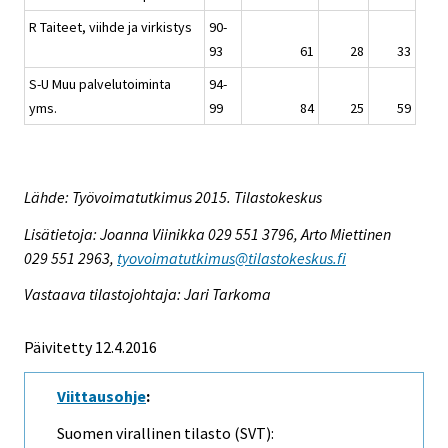
R Taiteet, viihde ja virkistys
90-
93
61
28
33
S-U Muu palvelutoiminta
94-
yms.
99
84
25
59
Lähde: Työvoimatutkimus 2015. Tilastokeskus
Lisätietoja: Joanna Viinikka 029 551 3796, Arto Miettinen
029 551 2963,
tyovoimatutkimus@tilastokeskus.fi
Vastaava tilastojohtaja: Jari Tarkoma
Päivitetty 12.4.2016
Viittausohje
:
Suomen virallinen tilasto (SVT):