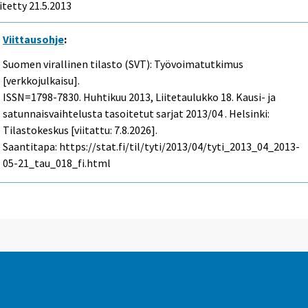
itetty 21.5.2013
Viittausohje
:
Suomen virallinen tilasto (SVT): Työvoimatutkimus
[verkkojulkaisu].
ISSN=1798-7830.
Huhtikuu
2013, Liitetaulukko 18. Kausi- ja
satunnaisvaihtelusta tasoitetut sarjat 2013/04 . Helsinki:
Tilastokeskus [viitattu: 7.8.2026].
Saantitapa: https://stat.fi/til/tyti/2013/04/tyti_2013_04_2013-
05-21_tau_018_fi.html