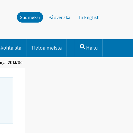
Suomeksi
På svenska
In English
nkohtaista
Tietoa meistä
Haku
arjat 2013/04