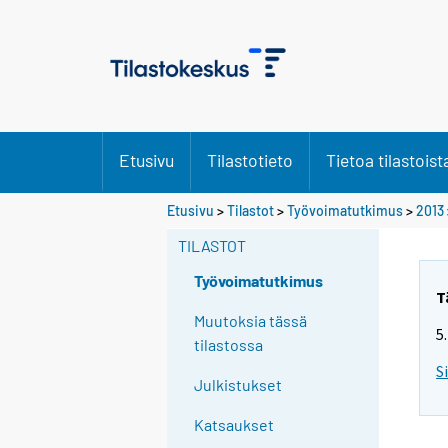
Etusivu
Tilastotieto
Tietoa tilastoist
Y
Etusivu
>
Tilastot
>
Työvoimatutkimus
>
2013
o
TILASTOT
u
a
Työvoimatutkimus
r
T
e
Muutoksia tässä
5
m
tilastossa
o
S
Julkistukset
v
i
Katsaukset
n