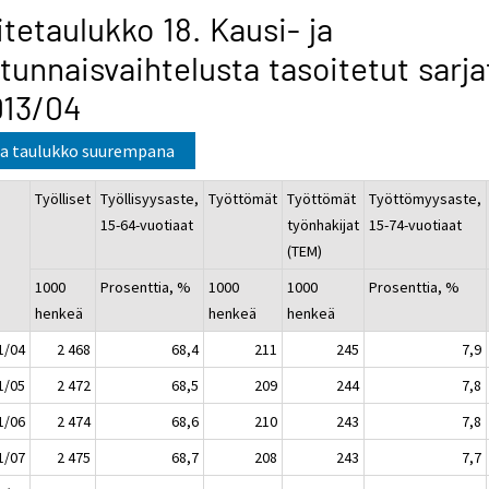
itetaulukko 18. Kausi- ja
tunnaisvaihtelusta tasoitetut sarja
013/04
a taulukko suurempana
Työlliset
Työllisyysaste,
Työttömät
Työttömät
Työttömyysaste,
15-64-vuotiaat
työnhakijat
15-74-vuotiaat
(TEM)
1000
Prosenttia, %
1000
1000
Prosenttia, %
henkeä
henkeä
henkeä
1/04
2 468
68,4
211
245
7,9
1/05
2 472
68,5
209
244
7,8
1/06
2 474
68,6
210
243
7,8
1/07
2 475
68,7
208
243
7,7