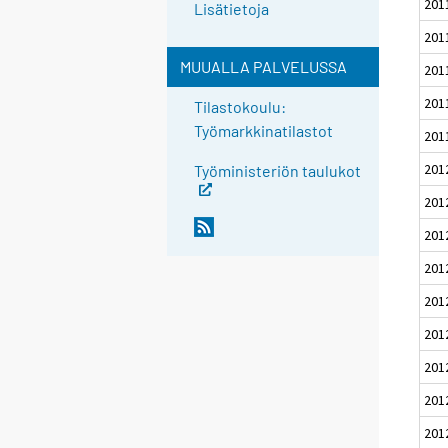
201
Lisätietoja
201
MUUALLA PALVELUSSA
201
201
Tilastokoulu:
Työmarkkinatilastot
201
201
Työministeriön taulukot
201
201
201
201
201
201
201
201