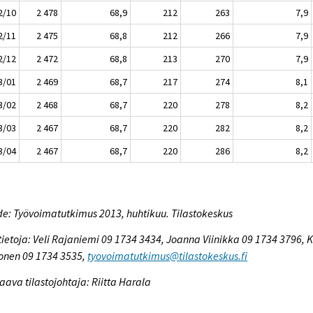
2/10
2 478
68,9
212
263
7,9
2/11
2 475
68,8
212
266
7,9
2/12
2 472
68,8
213
270
7,9
3/01
2 469
68,7
217
274
8,1
3/02
2 468
68,7
220
278
8,2
3/03
2 467
68,7
220
282
8,2
3/04
2 467
68,7
220
286
8,2
e: Työvoimatutkimus 2013, huhtikuu. Tilastokeskus
tietoja: Veli Rajaniemi 09 1734 3434, Joanna Viinikka 09 1734 3796, Ki
onen 09 1734 3535,
tyovoimatutkimus@tilastokeskus.fi
aava tilastojohtaja: Riitta Harala