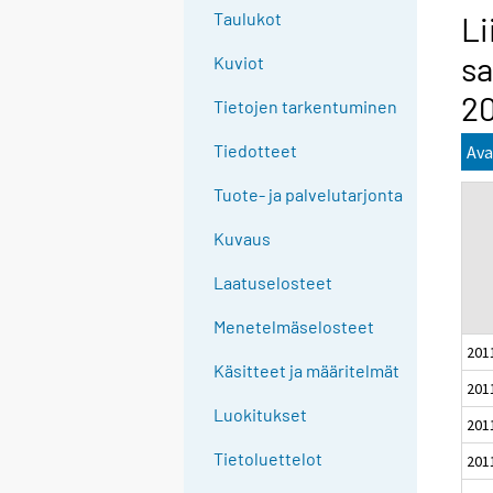
g
Taulukot
Li
t
sa
Kuviot
o
a
2
Tietojen tarkentuminen
n
o
Tiedotteet
Ava
t
Tuote- ja palvelutarjonta
h
e
Kuvaus
r
s
Laatuselosteet
e
Menetelmäselosteet
r
201
v
Käsitteet ja määritelmät
i
201
c
Luokitukset
201
e
Tietoluettelot
201
.