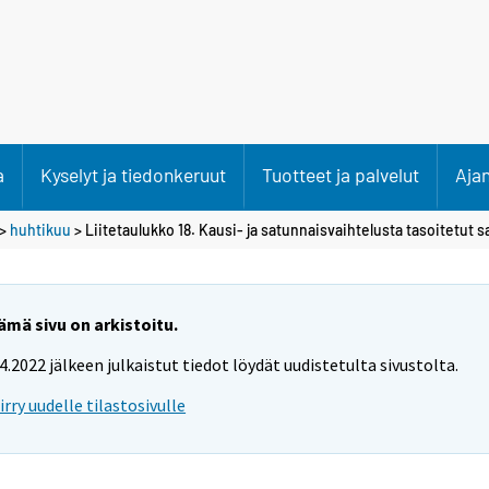
a
Kyselyt ja tiedonkeruut
Tuotteet ja palvelut
Aja
>
huhtikuu
> Liitetaulukko 18. Kausi- ja satunnaisvaihtelusta tasoitetut s
ämä sivu on arkistoitu.
.4.2022 jälkeen julkaistut tiedot löydät uudistetulta sivustolta.
iirry uudelle tilastosivulle