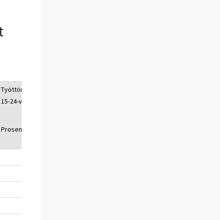
t
Työttömyysaste,
15-24-vuotiaat
Prosenttia, %
20,5
20,3
20,2
20,0