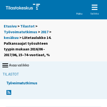
Valikko
Haku
Etusivu
>
Tilastot
>
Työvoimatutkimus
>
2017
>
kesäkuu
> Liitetaulukko 14.
Palkansaajat työsuhteen
tyypin mukaan 2016/06 -
2017/06, 15–74-vuotiaat, %
Avaa valikko
TILASTOT
Työvoimatutkimus