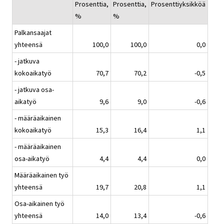
Prosenttia,
Prosenttia,
Prosenttiyksikköä
%
%
Palkansaajat
yhteensä
100,0
100,0
0,0
- jatkuva
kokoaikatyö
70,7
70,2
-0,5
- jatkuva osa-
aikatyö
9,6
9,0
-0,6
- määräaikainen
kokoaikatyö
15,3
16,4
1,1
- määräaikainen
osa-aikatyö
4,4
4,4
0,0
Määräaikainen työ
yhteensä
19,7
20,8
1,1
Osa-aikainen työ
yhteensä
14,0
13,4
-0,6