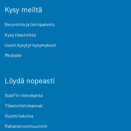
Kysy meiltä
Neuvonta ja tietopalvelu
Kysy tilastoista
Usein kysytyt kysymykset
Medialle
Löydä nopeasti
StatFin-tietokanta
Tilastotietokannat
Suomi lukuina
Rahanarvonmuunnin