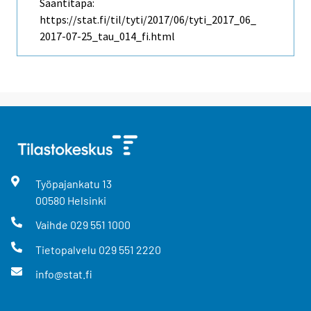
Saantitapa:
https://stat.fi/til/tyti/2017/06/tyti_2017_06_
2017-07-25_tau_014_fi.html
Työpajankatu
13
00580
Helsinki
Vaihde
029 551 1000
Tietopalvelu
029 551 2220
info@stat.fi