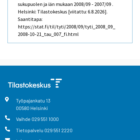
sukupuolen ja iän mukaan 2008/09 - 2007/09 .
Helsinki: Tilastokeskus [viitattu: 6.8.2026].
Saantitapa:
https://stat.fi/til/tyti/2008/09/tyti_2008_09_
2008-10-21_tau_007_fi.html
Työpajankatu
13
00580
Helsinki
Vaihde
029 551 1000
Tietopalvelu
029 551 2220