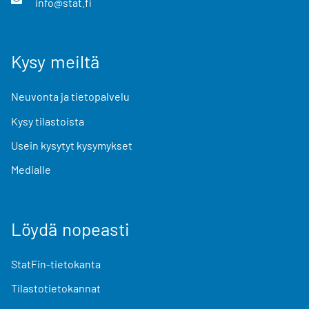
info@stat.fi
Kysy meiltä
Neuvonta ja tietopalvelu
Kysy tilastoista
Usein kysytyt kysymykset
Medialle
Löydä nopeasti
StatFin-tietokanta
Tilastotietokannat