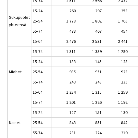
15-74
2 511
2 566
2 472
15-24
260
297
253
Sukupuolet
25-54
1 778
1 802
1 765
yhteensä
55-74
473
467
454
15-64
2 476
2 531
2 441
15-74
1 311
1 339
1 280
15-24
133
145
123
Miehet
25-54
935
951
923
55-74
243
243
235
15-64
1 284
1 315
1 259
15-74
1 201
1 226
1 192
15-24
127
151
130
Naiset
25-54
843
851
842
55-74
231
224
219