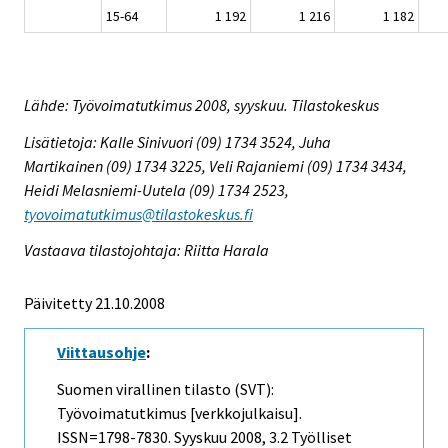
15-64
1 192
1 216
1 182
Lähde: Työvoimatutkimus 2008, syyskuu. Tilastokeskus
Lisätietoja: Kalle Sinivuori (09) 1734 3524, Juha
Martikainen (09) 1734 3225, Veli Rajaniemi (09) 1734 3434,
Heidi Melasniemi-Uutela (09) 1734 2523,
tyovoimatutkimus@tilastokeskus.fi
Vastaava tilastojohtaja: Riitta Harala
Päivitetty 21.10.2008
Viittausohje
:
Suomen virallinen tilasto (SVT):
Työvoimatutkimus [verkkojulkaisu].
ISSN=1798-7830.
Syyskuu
2008, 3.2 Työlliset