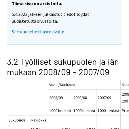
Tämä sivu on arkistoitu.
5.4.2022 jälkeen julkaistut tiedot löydät
uudistetulta sivustolta.
Siirry uudelle tilastosivulle
3.2 Työlliset sukupuolen ja iän
mukaan 2008/09 - 2007/09
Vuosi/Kuukausi
Muu
2008
2008/09
2008/08
2007/09
200
1000 henkeä
1000 henkeä
1000 henkeä
Pros
Sukupuoli
Ikäluokka