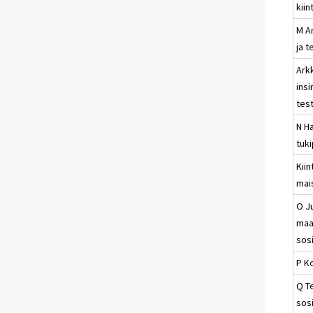
kiin
M Am
ja t
Arkk
insi
test
N Ha
tuk
Kiin
mai
O Ju
maa
sos
P K
Q T
sosi