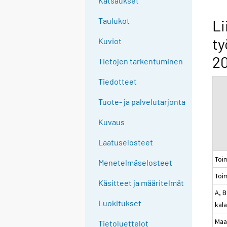
Katsaukset
n
g
Taulukot
Li
t
ty
Kuviot
o
a
20
Tietojen tarkentuminen
n
o
Tiedotteet
t
Tuote- ja palvelutarjonta
h
e
Kuvaus
r
s
Laatuselosteet
e
Toi
Menetelmäselosteet
r
Toi
v
Käsitteet ja määritelmät
i
A, B
c
Luokitukset
kal
e
Maa
Tietoluettelot
.