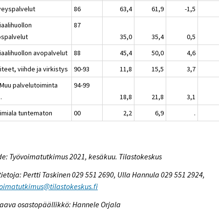
veyspalvelut
86
63,4
61,9
-1,5
aalihuollon
87
ospalvelut
35,0
35,4
0,5
iaalihuollon avopalvelut
88
45,4
50,0
4,6
iteet, viihde ja virkistys
90-93
11,8
15,5
3,7
 Muu palvelutoiminta
94-99
.
18,8
21,8
3,1
oimiala tuntematon
00
2,2
6,9
.
e: Työvoimatutkimus 2021, kesäkuu. Tilastokeskus
tietoja: Pertti Taskinen 029 551 2690, Ulla Hannula 029 551 2924,
oimatutkimus@tilastokeskus.fi
aava osastopäällikkö: Hannele Orjala