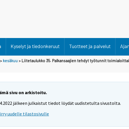
a
Kyselyt ja tiedonkeruut
Tuotteet ja palvelut
Aja
>
kesäkuu
> Liitetaulukko 35. Palkansaajien tehdyt työtunnit toimialoitta
ämä sivu on arkistoitu.
.4.2022 jälkeen julkaistut tiedot löydät uudistetulta sivustolta.
iirry uudelle tilastosivulle