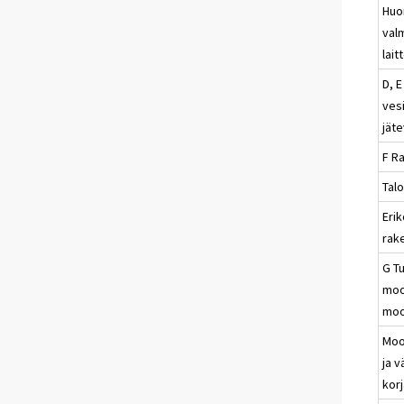
Huo
val
lait
D, E
vesi
jät
F R
Tal
Erik
rak
G Tu
moo
moo
Moo
ja 
kor