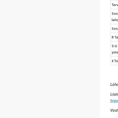
Ter
Sosi
lait
Sos
R Ta
S-U
yms
X T
Lähd
Lisä
tyov
Vast