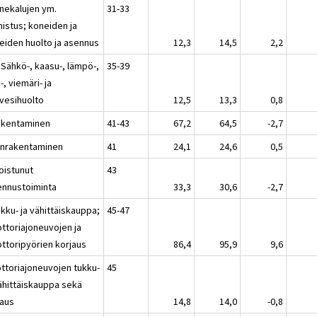
nekalujen ym.
31-33
mistus; koneiden ja
teiden huolto ja asennus
12,3
14,5
2,2
 Sähkö-, kaasu-, lämpö-,
35-39
-, viemäri- ja
evesihuolto
12,5
13,3
0,8
akentaminen
41-43
67,2
64,5
-2,7
onrakentaminen
41
24,1
24,6
0,5
oistunut
43
ennustoiminta
33,3
30,6
-2,7
kku- ja vähittäiskauppa;
45-47
ttoriajoneuvojen ja
ttoripyörien korjaus
86,4
95,9
9,6
ttoriajoneuvojen tukku-
45
vähittäiskauppa sekä
jaus
14,8
14,0
-0,8