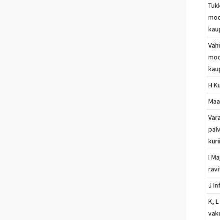
Tuk
moo
kau
Vähi
moo
kau
H Ku
Maa-
Vara
palv
kuri
I Ma
rav
J In
K, L
vak