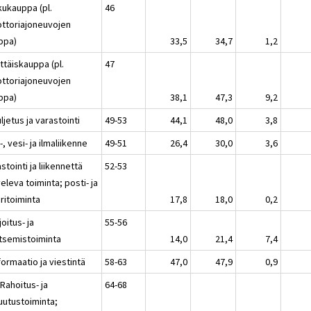
kukauppa (pl.
46
ttoriajoneuvojen
ppa)
33,5
34,7
1,2
ttäiskauppa (pl.
47
ttoriajoneuvojen
ppa)
38,1
47,3
9,2
ljetus ja varastointi
49-53
44,1
48,0
3,8
, vesi- ja ilmaliikenne
49-51
26,4
30,0
3,6
stointi ja liikennettä
52-53
eleva toiminta; posti- ja
iritoiminta
17,8
18,0
0,2
joitus- ja
55-56
itsemistoiminta
14,0
21,4
7,4
formaatio ja viestintä
58-63
47,0
47,9
0,9
 Rahoitus- ja
64-68
uutustoiminta;