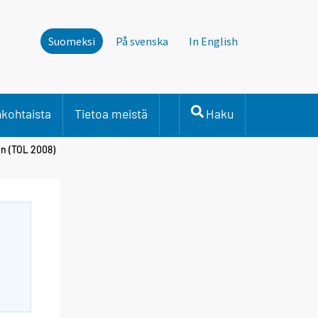
Suomeksi
På svenska
In English
nkohtaista
Tietoa meistä
Haku
in (TOL 2008)