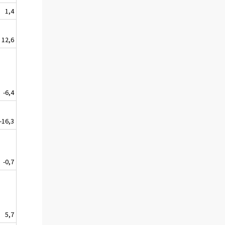
1,4
12,6
-6,4
-16,3
-0,7
5,7