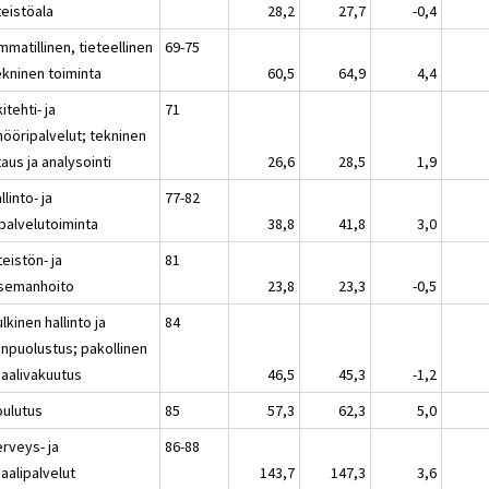
teistöala
28,2
27,7
-0,4
matillinen, tieteellinen
69-75
ekninen toiminta
60,5
64,9
4,4
itehti- ja
71
nööripalvelut; tekninen
aus ja analysointi
26,6
28,5
1,9
llinto- ja
77-82
ipalvelutoiminta
38,8
41,8
3,0
teistön- ja
81
semanhoito
23,8
23,3
-0,5
lkinen hallinto ja
84
npuolustus; pakollinen
iaalivakuutus
46,5
45,3
-1,2
oulutus
85
57,3
62,3
5,0
erveys- ja
86-88
aalipalvelut
143,7
147,3
3,6