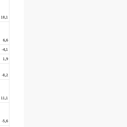
18,1
6,6
-4,1
1,9
-8,2
11,1
-5,6