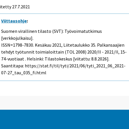
itetty 27.7.2021
Viittausohje
:
Suomen virallinen tilasto (SVT): Työvoimatutkimus
[verkkojulkaisu].
ISSN=1798-7830.
Kesäkuu
2021, Liitetaulukko 35. Palkansaajien
tehdyt työtunnit toimialoittain (TOL 2008) 2020/II - 2021/II, 15-
74-vuotiaat . Helsinki: Tilastokeskus [viitattu: 8.8.2026].
Saantitapa: https://stat.fi/til/tyti/2021/06/tyti_2021_06_2021-
07-27_tau_035_fi.html