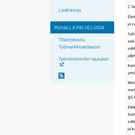
C Te
Lisätietoja
Elin
ja 
MUUALLA PALVELUSSA
Sah
Tilastokoulu:
sek
Työmarkkinatilastot
val
jäl
Työministeriön taulukot
Kem
yms
Meta
met
(pl.
Elek
tuo
säh
ja 