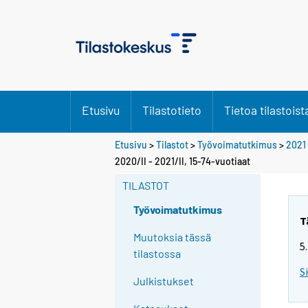
Etusivu
Tilastotieto
Tietoa tilastoist
Etusivu
>
Tilastot
>
Työvoimatutkimus
>
2021
Y
2020/II - 2021/II, 15-74-vuotiaat
o
TILASTOT
u
a
Työvoimatutkimus
r
T
e
Muutoksia tässä
5
m
tilastossa
o
S
Julkistukset
v
i