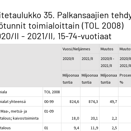
itetaulukko 35. Palkansaajien tehd
ötunnit toimialoittain (TOL 2008)
20/II - 2021/II, 15-74-vuotiaat
Vuosi/Neljännes
Muutos
Muuto
2020/II
2021/II
2020/II -
2020/II
2021/II
2021/I
Miljoonaa
Miljoonaa
Miljoonaa
Prosen
tuntia
tuntia
tuntia
%
miala
TOL 2008
mialat yhteensä
00-99
824,6
874,3
49,7
 Maa-, metsä- ja
01-09
atalous; kaivostoiminta
18,0
20,1
2,2
talous
01
9,4
11,9
2,5