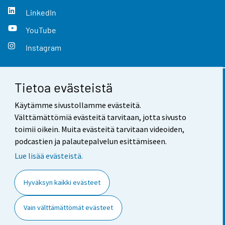
LinkedIn
YouTube
Instagram
Tietoa evästeistä
Yhteystiedot
Käytämme sivustollamme evästeitä.
Palaute
Välttämättömiä evästeitä tarvitaan, jotta sivusto
toimii oikein. Muita evästeitä tarvitaan videoiden,
Käyttöehdot
podcastien ja palautepalvelun esittämiseen.
Tietosuoja
Lue lisää evästeistä.
Saavutettavuus
Hyväksyn kaikki evästeet
Tietoa sivustosta
Vain välttämättömät evästeet
Evästeasetukset