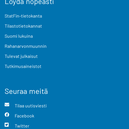
Löydä nopeasti
StatFin-tietokanta
Tilastotietokannat
Suomi lukuina
Rahanarvonmuunnin
Tulevat julkaisut
Tutkimusaineistot
Seuraa meitä
Tilaa uutisviesti
Facebook
Twitter