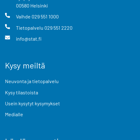
00580
Helsinki
Vaihde
029 551 1000
Tietopalvelu
029 551 2220
info@stat.fi
Kysy meiltä
Neuvonta ja tietopalvelu
Kysy tilastoista
Usein kysytyt kysymykset
Medialle