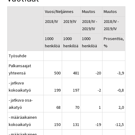
Vuosi/Neljännes
Muutos
Muutos
2018/IV
2019/IV
2018/IV -
2018/IV -
2019/IV
2019/IV
1000
1000
1000
Prosenttia,
henkilöä
henkilöä
henkilöä
%
Työsuhde
Palkansaajat
yhteensä
500
481
-20
-3,9
- jatkuva
kokoaikatyö
199
197
-2
-0,8
- jatkuva osa-
aikatyö
68
70
1
2,0
- määräaikainen
kokoaikatyö
150
131
-19
-12,5
- määräaikainen