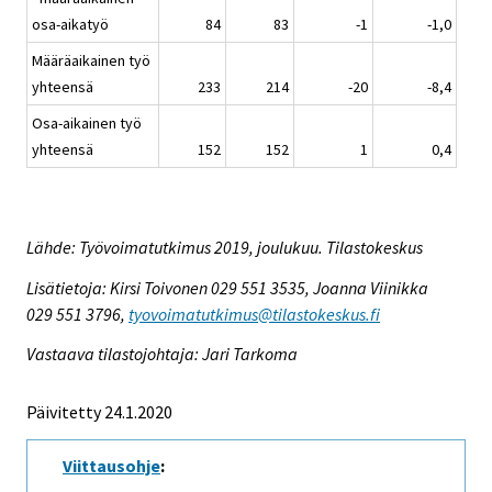
osa-aikatyö
84
83
-1
-1,0
Määräaikainen työ
yhteensä
233
214
-20
-8,4
Osa-aikainen työ
yhteensä
152
152
1
0,4
Lähde: Työvoimatutkimus 2019, joulukuu. Tilastokeskus
Lisätietoja: Kirsi Toivonen 029 551 3535, Joanna Viinikka
029 551 3796,
tyovoimatutkimus@tilastokeskus.fi
Vastaava tilastojohtaja: Jari Tarkoma
Päivitetty 24.1.2020
Viittausohje
: