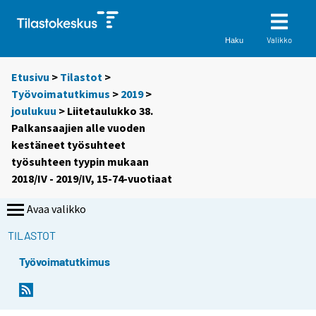
Valikko
Haku
Etusivu
>
Tilastot
>
Työvoimatutkimus
>
2019
>
joulukuu
> Liitetaulukko 38.
Palkansaajien alle vuoden
kestäneet työsuhteet
työsuhteen tyypin mukaan
2018/IV - 2019/IV, 15-74-vuotiaat
Avaa valikko
TILASTOT
Työvoimatutkimus