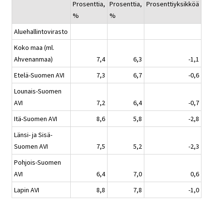
Prosenttia,
Prosenttia,
Prosenttiyksikköä
%
%
Aluehallintovirasto
Koko maa (ml.
Ahvenanmaa)
7,4
6,3
-1,1
Etelä-Suomen AVI
7,3
6,7
-0,6
Lounais-Suomen
AVI
7,2
6,4
-0,7
Itä-Suomen AVI
8,6
5,8
-2,8
Länsi- ja Sisä-
Suomen AVI
7,5
5,2
-2,3
Pohjois-Suomen
AVI
6,4
7,0
0,6
Lapin AVI
8,8
7,8
-1,0