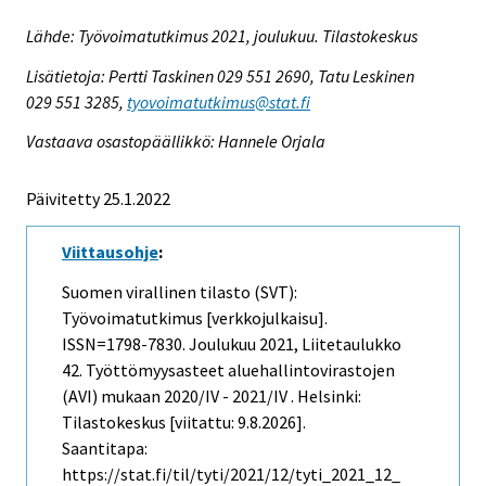
Lähde: Työvoimatutkimus 2021, joulukuu. Tilastokeskus
Lisätietoja: Pertti Taskinen 029 551 2690, Tatu Leskinen
029 551 3285,
tyovoimatutkimus@stat.fi
Vastaava osastopäällikkö: Hannele Orjala
Päivitetty 25.1.2022
Viittausohje
:
Suomen virallinen tilasto (SVT):
Työvoimatutkimus [verkkojulkaisu].
ISSN=1798-7830.
Joulukuu
2021, Liitetaulukko
42. Työttömyysasteet aluehallintovirastojen
(AVI) mukaan 2020/IV - 2021/IV . Helsinki:
Tilastokeskus [viitattu: 9.8.2026].
Saantitapa:
https://stat.fi/til/tyti/2021/12/tyti_2021_12_