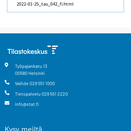
2022-01-25_tau_042_fi.html
Työpajankatu
13
00580
Helsinki
Vaihde
029 551 1000
Tietopalvelu
029 551 2220
info@stat.fi
Kysy meiltä