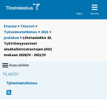
Valikko
Haku
Etusivu
>
Tilastot
>
Työvoimatutkimus
>
2021
>
joulukuu
> Liitetaulukko 42.
Työttömyysasteet
aluehallintovirastojen (AVI)
mukaan 2020/IV - 2021/IV
Avaa valikko
TILASTOT
Työvoimatutkimus