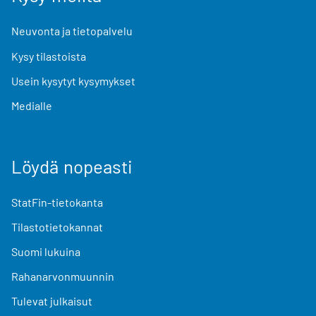
Neuvonta ja tietopalvelu
Kysy tilastoista
Usein kysytyt kysymykset
Medialle
Löydä nopeasti
StatFin-tietokanta
Tilastotietokannat
Suomi lukuina
Rahanarvonmuunnin
Tulevat julkaisut