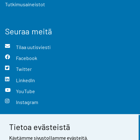
Tutkimusaineistot
Seuraa meitä
Tilaa uutisviesti
Facebook
Twitter
LinkedIn
YouTube
Instagram
Tietoa evästeistä
Yhteystiedot
Käytämme sivustollamme evästeitä.