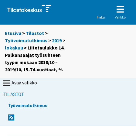
Valikko
Haku
Etusivu
>
Tilastot
>
Työvoimatutkimus
>
2019
>
lokakuu
> Liitetaulukko 14.
Palkansaajat työsuhteen
tyypin mukaan 2018/10 -
2019/10, 15-74-vuotiaat, %
Avaa valikko
TILASTOT
Työvoimatutkimus