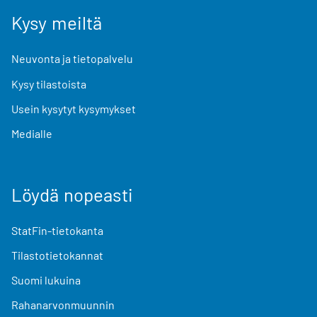
Kysy meiltä
Neuvonta ja tietopalvelu
Kysy tilastoista
Usein kysytyt kysymykset
Medialle
Löydä nopeasti
StatFin-tietokanta
Tilastotietokannat
Suomi lukuina
Rahanarvonmuunnin