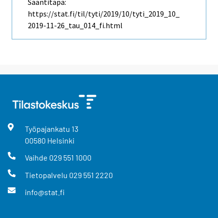
Saantitapa:
https://stat.fi/til/tyti/2019/10/tyti_2019_10_
2019-11-26_tau_014_fi.html
Työpajankatu
13
00580
Helsinki
Vaihde
029 551 1000
Tietopalvelu
029 551 2220
info@stat.fi