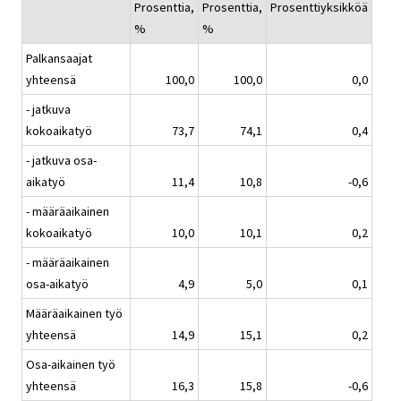
Prosenttia,
Prosenttia,
Prosenttiyksikköä
%
%
Palkansaajat
yhteensä
100,0
100,0
0,0
- jatkuva
kokoaikatyö
73,7
74,1
0,4
- jatkuva osa-
aikatyö
11,4
10,8
-0,6
- määräaikainen
kokoaikatyö
10,0
10,1
0,2
- määräaikainen
osa-aikatyö
4,9
5,0
0,1
Määräaikainen työ
yhteensä
14,9
15,1
0,2
Osa-aikainen työ
yhteensä
16,3
15,8
-0,6