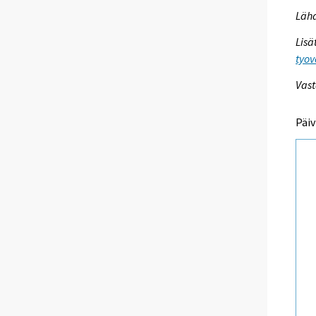
Lähd
Lisä
tyov
Vast
Päiv