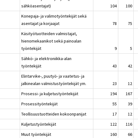
sähköasentajat)
104
100
Konepaja- ja valimotyöntekijät sekä
asentajat ja korjaajat
78
75
Käsityötuotteiden valmistajat,
hienomekaanikot sekä painoalan
työntekijät
9
5
Sähkö- ja elektroniikka-alan
työntekijät
43
42
Elintarvike-, puutyö- ja vaatetus- ja
jalkinealan valmistustyöntekijät ym.
23
12
Prosessi- ja kuljetustyöntekijät
194
167
Prosessityöntekijät
55
39
Teollisuustuotteiden kokoonpanijat
17
12
Kuljetustyöntekijät
122
116
Muut työntekijät
160
66