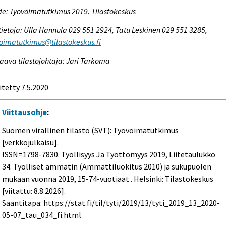
e: Työvoimatutkimus 2019. Tilastokeskus
tietoja: Ulla Hannula 029 551 2924, Tatu Leskinen 029 551 3285,
oimatutkimus@tilastokeskus.fi
aava tilastojohtaja: Jari Tarkoma
itetty 7.5.2020
Viittausohje
:
Suomen virallinen tilasto (SVT): Työvoimatutkimus
[verkkojulkaisu].
ISSN=1798-7830.
Työllisyys Ja Työttömyys
2019, Liitetaulukko
34. Työlliset ammatin (Ammattiluokitus 2010) ja sukupuolen
mukaan vuonna 2019, 15-74-vuotiaat . Helsinki: Tilastokeskus
[viitattu: 8.8.2026].
Saantitapa: https://stat.fi/til/tyti/2019/13/tyti_2019_13_2020-
05-07_tau_034_fi.html