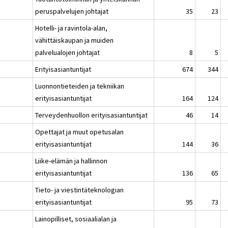
peruspalvelujen johtajat
35
23
Hotelli- ja ravintola-alan,
vähittäiskaupan ja muiden
palvelualojen johtajat
8
5
Erityisasiantuntijat
674
344
Luonnontieteiden ja tekniikan
erityisasiantuntijat
164
124
Terveydenhuollon erityisasiantuntijat
46
14
Opettajat ja muut opetusalan
erityisasiantuntijat
144
36
Liike-elämän ja hallinnon
erityisasiantuntijat
136
65
Tieto- ja viestintäteknologian
erityisasiantuntijat
95
73
Lainopilliset, sosiaalialan ja