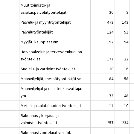
Muut toimisto- ja
asiakaspalvelutyöntekijät
20
9
Palvelu- ja myyntityöntekijät
473
143
Palvelutyöntekijät
124
51
Myyjät, kauppiaat ym.
152
54
Hoivapalvelun ja terveydenhuollon
työntekijät
177
22
Suojelu- ja vartiointityöntekijät
20
16
Maanviljelijät, metsätyöntekijät ym.
84
58
Maanviljelijät ja eläintenkasvattajat
ym.
73
48
Metsä- ja kalatalouden työntekijät
11
10
Rakennus-, korjaus- ja
valmistustyöntekijät
257
234
Rakennustyöntekijät ym. (pl.