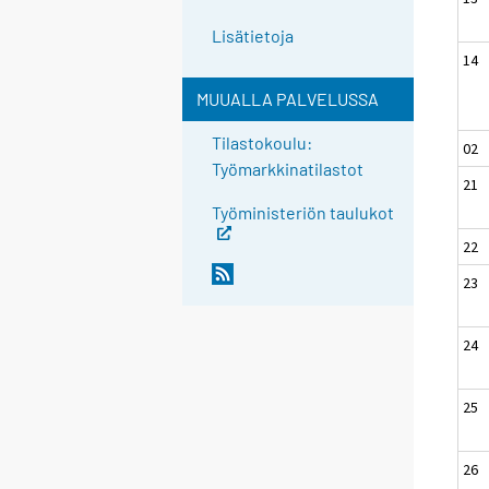
Lisätietoja
14
MUUALLA PALVELUSSA
Tilastokoulu:
02
Työmarkkinatilastot
21
Työministeriön taulukot
22
23
24
25
26