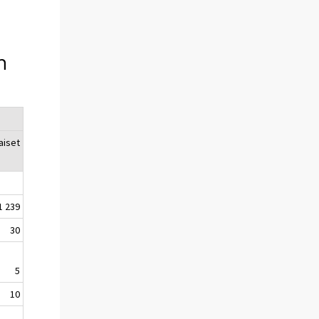
n
aiset
1 239
30
5
10