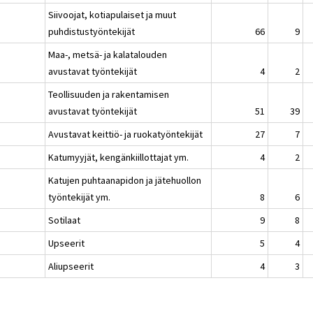
Siivoojat, kotiapulaiset ja muut
puhdistustyöntekijät
66
9
Maa-, metsä- ja kalatalouden
avustavat työntekijät
4
2
Teollisuuden ja rakentamisen
avustavat työntekijät
51
39
Avustavat keittiö- ja ruokatyöntekijät
27
7
Katumyyjät, kengänkiillottajat ym.
4
2
Katujen puhtaanapidon ja jätehuollon
työntekijät ym.
8
6
Sotilaat
9
8
Upseerit
5
4
Aliupseerit
4
3