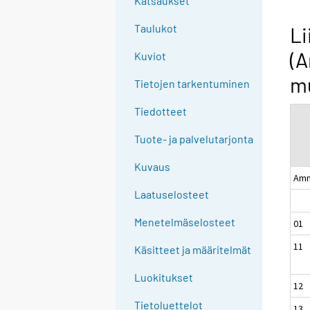
Katsaukset
n
g
Taulukot
Li
t
(A
Kuviot
o
a
mu
Tietojen tarkentuminen
n
o
Tiedotteet
t
Tuote- ja palvelutarjonta
h
e
Kuvaus
r
Amm
s
Laatuselosteet
e
Menetelmäselosteet
01
r
v
11
Käsitteet ja määritelmät
i
c
Luokitukset
12
e
Tietoluettelot
13
.