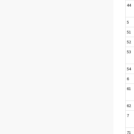
44
5
51
52
53
54
6
61
62
7
71