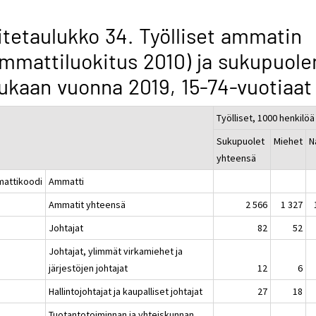
itetaulukko 34. Työlliset ammatin
mmattiluokitus 2010) ja sukupuole
kaan vuonna 2019, 15-74-vuotiaat
Työlliset, 1000 henkilöä
Sukupuolet
Miehet
N
yhteensä
attikoodi
Ammatti
Ammatit yhteensä
2 566
1 327
Johtajat
82
52
Johtajat, ylimmät virkamiehet ja
järjestöjen johtajat
12
6
Hallintojohtajat ja kaupalliset johtajat
27
18
Tuotantotoiminnan ja yhteiskunnan