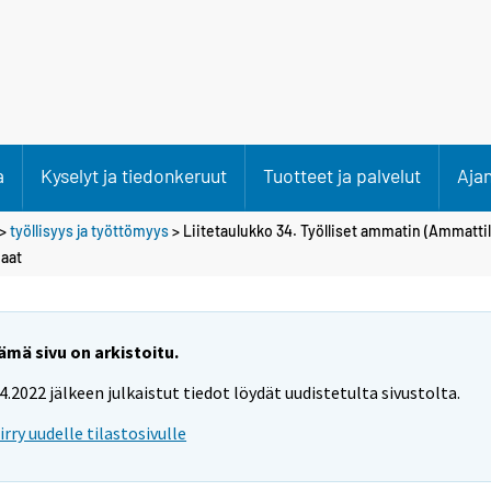
a
Kyselyt ja tiedonkeruut
Tuotteet ja palvelut
Aja
>
työllisyys ja työttömyys
> Liitetaulukko 34. Työlliset ammatin (Ammattil
aat
ämä sivu on arkistoitu.
.4.2022 jälkeen julkaistut tiedot löydät uudistetulta sivustolta.
iirry uudelle tilastosivulle