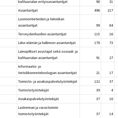
kulttuurialan erityisasiantuntijat
90
31
Asiantuntijat
496
217
Luonnontieteiden ja tekniikan
asiantuntijat
99
84
Terveydenhuollon asiantuntijat
115
16
Liike-elämän ja hallinnon asiantuntijat
170
73
Lainopilliset avustajat sekä sosiaali- ja
kulttuurialan asiantuntijat
91
27
Informaatio- ja
tietoliikenneteknologian asiantuntijat
21
17
Toimisto- ja asiakaspalvelutyöntekijät
132
37
Toimistotyöntekijät
39
4
Asiakaspalvelutyöntekijät
37
10
Laskennan ja varastoinnin
toimistotyöntekijät
37
14