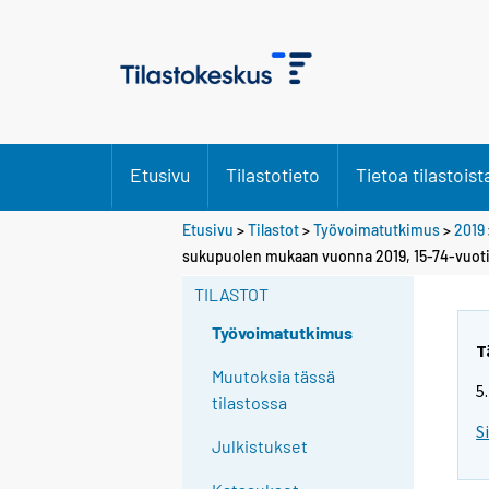
Etusivu
Tilastotieto
Tietoa tilastoist
Etusivu
>
Tilastot
>
Työvoimatutkimus
>
2019
Y
sukupuolen mukaan vuonna 2019, 15-74-vuoti
o
TILASTOT
u
a
Työvoimatutkimus
r
T
e
Muutoksia tässä
5
m
tilastossa
o
S
Julkistukset
v
i