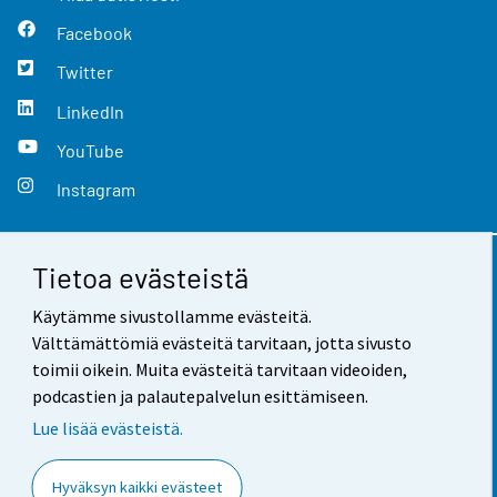
Facebook
Twitter
LinkedIn
YouTube
Instagram
Tietoa evästeistä
Yhteystiedot
Käytämme sivustollamme evästeitä.
Palaute
Välttämättömiä evästeitä tarvitaan, jotta sivusto
toimii oikein. Muita evästeitä tarvitaan videoiden,
Käyttöehdot
podcastien ja palautepalvelun esittämiseen.
Tietosuoja
Lue lisää evästeistä.
Saavutettavuus
Hyväksyn kaikki evästeet