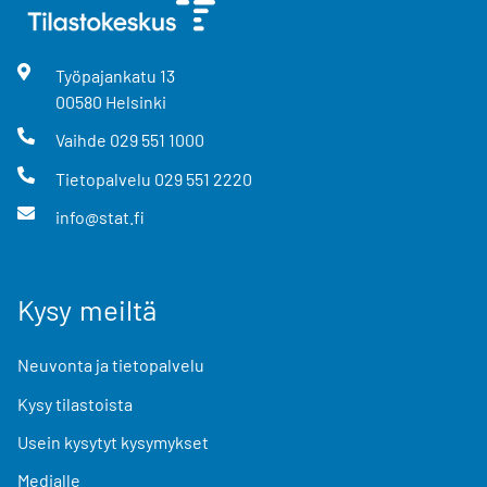
Työpajankatu
13
00580
Helsinki
Vaihde
029 551 1000
Tietopalvelu
029 551 2220
info@stat.fi
Kysy meiltä
Neuvonta ja tietopalvelu
Kysy tilastoista
Usein kysytyt kysymykset
Medialle