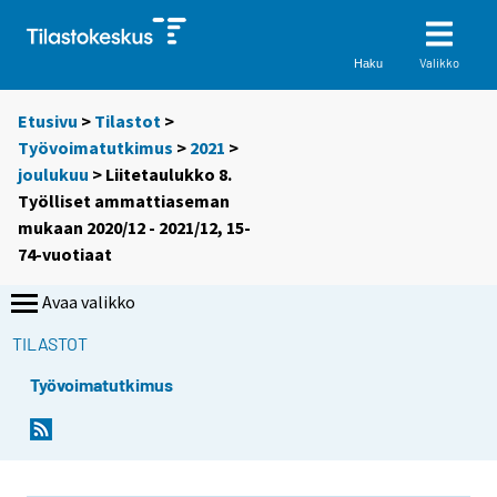
Valikko
Haku
Etusivu
>
Tilastot
>
Työvoimatutkimus
>
2021
>
joulukuu
> Liitetaulukko 8.
Työlliset ammattiaseman
mukaan 2020/12 - 2021/12, 15-
74-vuotiaat
Avaa valikko
TILASTOT
Työvoimatutkimus