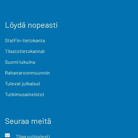
Löydä nopeasti
StatFin-tietokanta
Tilastotietokannat
Suomi lukuina
Rahanarvonmuunnin
Tulevat julkaisut
Tutkimusaineistot
Seuraa meitä
Tilaa uutisviesti