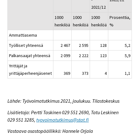
2021/12
1000
1000
1000
Prosenttia,
henkilöä
henkilöä
henkilöä
%
Ammattiasema
Työlliset yhteensä
2 467
2 595
128
5,2
Palkansaajat yhteensä
2 099
2 222
123
5,9
Yrittäjät ja
yrittäjäperheenjäsenet
369
373
4
1,1
Lähde: Työvoimatutkimus 2021, joulukuu. Tilastokeskus
Lisätietoja: Pertti Taskinen 029 551 2690, Tatu Leskinen
029 551 3285,
tyovoimatutkimus@stat.fi
Vastaava osastopäällikkö: Hannele Orjala