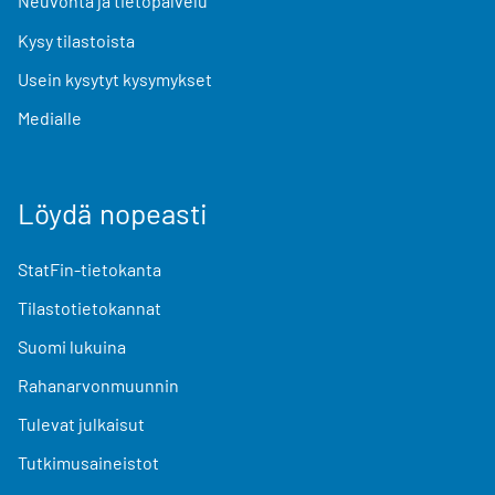
Neuvonta ja tietopalvelu
Kysy tilastoista
Usein kysytyt kysymykset
Medialle
Löydä nopeasti
StatFin-tietokanta
Tilastotietokannat
Suomi lukuina
Rahanarvonmuunnin
Tulevat julkaisut
Tutkimusaineistot