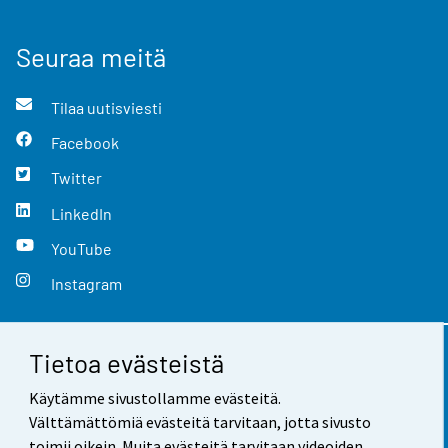
Seuraa meitä
Tilaa uutisviesti
Facebook
Twitter
LinkedIn
YouTube
Instagram
Tietoa evästeistä
Yhteystiedot
Käytämme sivustollamme evästeitä.
Palaute
Välttämättömiä evästeitä tarvitaan, jotta sivusto
toimii oikein. Muita evästeitä tarvitaan videoiden,