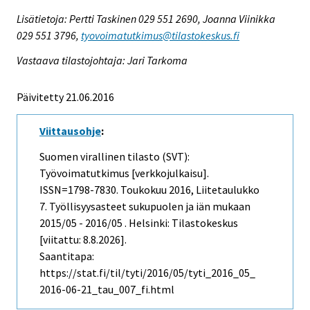
Lisätietoja: Pertti Taskinen 029 551 2690, Joanna Viinikka
029 551 3796,
tyovoimatutkimus@tilastokeskus.fi
Vastaava tilastojohtaja: Jari Tarkoma
Päivitetty 21.06.2016
Viittausohje
:
Suomen virallinen tilasto (SVT):
Työvoimatutkimus [verkkojulkaisu].
ISSN=1798-7830.
Toukokuu
2016, Liitetaulukko
7. Työllisyysasteet sukupuolen ja iän mukaan
2015/05 - 2016/05 . Helsinki: Tilastokeskus
[viitattu: 8.8.2026].
Saantitapa:
https://stat.fi/til/tyti/2016/05/tyti_2016_05_
2016-06-21_tau_007_fi.html