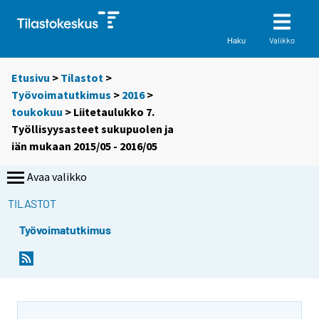
Valikko
Haku
Etusivu
>
Tilastot
>
Työvoimatutkimus
>
2016
>
toukokuu
> Liitetaulukko 7.
Työllisyysasteet sukupuolen ja
iän mukaan 2015/05 - 2016/05
Avaa valikko
TILASTOT
Työvoimatutkimus