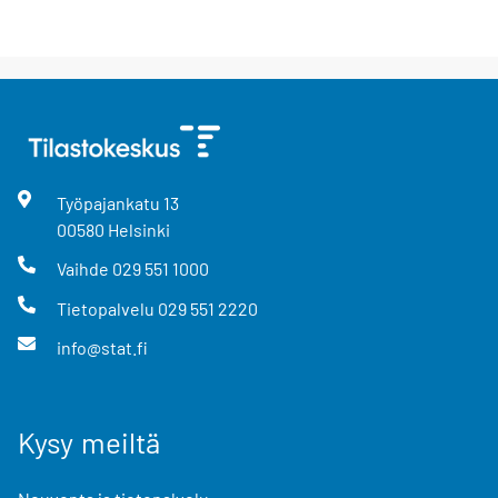
Työpajankatu
13
00580
Helsinki
Vaihde
029 551 1000
Tietopalvelu
029 551 2220
info@stat.fi
Kysy meiltä