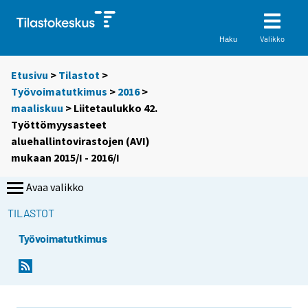
Valikko
Haku
Etusivu
>
Tilastot
>
Työvoimatutkimus
>
2016
>
maaliskuu
> Liitetaulukko 42.
Työttömyysasteet
aluehallintovirastojen (AVI)
mukaan 2015/I - 2016/I
Avaa valikko
TILASTOT
Työvoimatutkimus