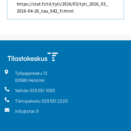
https://stat.fi/til/tyti/2016/03/tyti_2016_03_
2016-04-26_tau_042_fi.html
Työpajankatu
13
00580
Helsinki
Vaihde
029 551 1000
Tietopalvelu
029 551 2220
info@stat.fi