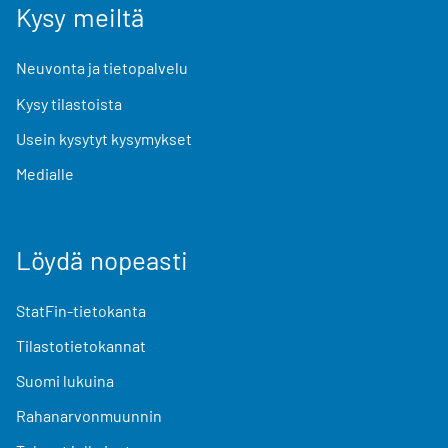
Kysy meiltä
Neuvonta ja tietopalvelu
Kysy tilastoista
Usein kysytyt kysymykset
Medialle
Löydä nopeasti
StatFin-tietokanta
Tilastotietokannat
Suomi lukuina
Rahanarvonmuunnin