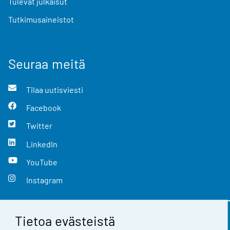
Tulevat julkaisut
Tutkimusaineistot
Seuraa meitä
Tilaa uutisviesti
Facebook
Twitter
LinkedIn
YouTube
Instagram
Tietoa evästeistä
Yhteystiedot