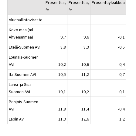
Prosenttia,
Prosenttia,
Prosenttiyksikköä
%
%
Aluehallintovirasto
Koko maa (ml.
Ahvenanmaa)
9,7
9,6
-0,1
Etelä-Suomen AVI
8,8
8,3
-0,5
Lounais-Suomen
AVI
10,2
10,6
0,4
Itä-Suomen AVI
10,5
11,2
0,7
Länsi- ja Sisä-
Suomen AVI
10,1
10,2
0,1
Pohjois-Suomen
AVI
11,8
11,4
-0,4
Lapin AVI
11,3
12,6
1,2