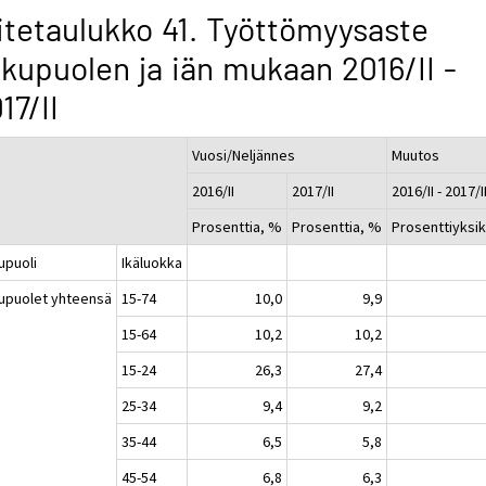
itetaulukko 41. Työttömyysaste
kupuolen ja iän mukaan 2016/II -
17/II
Vuosi/Neljännes
Muutos
2016/II
2017/II
2016/II - 2017/I
Prosenttia, %
Prosenttia, %
Prosenttiyksi
upuoli
Ikäluokka
upuolet yhteensä
15-74
10,0
9,9
15-64
10,2
10,2
15-24
26,3
27,4
25-34
9,4
9,2
35-44
6,5
5,8
45-54
6,8
6,3