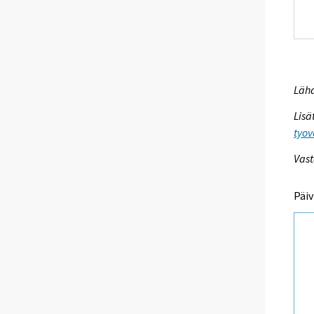
Lähd
Lisä
tyov
Vast
Päiv