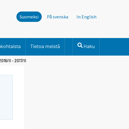
Suomeksi
På svenska
In English
nkohtaista
Tietoa meistä
Haku
16/II - 2017/II