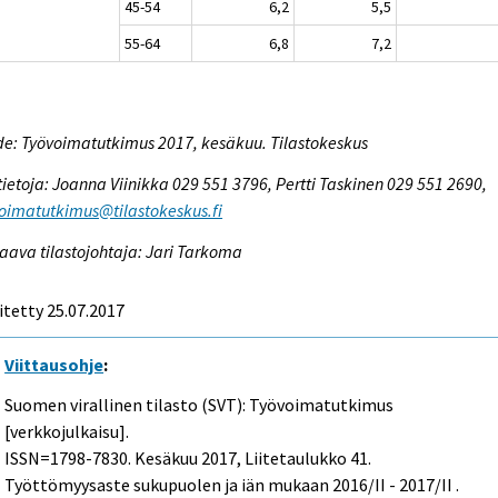
45-54
6,2
5,5
55-64
6,8
7,2
e: Työvoimatutkimus 2017, kesäkuu. Tilastokeskus
tietoja: Joanna Viinikka 029 551 3796, Pertti Taskinen 029 551 2690,
oimatutkimus@tilastokeskus.fi
aava tilastojohtaja: Jari Tarkoma
itetty 25.07.2017
Viittausohje
:
Suomen virallinen tilasto (SVT): Työvoimatutkimus
[verkkojulkaisu].
ISSN=1798-7830.
Kesäkuu
2017, Liitetaulukko 41.
Työttömyysaste sukupuolen ja iän mukaan 2016/II - 2017/II .