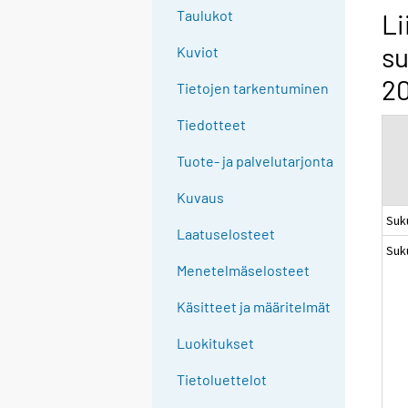
g
Taulukot
Li
t
su
Kuviot
o
a
20
Tietojen tarkentuminen
n
o
Tiedotteet
t
Tuote- ja palvelutarjonta
h
e
Kuvaus
r
Suk
s
Laatuselosteet
Suk
e
Menetelmäselosteet
r
v
Käsitteet ja määritelmät
i
c
Luokitukset
e
Tietoluettelot
.