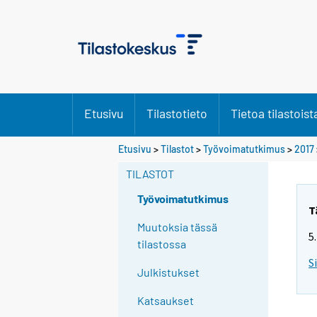
Etusivu
Tilastotieto
Tietoa tilastoist
Y
Etusivu
>
Tilastot
>
Työvoimatutkimus
>
2017
o
TILASTOT
u
a
Työvoimatutkimus
r
T
e
Muutoksia tässä
5
m
tilastossa
o
S
Julkistukset
v
i
Katsaukset
n