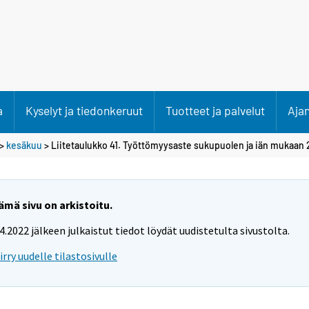
a
Kyselyt ja tiedonkeruut
Tuotteet ja palvelut
Aja
>
kesäkuu
> Liitetaulukko 41. Työttömyysaste sukupuolen ja iän mukaan 20
ämä sivu on arkistoitu.
.4.2022 jälkeen julkaistut tiedot löydät uudistetulta sivustolta.
iirry uudelle tilastosivulle