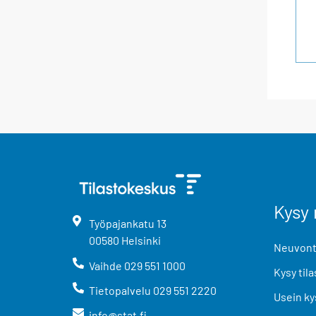
Kysy 
Työpajankatu
13
00580
Helsinki
Neuvonta
Vaihde
029 551 1000
Kysy tila
Tietopalvelu
029 551 2220
Usein ky
info@stat.fi