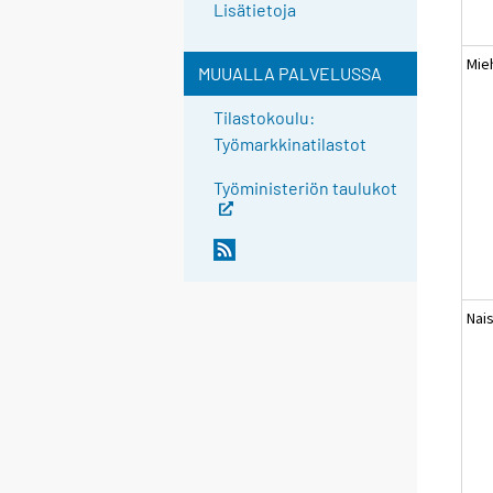
Lisätietoja
Mie
MUUALLA PALVELUSSA
Tilastokoulu:
Työmarkkinatilastot
Työministeriön taulukot
Nai