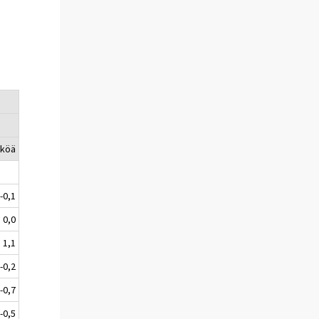
I
kköä
-0,1
0,0
1,1
-0,2
-0,7
-0,5