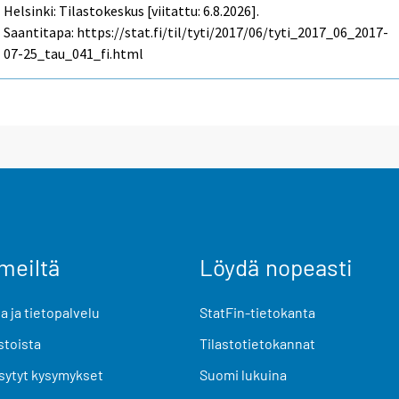
Helsinki: Tilastokeskus [viitattu: 6.8.2026].
Saantitapa: https://stat.fi/til/tyti/2017/06/tyti_2017_06_2017-
07-25_tau_041_fi.html
meiltä
Löydä nopeasti
 ja tietopalvelu
StatFin-tietokanta
stoista
Tilastotietokannat
sytyt kysymykset
Suomi lukuina