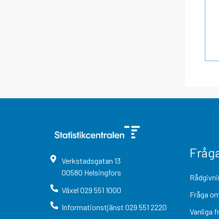
Fråg
Verkstadsgatan
13
00580
Helsingfors
Rådgivni
Växel
029 551 1000
Fråga om
Informationstjänst
029 551 2220
Vanliga f