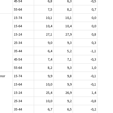
45-54
6,8
6,3
-0,5
55-64
7,5
8,2
0,7
n
15-74
10,1
10,1
0,0
15-64
10,4
10,4
0,0
15-24
27,1
27,9
0,8
25-34
9,0
9,3
0,3
35-44
6,4
5,2
-1,1
45-54
7,4
7,1
-0,3
55-64
8,2
9,3
1,0
nnor
15-74
9,9
9,8
-0,1
15-64
10,0
9,9
-0,1
15-24
25,4
26,9
1,4
25-34
10,0
9,2
-0,8
35-44
6,7
6,5
-0,2