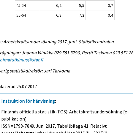
45-54
6,2
5,5
-0,7
55-64
6,8
7,2
0,4
a: Arbetskraftsundersökning 2017, juni. Statistikcentralen
rågningar: Joanna Viinikka 029 551 3796, Pertti Taskinen 029 551 2
voimatutkimus@stat.fi
arig statistikdirektör: Jari Tarkoma
daterad 25.07.2017
Instruktion för hänvisning
:
Finlands officiella statistik (FOS): Arbetskraftsundersökning [e-
publikation].
ISSN=1798-7849.
Juni
2017, Tabellbilaga 41. Relativt