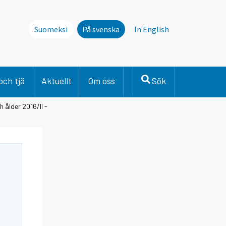
Suomeksi
På svenska
In English
och tjä
Aktuellt
Om oss
Sök
h ålder 2016/II -