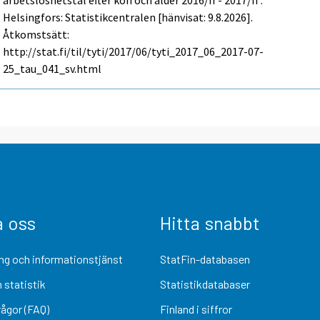
arbetslöshetstal efter kön och ålder 2016/II - 2017/II .
Helsingfors: Statistikcentralen [hänvisat: 9.8.2026].
Åtkomstsätt:
http://stat.fi/til/tyti/2017/06/tyti_2017_06_2017-07-
25_tau_041_sv.html
a oss
Hitta snabbt
ng och informationstjänst
StatFin-databasen
 statistik
Statistikdatabaser
rågor (FAQ)
Finland i siffror