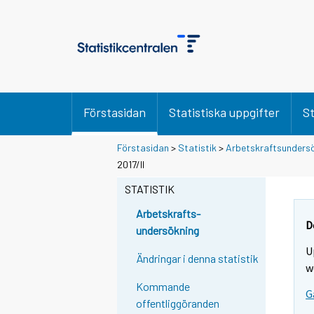
Förstasidan
Statistiska uppgifter
St
Förstasidan
>
Statistik
>
Arbetskraftsunders
2017/II
STATISTIK
Arbetskrafts-
D
undersökning
U
Ändringar i denna statistik
w
Kommande
G
offentliggöranden