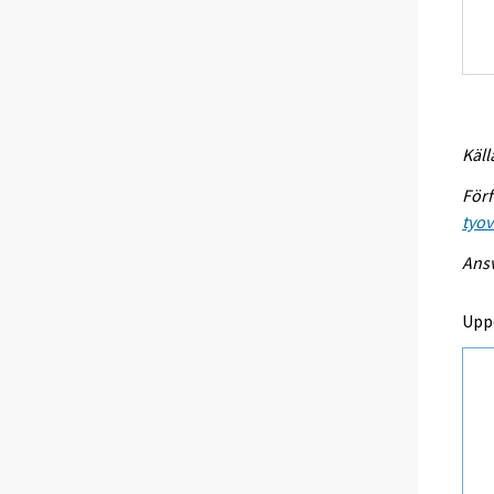
Käll
Förf
tyo
Ansv
Upp