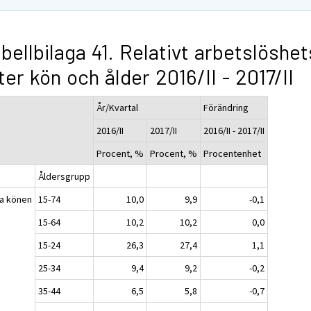
bellbilaga 41. Relativt arbetslöshet
ter kön och ålder 2016/II - 2017/II
År/Kvartal
Förändring
2016/II
2017/II
2016/II - 2017/II
Procent, %
Procent, %
Procentenhet
Åldersgrupp
a könen
15-74
10,0
9,9
-0,1
15-64
10,2
10,2
0,0
15-24
26,3
27,4
1,1
25-34
9,4
9,2
-0,2
35-44
6,5
5,8
-0,7