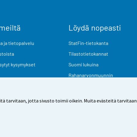
meiltä
Löydä nopeasti
 ja tietopalvelu
StatFin-tietokanta
stoista
Tilastotietokannat
sytyt kysymykset
Suomi lukuina
Rahanarvonmuunnin
Tulevat julkaisut
Tutkimusaineistot
arvitaan, jotta sivusto toimii oikein. Muita evästeitä tarvitaan
Käyttöehdot
Tietosuoja
Saavutettavuus
Tietoa sivu