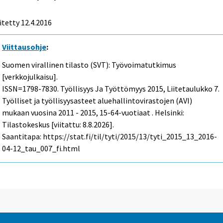
itetty 12.4.2016
Viittausohje
:
Suomen virallinen tilasto (SVT): Työvoimatutkimus
[verkkojulkaisu].
ISSN=1798-7830.
Työllisyys Ja Työttömyys
2015, Liitetaulukko 7.
Työlliset ja työllisyysasteet aluehallintovirastojen (AVI)
mukaan vuosina 2011 - 2015, 15-64-vuotiaat . Helsinki:
Tilastokeskus [viitattu: 8.8.2026].
Saantitapa: https://stat.fi/til/tyti/2015/13/tyti_2015_13_2016-
04-12_tau_007_fi.html