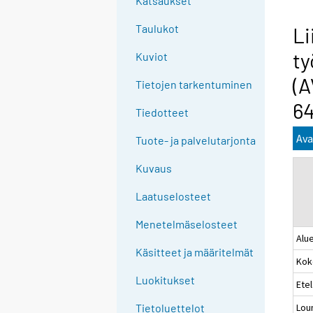
Katsaukset
n
g
Taulukot
Li
t
ty
Kuviot
o
a
(A
Tietojen tarkentuminen
n
64
o
Tiedotteet
t
Ava
Tuote- ja palvelutarjonta
h
e
Kuvaus
r
s
Laatuselosteet
e
Menetelmäselosteet
r
Alue
v
Käsitteet ja määritelmät
Kok
i
c
Luokitukset
Ete
e
Lou
Tietoluettelot
.