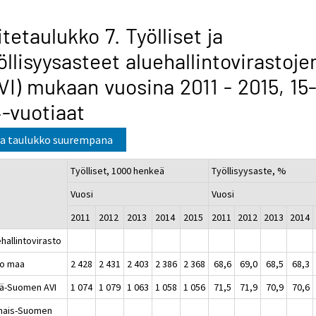
itetaulukko 7. Työlliset ja
öllisyysasteet aluehallintovirastoje
VI) mukaan vuosina 2011 - 2015, 15
-vuotiaat
a taulukko suurempana
Työlliset, 1000 henkeä
Työllisyysaste, %
Vuosi
Vuosi
2011
2012
2013
2014
2015
2011
2012
2013
2014
hallintovirasto
o maa
2 428
2 431
2 403
2 386
2 368
68,6
69,0
68,5
68,3
lä-Suomen AVI
1 074
1 079
1 063
1 058
1 056
71,5
71,9
70,9
70,6
nais-Suomen