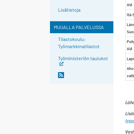
AVI
Lisätietoja
Itä
Läns
MUUALLA PALVELUSSA
Suo
Tilastokoulu:
Poh
Työmarkkinatilastot
AVI
Työministeriön taulukot
Lapi
Ahv
valt
Lähd
Lisä
tyov
Vast