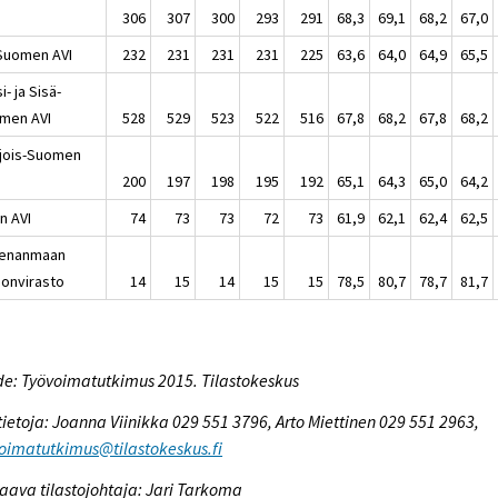
306
307
300
293
291
68,3
69,1
68,2
67,0
-Suomen AVI
232
231
231
231
225
63,6
64,0
64,9
65,5
i- ja Sisä-
men AVI
528
529
523
522
516
67,8
68,2
67,8
68,2
jois-Suomen
200
197
198
195
192
65,1
64,3
65,0
64,2
n AVI
74
73
73
72
73
61,9
62,1
62,4
62,5
enanmaan
ionvirasto
14
15
14
15
15
78,5
80,7
78,7
81,7
e: Työvoimatutkimus 2015. Tilastokeskus
tietoja: Joanna Viinikka 029 551 3796, Arto Miettinen 029 551 2963,
oimatutkimus@tilastokeskus.fi
aava tilastojohtaja: Jari Tarkoma