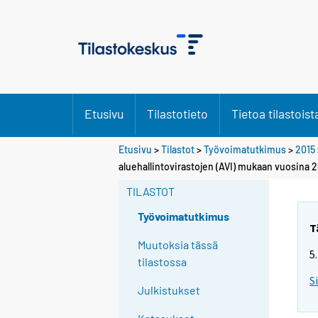
Etusivu
Tilastotieto
Tietoa tilastoist
Etusivu
>
Tilastot
>
Työvoimatutkimus
>
2015
Y
aluehallintovirastojen (AVI) mukaan vuosina 2
o
TILASTOT
u
a
Työvoimatutkimus
r
T
e
Muutoksia tässä
5
m
tilastossa
o
S
Julkistukset
v
i