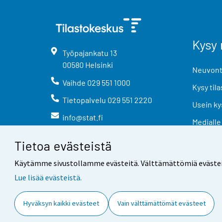
Kysy 
Työpajankatu
13
00580
Helsinki
Neuvonta
Vaihde
029 551 1000
Kysy tila
Tietopalvelu
029 551 2220
Usein ky
info@stat.fi
Medialle
Tietoa evästeistä
Käytämme sivustollamme evästeitä. Välttämättömiä evästeitä t
Lue lisää evästeistä.
Yhteystiedot
Palaute
Hyväksyn kaikki evästeet
Vain välttämättömät evästeet