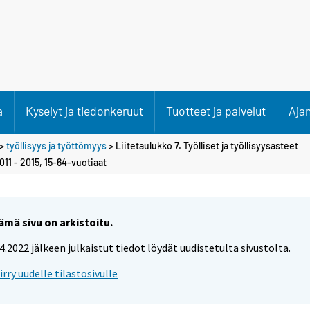
a
Kyselyt ja tiedonkeruut
Tuotteet ja palvelut
Aja
>
työllisyys ja työttömyys
> Liitetaulukko 7. Työlliset ja työllisyysasteet
011 - 2015, 15-64-vuotiaat
ämä sivu on arkistoitu.
.4.2022 jälkeen julkaistut tiedot löydät uudistetulta sivustolta.
iirry uudelle tilastosivulle