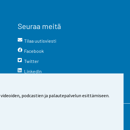
Seuraa meitä
Tilaa uutisviesti
Facebook
Twitter
LinkedIn
YouTube
Instagram
 videoiden, podcastien ja palautepalvelun esittämiseen.
stosta
Evästeasetukset