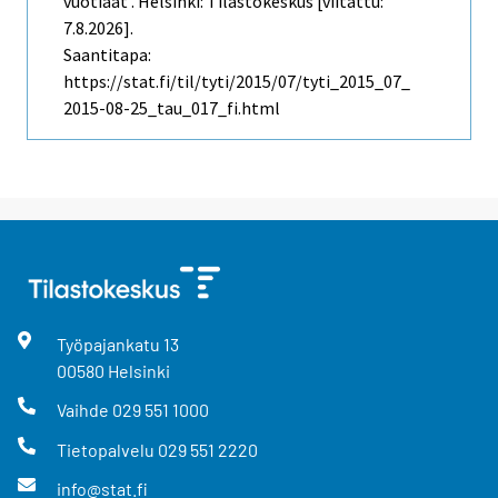
vuotiaat . Helsinki: Tilastokeskus [viitattu:
7.8.2026].
Saantitapa:
https://stat.fi/til/tyti/2015/07/tyti_2015_07_
2015-08-25_tau_017_fi.html
Työpajankatu
13
00580
Helsinki
Vaihde
029 551 1000
Tietopalvelu
029 551 2220
info@stat.fi