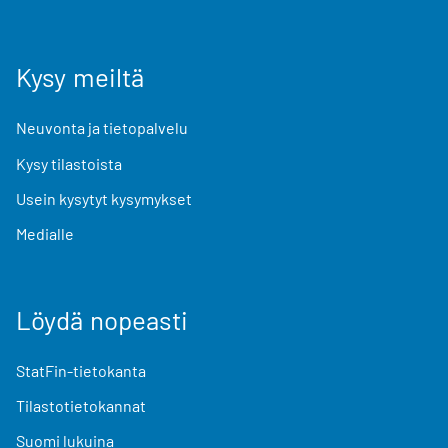
Kysy meiltä
Neuvonta ja tietopalvelu
Kysy tilastoista
Usein kysytyt kysymykset
Medialle
Löydä nopeasti
StatFin-tietokanta
Tilastotietokannat
Suomi lukuina