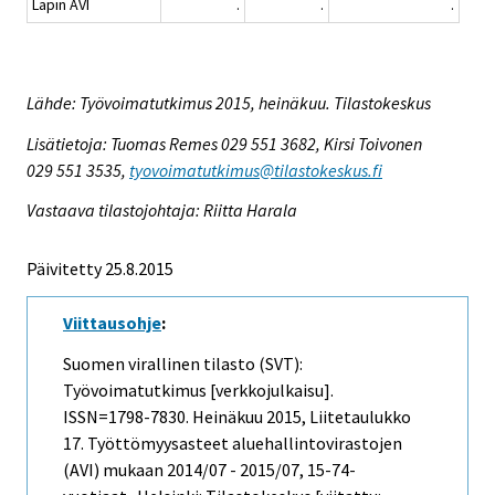
Lapin AVI
.
.
.
Lähde: Työvoimatutkimus 2015, heinäkuu. Tilastokeskus
Lisätietoja: Tuomas Remes 029 551 3682, Kirsi Toivonen
029 551 3535,
tyovoimatutkimus@tilastokeskus.fi
Vastaava tilastojohtaja: Riitta Harala
Päivitetty 25.8.2015
Viittausohje
:
Suomen virallinen tilasto (SVT):
Työvoimatutkimus [verkkojulkaisu].
ISSN=1798-7830.
Heinäkuu
2015, Liitetaulukko
17. Työttömyysasteet aluehallintovirastojen
(AVI) mukaan 2014/07 - 2015/07, 15-74-