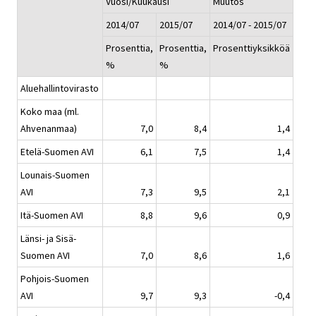
Vuosi/Kuukausi
Muutos
2014/07
2015/07
2014/07 - 2015/07
Prosenttia,
Prosenttia,
Prosenttiyksikköä
%
%
Aluehallintovirasto
Koko maa (ml.
Ahvenanmaa)
7,0
8,4
1,4
Etelä-Suomen AVI
6,1
7,5
1,4
Lounais-Suomen
AVI
7,3
9,5
2,1
Itä-Suomen AVI
8,8
9,6
0,9
Länsi- ja Sisä-
Suomen AVI
7,0
8,6
1,6
Pohjois-Suomen
AVI
9,7
9,3
-0,4