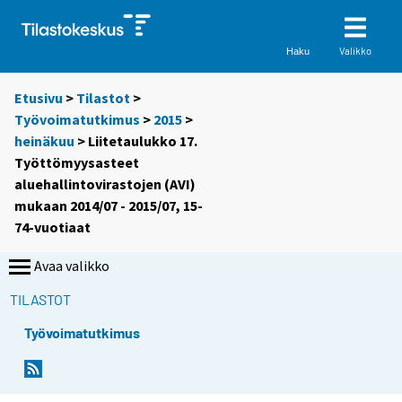
Valikko
Haku
Etusivu
>
Tilastot
>
Työvoimatutkimus
>
2015
>
heinäkuu
> Liitetaulukko 17.
Työttömyysasteet
aluehallintovirastojen (AVI)
mukaan 2014/07 - 2015/07, 15-
74-vuotiaat
Avaa valikko
TILASTOT
Työvoimatutkimus