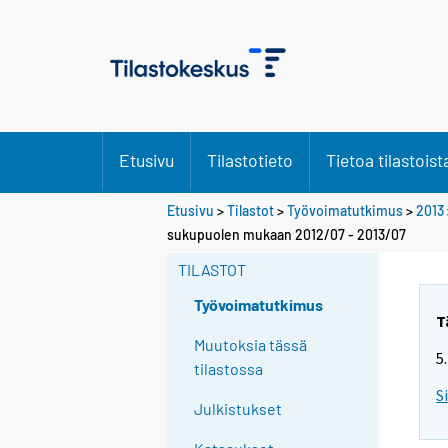
Etusivu
Tilastotieto
Tietoa tilastoist
Etusivu
>
Tilastot
>
Työvoimatutkimus
>
2013
Y
sukupuolen mukaan 2012/07 - 2013/07
o
TILASTOT
u
a
Työvoimatutkimus
r
T
e
Muutoksia tässä
5
m
tilastossa
o
S
Julkistukset
v
i