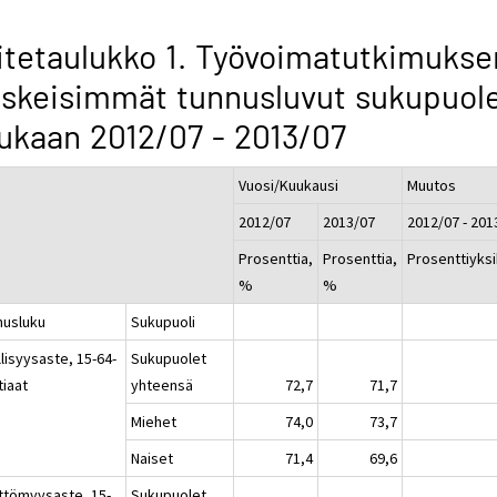
itetaulukko 1. Työvoimatutkimukse
skeisimmät tunnusluvut sukupuol
kaan 2012/07 - 2013/07
Vuosi/Kuukausi
Muutos
2012/07
2013/07
2012/07 - 201
Prosenttia,
Prosenttia,
Prosenttiyks
%
%
nusluku
Sukupuoli
lisyysaste, 15-64-
Sukupuolet
tiaat
yhteensä
72,7
71,7
Miehet
74,0
73,7
Naiset
71,4
69,6
ttömyysaste, 15-
Sukupuolet