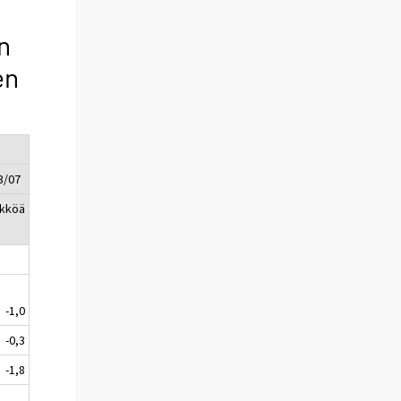
n
en
3/07
ikköä
-1,0
-0,3
-1,8