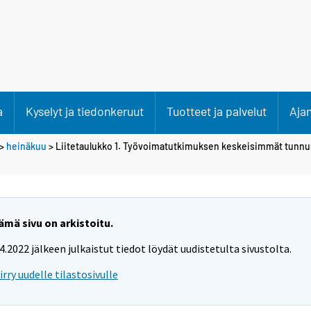
a
Kyselyt ja tiedonkeruut
Tuotteet ja palvelut
Aja
>
heinäkuu
> Liitetaulukko 1. Työvoimatutkimuksen keskeisimmät tunnu
ämä sivu on arkistoitu.
.4.2022 jälkeen julkaistut tiedot löydät uudistetulta sivustolta.
iirry uudelle tilastosivulle