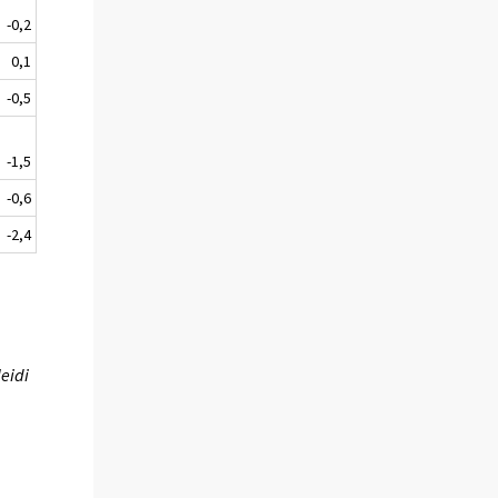
-0,2
0,1
-0,5
-1,5
-0,6
-2,4
eidi