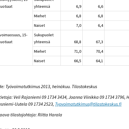
vuotiaat
yhteensä
6,9
6,6
Miehet
6,8
6,8
Naiset
7,0
6,4
voimaosuus, 15-
Sukupuolet
vuotiaat
yhteensä
68,8
67,3
Miehet
71,0
70,4
Naiset
66,5
64,1
e: Työvoimatutkimus 2013, heinäkuu. Tilastokeskus
tietoja: Veli Rajaniemi 09 1734 3434, Joanna Viinikka 09 1734 3796, H
sniemi-Uutela 09 1734 2523,
Tyovoimatutkimus@tilastokeskus.fi
aava tilastojohtaja: Riitta Harala