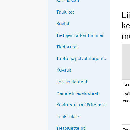
Katsaukset
n
g
Taulukot
Li
t
ke
Kuviot
o
a
mu
Tietojen tarkentuminen
n
o
Tiedotteet
t
Tuote- ja palvelutarjonta
h
e
Kuvaus
r
s
Laatuselosteet
Tun
e
Menetelmäselosteet
Työl
r
vuo
v
Käsitteet ja määritelmät
i
c
Luokitukset
e
Tietoluettelot
Työ
.