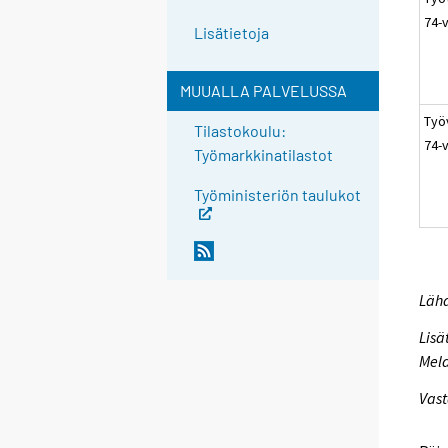
74-
Lisätietoja
MUUALLA PALVELUSSA
Työ
Tilastokoulu:
74-
Työmarkkinatilastot
Työministeriön taulukot
Lähd
Lisä
Mela
Vast