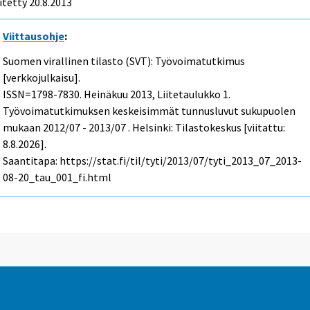
itetty 20.8.2013
Viittausohje
:
Suomen virallinen tilasto (SVT): Työvoimatutkimus
[verkkojulkaisu].
ISSN=1798-7830.
Heinäkuu
2013, Liitetaulukko 1.
Työvoimatutkimuksen keskeisimmät tunnusluvut sukupuolen
mukaan 2012/07 - 2013/07 . Helsinki: Tilastokeskus [viitattu:
8.8.2026].
Saantitapa: https://stat.fi/til/tyti/2013/07/tyti_2013_07_2013-
08-20_tau_001_fi.html