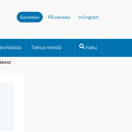
Suomeksi
På svenska
In English
nkohtaista
Tietoa meistä
Haku
sluvut