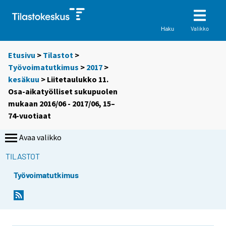
Valikko
Haku
Etusivu
>
Tilastot
>
Työvoimatutkimus
>
2017
>
kesäkuu
> Liitetaulukko 11.
Osa-aikatyölliset sukupuolen
mukaan 2016/06 - 2017/06, 15–
74-vuotiaat
Avaa valikko
TILASTOT
Työvoimatutkimus