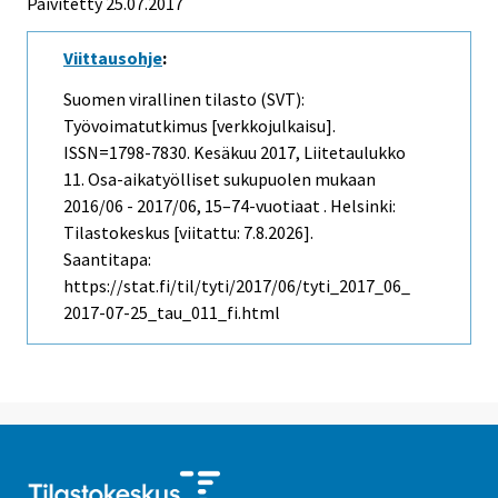
Päivitetty 25.07.2017
Viittausohje
:
Suomen virallinen tilasto (SVT):
Työvoimatutkimus [verkkojulkaisu].
ISSN=1798-7830.
Kesäkuu
2017, Liitetaulukko
11. Osa-aikatyölliset sukupuolen mukaan
2016/06 - 2017/06, 15–74-vuotiaat . Helsinki:
Tilastokeskus [viitattu: 7.8.2026].
Saantitapa:
https://stat.fi/til/tyti/2017/06/tyti_2017_06_
2017-07-25_tau_011_fi.html