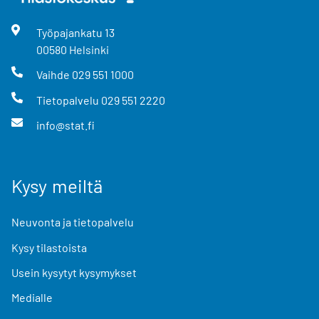
Työpajankatu
13
00580
Helsinki
Vaihde
029 551 1000
Tietopalvelu
029 551 2220
info@stat.fi
Kysy meiltä
Neuvonta ja tietopalvelu
Kysy tilastoista
Usein kysytyt kysymykset
Medialle