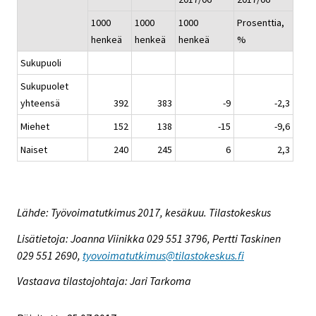
1000
1000
1000
Prosenttia,
henkeä
henkeä
henkeä
%
Sukupuoli
Sukupuolet
yhteensä
392
383
-9
-2,3
Miehet
152
138
-15
-9,6
Naiset
240
245
6
2,3
Lähde: Työvoimatutkimus 2017, kesäkuu. Tilastokeskus
Lisätietoja: Joanna Viinikka 029 551 3796, Pertti Taskinen
029 551 2690,
tyovoimatutkimus@tilastokeskus.fi
Vastaava tilastojohtaja: Jari Tarkoma