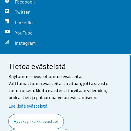
Facebook
Twitter
LinkedIn
YouTube
Instagram
Tietoa evästeistä
Yhteystiedot
Käytämme sivustollamme evästeitä.
Palaute
Välttämättömiä evästeitä tarvitaan, jotta sivusto
toimii oikein. Muita evästeitä tarvitaan videoiden,
Käyttöehdot
podcastien ja palautepalvelun esittämiseen.
Tietosuoja
Lue lisää evästeistä.
Saavutettavuus
Hyväksyn kaikki evästeet
Tietoa sivustosta