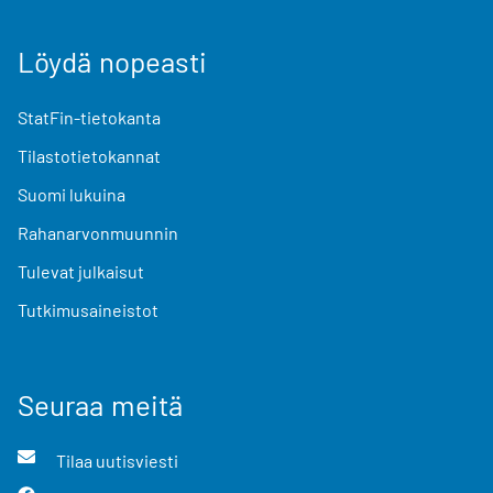
Löydä nopeasti
StatFin-tietokanta
Tilastotietokannat
Suomi lukuina
Rahanarvonmuunnin
Tulevat julkaisut
Tutkimusaineistot
Seuraa meitä
Tilaa uutisviesti