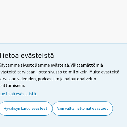
Tietoa evästeistä
Käytämme sivustollamme evästeitä. Välttämättömiä
evästeitä tarvitaan, jotta sivusto toimii oikein. Muita evästeitä
tarvitaan videoiden, podcastien ja palautepalvelun
esittämiseen.
Lue lisää evästeistä.
Hyväksyn kaikki evästeet
Vain välttämättömät evästeet