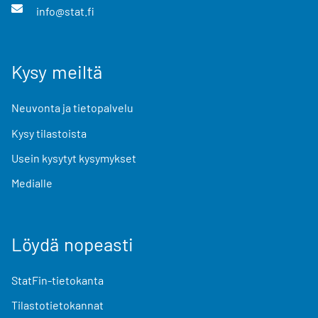
info@stat.fi
Kysy meiltä
Neuvonta ja tietopalvelu
Kysy tilastoista
Usein kysytyt kysymykset
Medialle
Löydä nopeasti
StatFin-tietokanta
Tilastotietokannat