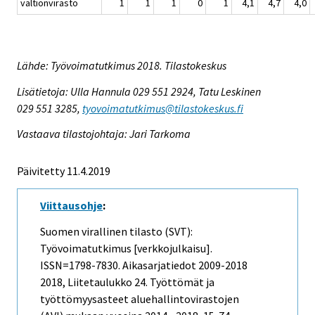
valtionvirasto
1
1
1
0
1
4,1
4,7
4,0
Lähde: Työvoimatutkimus 2018. Tilastokeskus
Lisätietoja: Ulla Hannula 029 551 2924, Tatu Leskinen
029 551 3285,
tyovoimatutkimus@tilastokeskus.fi
Vastaava tilastojohtaja: Jari Tarkoma
Päivitetty 11.4.2019
Viittausohje
:
Suomen virallinen tilasto (SVT):
Työvoimatutkimus [verkkojulkaisu].
ISSN=1798-7830.
Aikasarjatiedot 2009-2018
2018, Liitetaulukko 24. Työttömät ja
työttömyysasteet aluehallintovirastojen