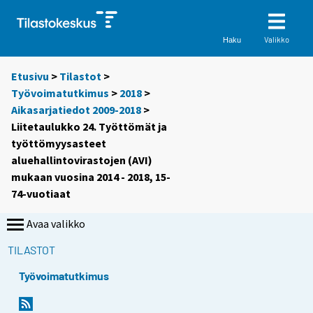
Valikko
Haku
Etusivu
>
Tilastot
>
Työvoimatutkimus
>
2018
>
Aikasarjatiedot 2009-2018
>
Liitetaulukko 24. Työttömät ja
työttömyysasteet
aluehallintovirastojen (AVI)
mukaan vuosina 2014 - 2018, 15-
74-vuotiaat
Avaa valikko
TILASTOT
Työvoimatutkimus