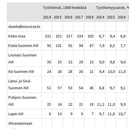
Työttömät, 1000 henkilöä
Työttömyysaste, 
2014
2015
2016
2017
2018
2014
2015
2016
Aluehallintovirasto
Koko maa
232
252
237
234
202
8,7
9,4
8,8
Etelä-Suomen AVI
92
101
92
94
87
7,9
8,5
7,7
Lounais-Suomen
AVI
30
33
32
29
23
9,0
9,8
9,6
Itä-Suomen AVI
24
26
28
26
21
9,4
10,0
11,0
Länsi- ja Sisä-
Suomen AVI
52
57
53
54
45
8,8
9,7
9,1
Pohjois-Suomen
AVI
25
24
22
21
18
11,2
11,0
9,9
Lapin AVI
8
10
9
9
7
9,7
11,8
10,7
Ahvenanmaan