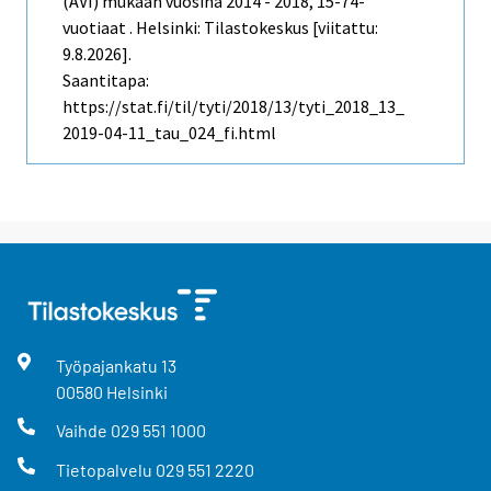
(AVI) mukaan vuosina 2014 - 2018, 15-74-
vuotiaat . Helsinki: Tilastokeskus [viitattu:
9.8.2026].
Saantitapa:
https://stat.fi/til/tyti/2018/13/tyti_2018_13_
2019-04-11_tau_024_fi.html
Työpajankatu
13
00580
Helsinki
Vaihde
029 551 1000
Tietopalvelu
029 551 2220