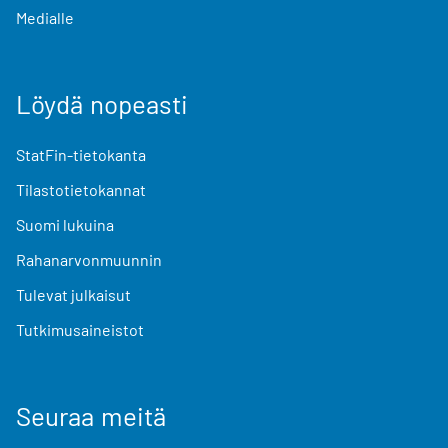
Medialle
Löydä nopeasti
StatFin-tietokanta
Tilastotietokannat
Suomi lukuina
Rahanarvonmuunnin
Tulevat julkaisut
Tutkimusaineistot
Seuraa meitä