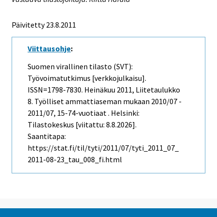
Päivitetty 23.8.2011
Viittausohje
:
Suomen virallinen tilasto (SVT):
Työvoimatutkimus [verkkojulkaisu].
ISSN=1798-7830.
Heinäkuu
2011, Liitetaulukko
8. Työlliset ammattiaseman mukaan 2010/07 -
2011/07, 15-74-vuotiaat . Helsinki:
Tilastokeskus [viitattu: 8.8.2026].
Saantitapa:
https://stat.fi/til/tyti/2011/07/tyti_2011_07_
2011-08-23_tau_008_fi.html