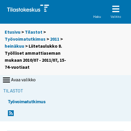
Valikko
Haku
Etusivu
>
Tilastot
>
Työvoimatutkimus
>
2011
>
heinäkuu
> Liitetaulukko 8.
Työlliset ammattiaseman
mukaan 2010/07 - 2011/07, 15-
74-vuotiaat
Avaa valikko
TILASTOT
Työvoimatutkimus