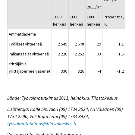
2011/07
1000
1000
1000
Prosenttia,
henkeä
henkeä
henkeä
%
Ammattiasema
Työlliset yhteensä
2 549
2 578
29
1,1
Palkansaajat yhteensä
2 220
2 252
33
1,5
Yrittäjät ja
yrittäjäperheenjäsenet
330
326
-4
-1,2
Lähde: Työvoimatutkimus 2011, heinäkuu. Tilastokeskus
Lisätietoja: Kalle Sinivuori (09) 1734 3524, Ari Väisänen (09)
1734 2290, Veli Rajaniemi (09) 1734 3434,
tyovoimatutkimus@tilastokeskus.fi
Vastaava tilastojohtaja: Riitta Harala