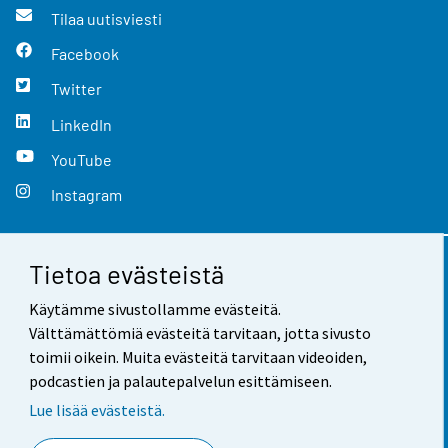
Tilaa uutisviesti
Facebook
Twitter
LinkedIn
YouTube
Instagram
Tietoa evästeistä
Yhteystiedot
Käytämme sivustollamme evästeitä.
Palaute
Välttämättömiä evästeitä tarvitaan, jotta sivusto
toimii oikein. Muita evästeitä tarvitaan videoiden,
Käyttöehdot
podcastien ja palautepalvelun esittämiseen.
Tietosuoja
Lue lisää evästeistä.
Saavutettavuus