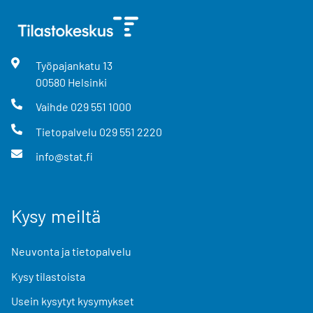
Työpajankatu
13
00580
Helsinki
Vaihde
029 551 1000
Tietopalvelu
029 551 2220
info@stat.fi
Kysy meiltä
Neuvonta ja tietopalvelu
Kysy tilastoista
Usein kysytyt kysymykset