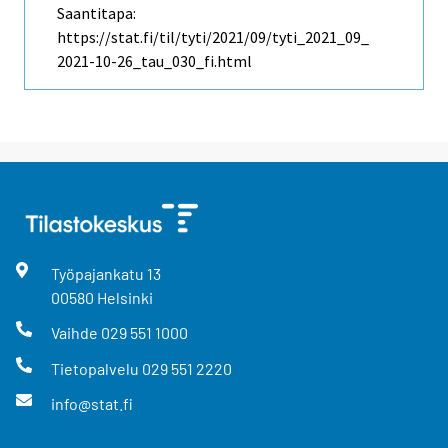
Saantitapa:
https://stat.fi/til/tyti/2021/09/tyti_2021_09_
2021-10-26_tau_030_fi.html
Työpajankatu
13
00580
Helsinki
Vaihde
029 551 1000
Tietopalvelu
029 551 2220
info@stat.fi