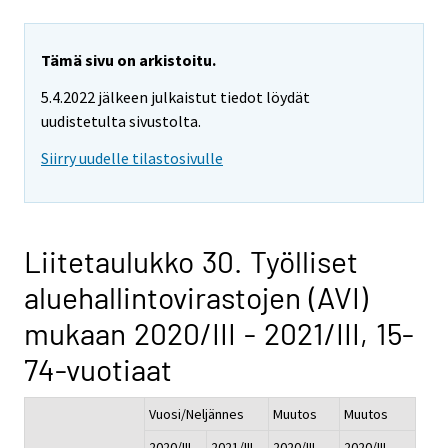
Tämä sivu on arkistoitu.
5.4.2022 jälkeen julkaistut tiedot löydät
uudistetulta sivustolta.
Siirry uudelle tilastosivulle
Liitetaulukko 30. Työlliset
aluehallintovirastojen (AVI)
mukaan 2020/III - 2021/III, 15-
74-vuotiaat
Vuosi/Neljännes
Muutos
Muutos
2020/III
2021/III
2020/III -
2020/III -