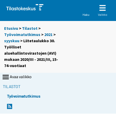
Valikko
Haku
Etusivu
>
Tilastot
>
Työvoimatutkimus
>
2021
>
syyskuu
> Liitetaulukko 30.
Työlliset
aluehallintovirastojen (AVI)
mukaan 2020/III - 2021/III, 15-
74-vuotiaat
Avaa valikko
TILASTOT
Työvoimatutkimus