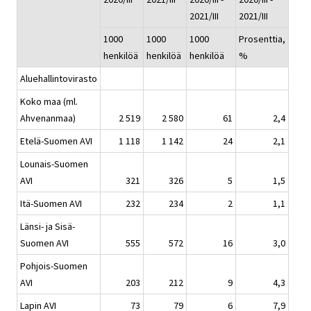
2021/III
2021/III
1000
1000
1000
Prosenttia,
henkilöä
henkilöä
henkilöä
%
Aluehallintovirasto
Koko maa (ml.
Ahvenanmaa)
2 519
2 580
61
2,4
Etelä-Suomen AVI
1 118
1 142
24
2,1
Lounais-Suomen
AVI
321
326
5
1,5
Itä-Suomen AVI
232
234
2
1,1
Länsi- ja Sisä-
Suomen AVI
555
572
16
3,0
Pohjois-Suomen
AVI
203
212
9
4,3
Lapin AVI
73
79
6
7,9