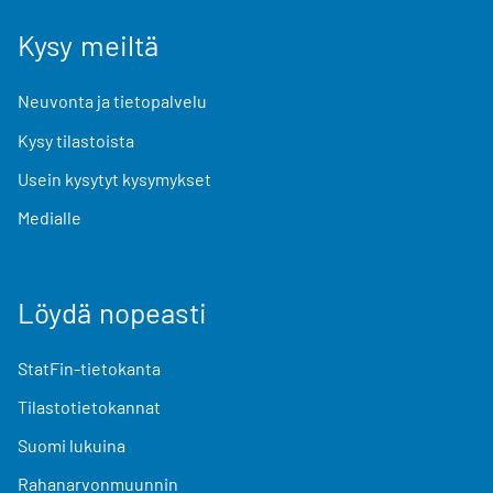
Kysy meiltä
Neuvonta ja tietopalvelu
Kysy tilastoista
Usein kysytyt kysymykset
Medialle
Löydä nopeasti
StatFin-tietokanta
Tilastotietokannat
Suomi lukuina
Rahanarvonmuunnin