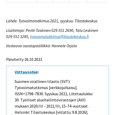
Lähde: Työvoimatutkimus 2021, syyskuu. Tilastokeskus
Lisätietoja: Pertti Taskinen 029 551 2690, Tatu Leskinen
029 551 3285,
tyovoimatutkimus@tilastokeskus.fi
Vastaava osastopäällikkö: Hannele Orjala
Päivitetty 26.10.2021
Viittausohje
:
Suomen virallinen tilasto (SVT):
Työvoimatutkimus [verkkojulkaisu].
ISSN=1798-7830.
Syyskuu
2021, Liitetaulukko
30. Työlliset aluehallintovirastojen (AVI)
mukaan 2020/III - 2021/III, 15-74-vuotiaat .
Helsinki: Tilastokeskus [viitattu: 9.8.2026].