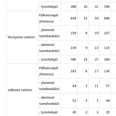
- työntekijät
490
20
31
396
Palkansaajat
844
33
50
646
yhteensä
- ylemmät
239
6
10
167
toimihenkilöt
Yksityinen sektori
- alemmat
159
9
13
118
toimihenkilöt
- työntekijät
445
18
27
360
Palkansaajat
182
8
17
138
yhteensä
- ylemmät
84
3
11
57
toimihenkilöt
Julkinen sektori
- alemmat
52
3
3
44
toimihenkilöt
- työntekijät
45
2
3
35