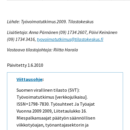
Lähde: Työvoimatutkimus 2009. Tilastokeskus
Lisätietoja: Anna Pärnänen (09) 1734 2607, Päivi Keinänen
(09) 1734 3416,
tyovoimatutkimus@tilastokeskus.fi
Vastaava tilastojohtaja: Riitta Harala
Päivitetty 1.6.2010
Viittausohje
:
Suomen virallinen tilasto (SVT):
Työvoimatutkimus [verkkojulkaisu].
ISSN=1798-7830.
Työsuhteet Ja Työajat
Vuonna 2009
2009, Liitetaulukko 16.
Miespalkansaajat päätyön säännöllisen
viikkotyöajan, työnantajasektorin ja