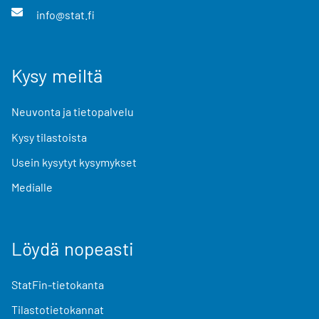
info@stat.fi
Kysy meiltä
Neuvonta ja tietopalvelu
Kysy tilastoista
Usein kysytyt kysymykset
Medialle
Löydä nopeasti
StatFin-tietokanta
Tilastotietokannat