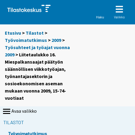
Valikko
Haku
Etusivu
>
Tilastot
>
Työvoimatutkimus
>
2009
>
Työsuhteet ja työajat vuonna
2009
> Liitetaulukko 16.
Miespalkansaajat päätyön
säännöllisen viikkotyöajan,
työnantajasektorin ja
sosioekonomisen aseman
mukaan vuonna 2009, 15-74-
vuotiaat
Avaa valikko
TILASTOT
Työvoimatutkimus