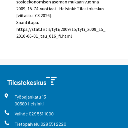
sosioekonomisen aseman mukaan vuonna
2009, 15-74-vuotiaat . Helsinki: Tilastokeskus
[viitattu: 7.8.2026].
Saantitapa:
https://stat.fi/til/tyti/2009/15/tyti_2009_15_
2010-06-01_tau_016_fi.html
Työpajankatu
13
00580
Helsinki
Vaihde
029 551 1000
Tietopalvelu
029 551 2220