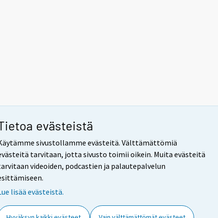
Tietoa evästeistä
Käytämme sivustollamme evästeitä. Välttämättömiä
evästeitä tarvitaan, jotta sivusto toimii oikein. Muita evästeitä
tarvitaan videoiden, podcastien ja palautepalvelun
esittämiseen.
Lue lisää evästeistä.
Hyväksyn kaikki evästeet
Vain välttämättömät evästeet