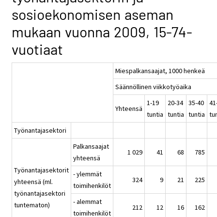
sosioekonomisen aseman
mukaan vuonna 2009, 15-74-
vuotiaat
Miespalkansaajat, 1000 henkeä
Säännöllinen viikkotyöaika
1-19
20-34
35-40
41
Yhteensä
tuntia
tuntia
tuntia
tu
Työnantajasektori
Palkansaajat
1 029
41
68
785
yhteensä
Työnantajasektorit
- ylemmät
324
9
21
225
yhteensä (ml.
toimihenkilöt
työnantajasektori
- alemmat
tuntematon)
212
12
16
162
toimihenkilöt