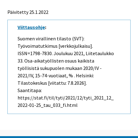
Päivitetty 25.1.2022
Viittausohje
:
Suomen virallinen tilasto (SVT):
Työvoimatutkimus [verkkojulkaisu].
ISSN=1798-7830.
Joulukuu
2021, Liitetaulukko
33. Osa-aikatyöllisten osuus kaikista
työllisistä sukupuolen mukaan 2020/IV -
2021/IV, 15-74-vuotiaat, % . Helsinki:
Tilastokeskus [viitattu: 7.8.2026].
Saantitapa:
https://stat.fi/til/tyti/2021/12/tyti_2021_12_
2022-01-25_tau_033_fi.html