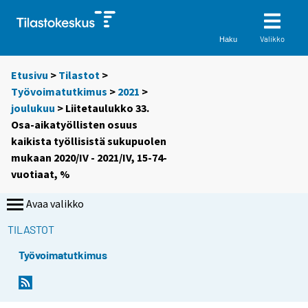
Valikko
Haku
Etusivu
>
Tilastot
>
Työvoimatutkimus
>
2021
>
joulukuu
> Liitetaulukko 33.
Osa-aikatyöllisten osuus
kaikista työllisistä sukupuolen
mukaan 2020/IV - 2021/IV, 15-74-
vuotiaat, %
Avaa valikko
TILASTOT
Työvoimatutkimus