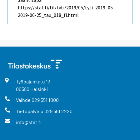
Saantitapa:
https://stat.fi/til/tyti/2019/05/tyti_2019_05_
2019-06-25_tau_018_fi.html
Työpajankatu
13
00580
Helsinki
Vaihde
029 551 1000
Tietopalvelu
029 551 2220
info@stat.fi