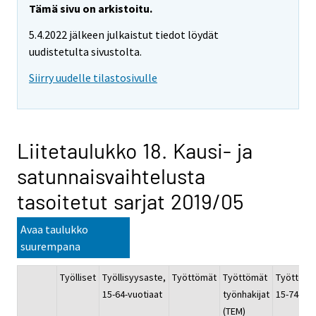
Tämä sivu on arkistoitu.
5.4.2022 jälkeen julkaistut tiedot löydät
uudistetulta sivustolta.
Siirry uudelle tilastosivulle
Liitetaulukko 18. Kausi- ja
satunnaisvaihtelusta
tasoitetut sarjat 2019/05
Avaa taulukko
suurempana
Työlliset
Työllisyysaste,
Työttömät
Työttömät
Työttömy
15-64-vuotiaat
työnhakijat
15-74-vuo
(TEM)