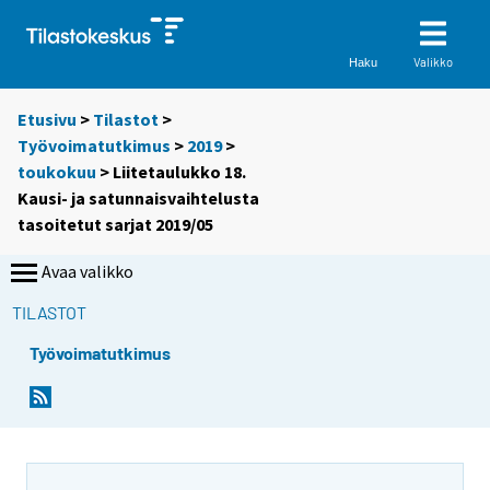
Valikko
Haku
Etusivu
>
Tilastot
>
Työvoimatutkimus
>
2019
>
toukokuu
> Liitetaulukko 18.
Kausi- ja satunnaisvaihtelusta
tasoitetut sarjat 2019/05
Avaa valikko
TILASTOT
Työvoimatutkimus