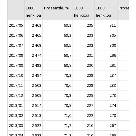
1000
Prosenttia, %
1000
1000
Prosentt
henkilöä
henkilöä
henkilöä
2017/05
2 463
69,3
235
311
2017/06
2 465
69,3
233
305
2017/07
2 468
69,5
232
300
2017/08
2 474
69,7
231
296
2017/09
2 483
69,9
230
291
2017/10
2 494
70,3
228
287
2017/11
2 503
70,6
228
283
2017/12
2 509
70,8
229
278
2018/01
2 514
70,9
227
274
2018/02
2 518
71,0
222
270
2018/03
2 522
71,2
216
267
2018/04
2 528
71,3
210
265