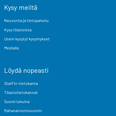
Kysy meiltä
Neuvonta ja tietopalvelu
Kysy tilastoista
Usein kysytyt kysymykset
Medialle
Löydä nopeasti
StatFin-tietokanta
Tilastotietokannat
Suomi lukuina
Rahanarvonmuunnin