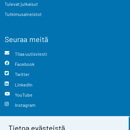
Tulevat julkaisut
Tutkimusaineistot
Seuraa meitä
Tilaa uutisviesti
Facebook
Twitter
LinkedIn
YouTube
Instagram
Tietoa evästeistä
Yhteystiedot