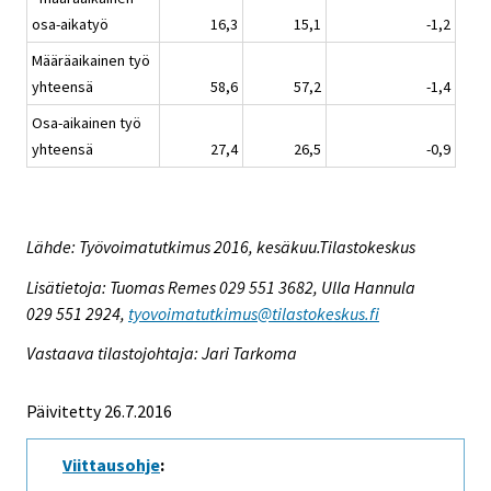
osa-aikatyö
16,3
15,1
-1,2
Määräaikainen työ
yhteensä
58,6
57,2
-1,4
Osa-aikainen työ
yhteensä
27,4
26,5
-0,9
Lähde: Työvoimatutkimus 2016, kesäkuu.Tilastokeskus
Lisätietoja: Tuomas Remes 029 551 3682, Ulla Hannula
029 551 2924,
tyovoimatutkimus@tilastokeskus.fi
Vastaava tilastojohtaja: Jari Tarkoma
Päivitetty 26.7.2016
Viittausohje
: