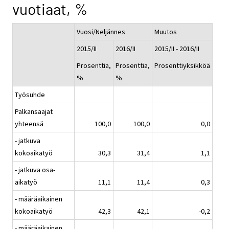
vuotiaat, %
Vuosi/Neljännes
Muutos
2015/II
2016/II
2015/II - 2016/II
Prosenttia,
Prosenttia,
Prosenttiyksikköä
%
%
Työsuhde
Palkansaajat
yhteensä
100,0
100,0
0,0
- jatkuva
kokoaikatyö
30,3
31,4
1,1
- jatkuva osa-
aikatyö
11,1
11,4
0,3
- määräaikainen
kokoaikatyö
42,3
42,1
-0,2
- määräaikainen