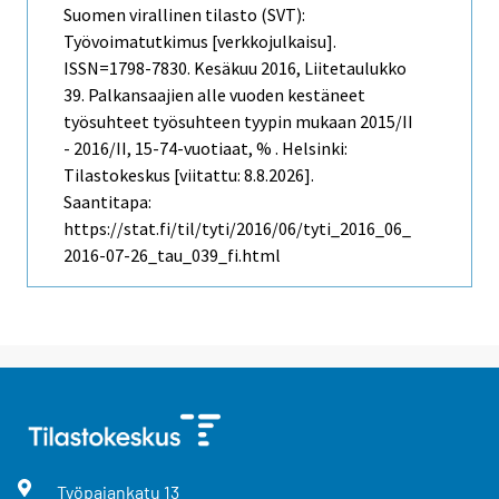
Suomen virallinen tilasto (SVT):
Työvoimatutkimus [verkkojulkaisu].
ISSN=1798-7830.
Kesäkuu
2016, Liitetaulukko
39. Palkansaajien alle vuoden kestäneet
työsuhteet työsuhteen tyypin mukaan 2015/II
- 2016/II, 15-74-vuotiaat, % . Helsinki:
Tilastokeskus [viitattu: 8.8.2026].
Saantitapa:
https://stat.fi/til/tyti/2016/06/tyti_2016_06_
2016-07-26_tau_039_fi.html
Työpajankatu
13