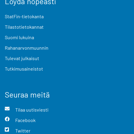
Löydä nopeasti
StatFin-tietokanta
Tilastotietokannat
Suomi lukuina
Rahanarvonmuunnin
Tulevat julkaisut
Tutkimusaineistot
Seuraa meitä
Tilaa uutisviesti
Facebook
Twitter