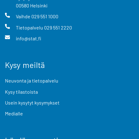
00580
Helsinki
Vaihde
029 551 1000
Tietopalvelu
029 551 2220
info@stat.fi
Kysy meiltä
Neuvonta ja tietopalvelu
Kysy tilastoista
Usein kysytyt kysymykset
Medialle