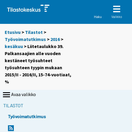
Valikko
Haku
Etusivu
>
Tilastot
>
Työvoimatutkimus
>
2016
>
kesäkuu
> Liitetaulukko 39.
Palkansaajien alle vuoden
kestäneet työsuhteet
työsuhteen tyypin mukaan
2015/II - 2016/II, 15-74-vuotiaat,
%
Avaa valikko
TILASTOT
Työvoimatutkimus