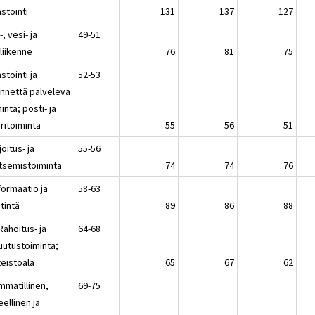
stointi
131
137
127
, vesi- ja
49-51
liikenne
76
81
75
stointi ja
52-53
ennettä palveleva
inta; posti- ja
iritoiminta
55
56
51
joitus- ja
55-56
itsemistoiminta
74
74
76
formaatio ja
58-63
tintä
89
86
88
Rahoitus- ja
64-68
uutustoiminta;
teistöala
65
67
62
mmatillinen,
69-75
eellinen ja