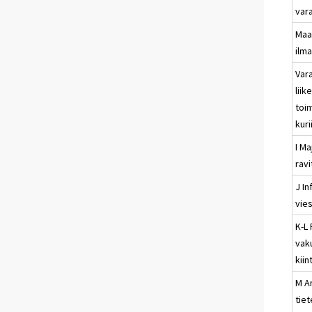
vara
Maa-
ilma
Vara
liik
toim
kuri
I Ma
rav
J In
vies
K-L 
vak
kiin
M A
tiet