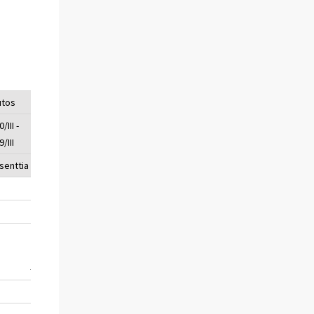
utos
/III -
/III
senttia (%)
0,6
-2,5
0,7