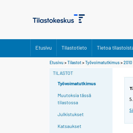
Etusivu
Tilastotieto
Tietoa tilastoist
Y
Etusivu
>
Tilastot
>
Työvoimatutkimus
>
2010
o
TILASTOT
u
a
Työvoimatutkimus
r
T
e
Muutoksia tässä
5
m
tilastossa
o
S
Julkistukset
v
i
Katsaukset
n