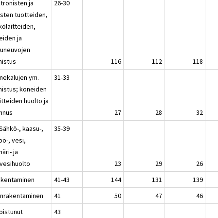
tronisten ja
26-30
isten tuotteiden,
kölaitteiden,
eiden ja
kuneuvojen
mistus
116
112
118
nekalujen ym.
31-33
mistus; koneiden
aitteiden huolto ja
nnus
27
28
32
Sähkö-, kaasu-,
35-39
ö-, vesi,
äri- ja
evesihuolto
23
29
26
akentaminen
41-43
144
131
139
onrakentaminen
41
50
47
46
oistunut
43