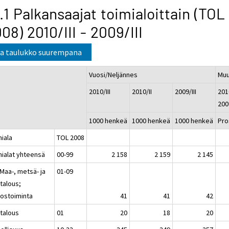
.1 Palkansaajat toimialoittain (TOL
08) 2010/III - 2009/III
a taulukko suurempana
Vuosi/Neljännes
Mu
2010/III
2010/II
2009/III
2010
2009
1000 henkeä
1000 henkeä
1000 henkeä
Pro
miala
TOL 2008
mialat yhteensä
00-99
2 158
2 159
2 145
Maa-, metsä- ja
01-09
talous;
vostoiminta
41
41
42
talous
01
20
18
20