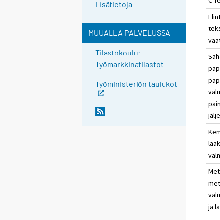
C Te
Lisätietoja
Elin
teks
MUUALLA PALVELUSSA
vaa
Tilastokoulu:
Sah
Työmarkkinatilastot
pap
pap
Työministeriön taulukot
val
pai
jäl
Kem
lää
val
Meta
met
valm
ja l