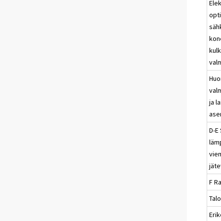
Elek
opt
säh
kon
kul
val
Huo
val
ja l
ase
D-E 
lämp
viem
jät
F R
Tal
Erik