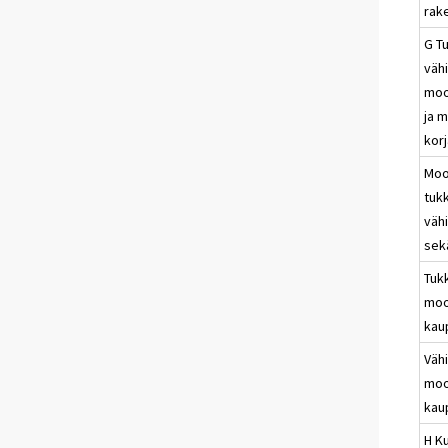
rak
G Tu
väh
moo
ja 
kor
Moo
tukk
väh
sek
Tuk
moo
kau
Vähi
moo
kau
H Ku