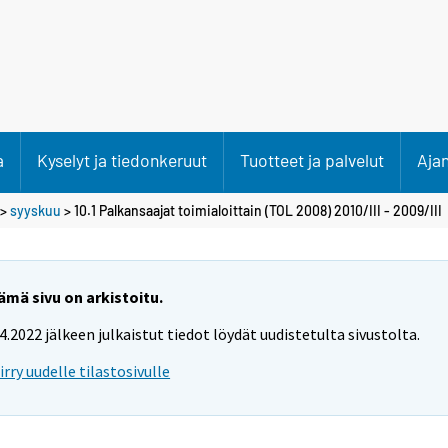
a
Kyselyt ja tiedonkeruut
Tuotteet ja palvelut
Aja
>
syyskuu
> 10.1 Palkansaajat toimialoittain (TOL 2008) 2010/III - 2009/III
ämä sivu on arkistoitu.
.4.2022 jälkeen julkaistut tiedot löydät uudistetulta sivustolta.
iirry uudelle tilastosivulle