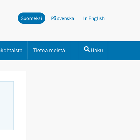
Suomeksi
På svenska
In English
nkohtaista
Tietoa meistä
Haku