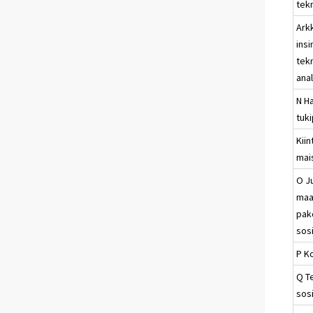
tek
Arkk
insi
tek
anal
N Ha
tuk
Kiin
mai
O Ju
maa
pak
sos
P K
Q T
sosi