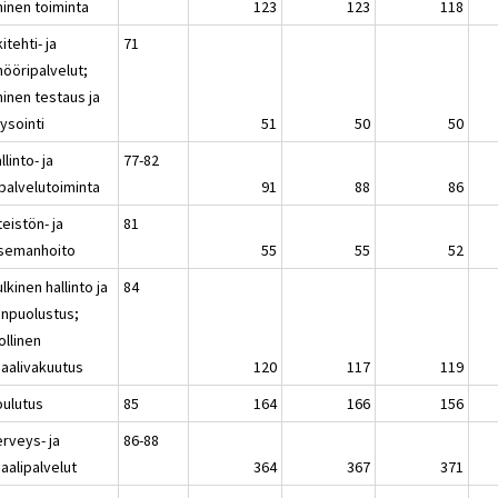
ninen toiminta
123
123
118
itehti- ja
71
nööripalvelut;
ninen testaus ja
ysointi
51
50
50
llinto- ja
77-82
ipalvelutoiminta
91
88
86
teistön- ja
81
semanhoito
55
55
52
lkinen hallinto ja
84
npuolustus;
ollinen
iaalivakuutus
120
117
119
oulutus
85
164
166
156
erveys- ja
86-88
aalipalvelut
364
367
371