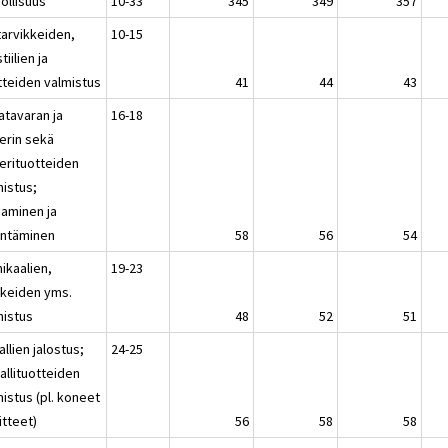
ollisuus
10-33
345
349
357
tarvikkeiden,
10-15
tiilien ja
tteiden valmistus
41
44
43
atavaran ja
16-18
erin sekä
erituotteiden
mistus;
naminen ja
jentäminen
58
56
54
ikaalien,
19-23
kkeiden yms.
mistus
48
52
51
llien jalostus;
24-25
allituotteiden
istus (pl. koneet
aitteet)
56
58
58