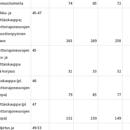
ennustoiminta
74
65
72
kku- ja
45-47
ittäiskauppa;
ttoriajoneuvojen
moottoripyörien
jaus
263
269
258
ttoriajoneuvojen
45
u- ja
ittäiskauppa
ä korjaus
31
33
32
kukauppa (pl.
46
ttoriajoneuvojen
ppa)
79
85
77
ttäiskauppa (pl.
47
ttoriajoneuvojen
ppa)
152
150
149
ljetus ja
49-53