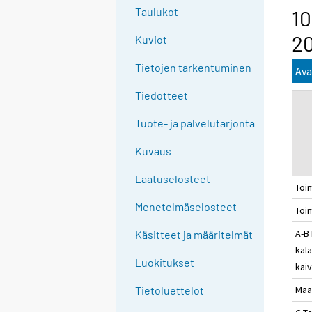
g
Taulukot
10
t
20
Kuviot
o
a
Tietojen tarkentuminen
Ava
n
o
Tiedotteet
t
Tuote- ja palvelutarjonta
h
e
Kuvaus
r
s
Laatuselosteet
Toi
e
Menetelmäselosteet
Toi
r
v
A-B 
Käsitteet ja määritelmät
i
kala
c
Luokitukset
kai
e
Maa
Tietoluettelot
.