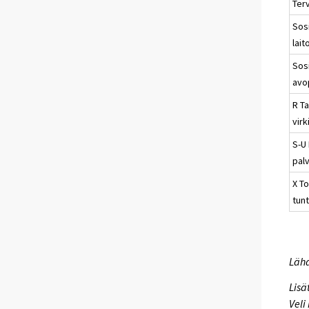
Ter
Sosi
lait
Sosi
avo
R Ta
virk
S-U
pal
X To
tun
Lähd
Lisä
Veli