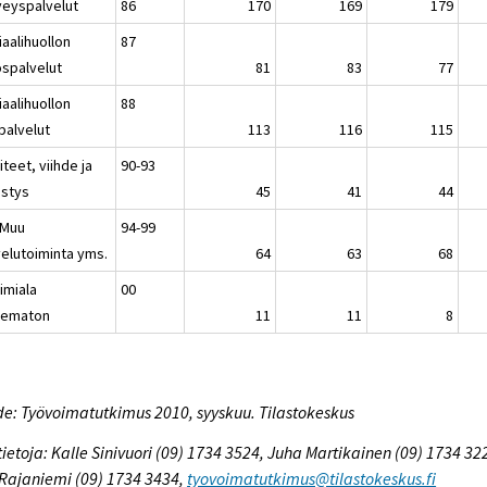
veyspalvelut
86
170
169
179
aalihuollon
87
ospalvelut
81
83
77
aalihuollon
88
palvelut
113
116
115
iteet, viihde ja
90-93
istys
45
41
44
 Muu
94-99
velutoiminta yms.
64
63
68
imiala
00
tematon
11
11
8
e: Työvoimatutkimus 2010, syyskuu. Tilastokeskus
tietoja: Kalle Sinivuori (09) 1734 3524, Juha Martikainen (09) 1734 32
 Rajaniemi (09) 1734 3434,
tyovoimatutkimus@tilastokeskus.fi