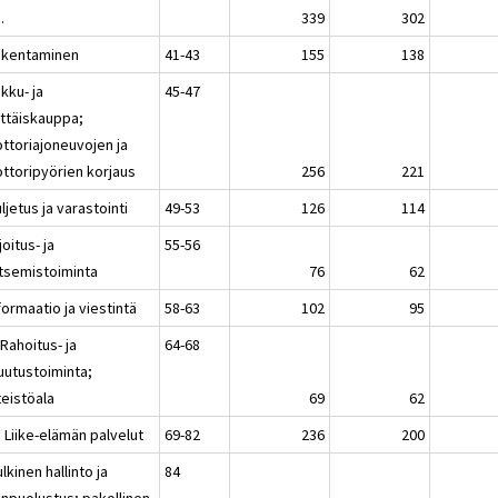
.
339
302
akentaminen
41-43
155
138
kku- ja
45-47
ittäiskauppa;
ttoriajoneuvojen ja
ttoripyörien korjaus
256
221
ljetus ja varastointi
49-53
126
114
joitus- ja
55-56
itsemistoiminta
76
62
formaatio ja viestintä
58-63
102
95
 Rahoitus- ja
64-68
uutustoiminta;
teistöala
69
62
 Liike-elämän palvelut
69-82
236
200
lkinen hallinto ja
84
npuolustus; pakollinen