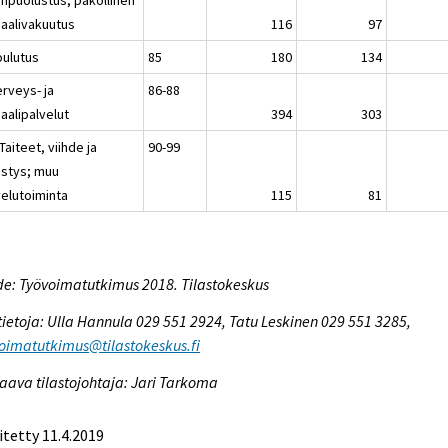
iaalivakuutus
116
97
oulutus
85
180
134
erveys- ja
86-88
aalipalvelut
394
303
Taiteet, viihde ja
90-99
istys; muu
velutoiminta
115
81
e: Työvoimatutkimus 2018. Tilastokeskus
tietoja: Ulla Hannula 029 551 2924, Tatu Leskinen 029 551 3285,
oimatutkimus@tilastokeskus.fi
aava tilastojohtaja: Jari Tarkoma
itetty 11.4.2019