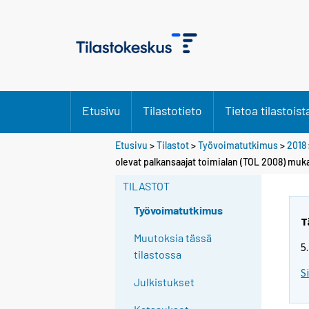
Etusivu
Tilastotieto
Tietoa tilastoist
Etusivu
>
Tilastot
>
Työvoimatutkimus
>
2018
Y
olevat palkansaajat toimialan (TOL 2008) muk
o
TILASTOT
u
a
Työvoimatutkimus
r
T
e
Muutoksia tässä
5
m
tilastossa
o
S
Julkistukset
v
i