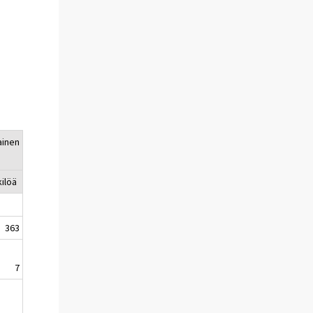
ainen
ilöä
363
7