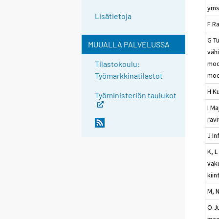
yms
Lisätietoja
F R
G Tu
MUUALLA PALVELUSSA
väh
moo
Tilastokoulu:
moo
Työmarkkinatilastot
H Ku
Työministeriön taulukot
I Ma
rav
J In
K, L
vak
kiin
M, N
O Ju
maa