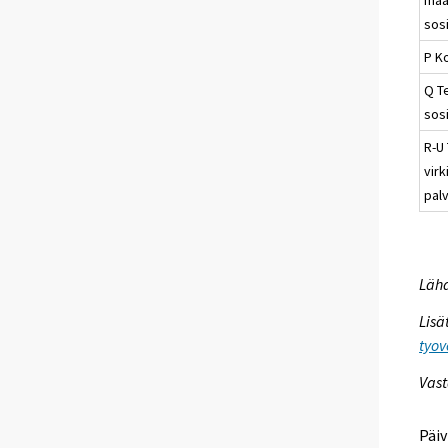
sos
P K
Q T
sosi
R-U 
virk
pal
Lähd
Lisä
tyov
Vast
Päiv