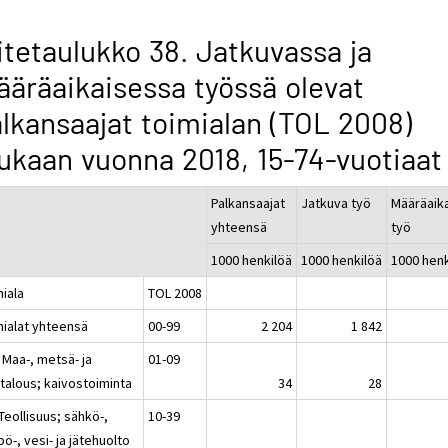
itetaulukko 38. Jatkuvassa ja
äräaikaisessa työssä olevat
lkansaajat toimialan (TOL 2008)
kaan vuonna 2018, 15-74-vuotiaat
Palkansaajat
Jatkuva työ
Määräaik
yhteensä
työ
1000 henkilöä
1000 henkilöä
1000 henk
miala
TOL 2008
mialat yhteensä
00-99
2 204
1 842
 Maa-, metsä- ja
01-09
atalous; kaivostoiminta
34
28
Teollisuus; sähkö-,
10-39
ö-, vesi- ja jätehuolto