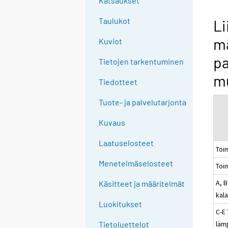
Katsaukset
n
g
Taulukot
Li
t
mä
Kuviot
o
a
pa
Tietojen tarkentuminen
n
mu
o
Tiedotteet
t
Tuote- ja palvelutarjonta
h
e
Kuvaus
r
s
Laatuselosteet
Toi
e
Menetelmäselosteet
Toi
r
v
A, B
Käsitteet ja määritelmät
i
kal
c
Luokitukset
C-E 
e
lämp
Tietoluettelot
.