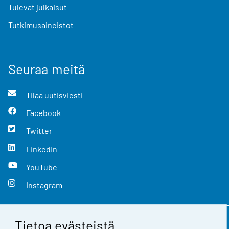
Tulevat julkaisut
Tutkimusaineistot
Seuraa meitä
Tilaa uutisviesti
Facebook
Twitter
LinkedIn
YouTube
Instagram
Tietoa evästeistä
Yhteystiedot