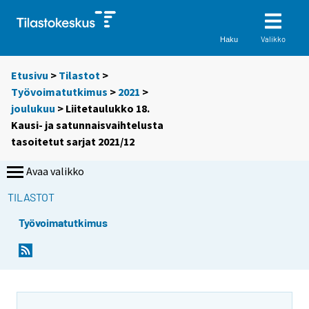
Valikko
Haku
Etusivu
>
Tilastot
>
Työvoimatutkimus
>
2021
>
joulukuu
> Liitetaulukko 18.
Kausi- ja satunnaisvaihtelusta
tasoitetut sarjat 2021/12
Avaa valikko
TILASTOT
Työvoimatutkimus