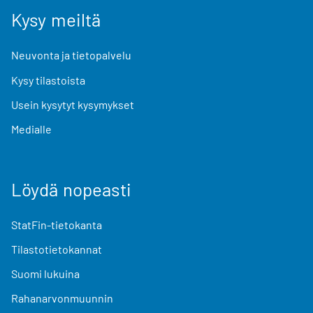
Kysy meiltä
Neuvonta ja tietopalvelu
Kysy tilastoista
Usein kysytyt kysymykset
Medialle
Löydä nopeasti
StatFin-tietokanta
Tilastotietokannat
Suomi lukuina
Rahanarvonmuunnin