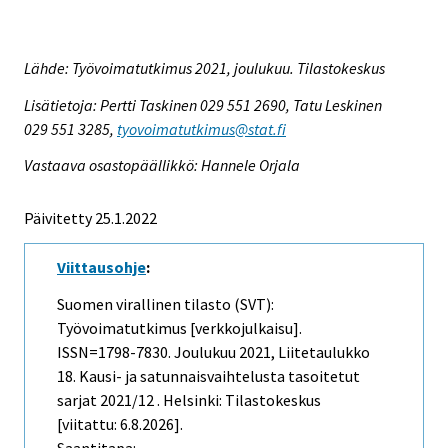
Lähde: Työvoimatutkimus 2021, joulukuu. Tilastokeskus
Lisätietoja: Pertti Taskinen 029 551 2690, Tatu Leskinen
029 551 3285,
tyovoimatutkimus@stat.fi
Vastaava osastopäällikkö: Hannele Orjala
Päivitetty 25.1.2022
Viittausohje
:
Suomen virallinen tilasto (SVT):
Työvoimatutkimus [verkkojulkaisu].
ISSN=1798-7830.
Joulukuu
2021, Liitetaulukko
18. Kausi- ja satunnaisvaihtelusta tasoitetut
sarjat 2021/12 . Helsinki: Tilastokeskus
[viitattu: 6.8.2026].