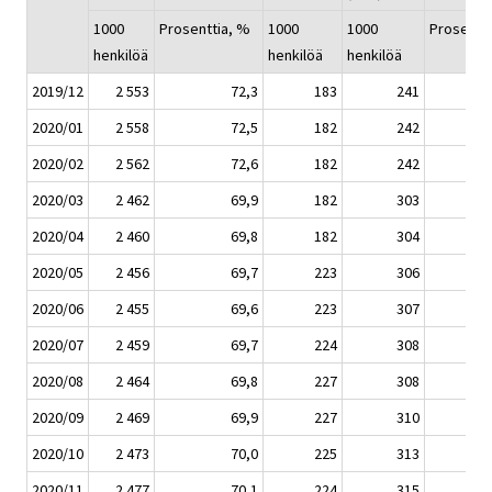
1000
Prosenttia, %
1000
1000
Prosentt
henkilöä
henkilöä
henkilöä
2019/12
2 553
72,3
183
241
2020/01
2 558
72,5
182
242
2020/02
2 562
72,6
182
242
2020/03
2 462
69,9
182
303
2020/04
2 460
69,8
182
304
2020/05
2 456
69,7
223
306
2020/06
2 455
69,6
223
307
2020/07
2 459
69,7
224
308
2020/08
2 464
69,8
227
308
2020/09
2 469
69,9
227
310
2020/10
2 473
70,0
225
313
2020/11
2 477
70,1
224
315