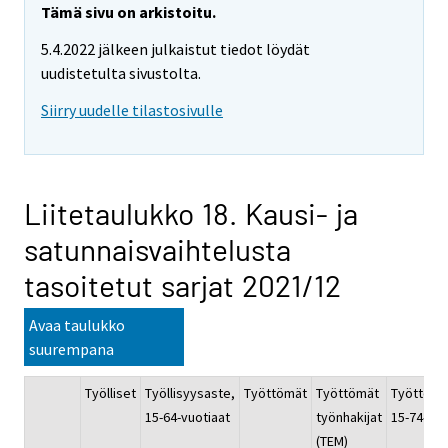
Tämä sivu on arkistoitu.
5.4.2022 jälkeen julkaistut tiedot löydät
uudistetulta sivustolta.
Siirry uudelle tilastosivulle
Liitetaulukko 18. Kausi- ja
satunnaisvaihtelusta
tasoitetut sarjat 2021/12
Avaa taulukko
suurempana
Työlliset
Työllisyysaste,
Työttömät
Työttömät
Työttömy
15-64-vuotiaat
työnhakijat
15-74-vuo
(TEM)