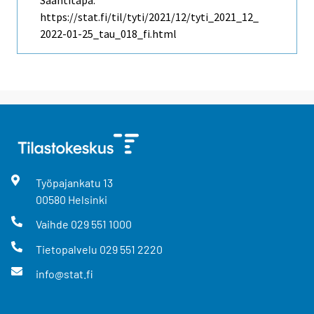
Saantitapa:
https://stat.fi/til/tyti/2021/12/tyti_2021_12_
2022-01-25_tau_018_fi.html
Työpajankatu
13
00580
Helsinki
Vaihde
029 551 1000
Tietopalvelu
029 551 2220
info@stat.fi