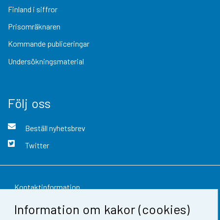
Finland i siffror
Prisomräknaren
Kommande publiceringar
Undersökningsmaterial
Följ oss
Beställ nyhetsbrev
Twitter
Kontaktinformation
Information om kakor (cookies)
Respons