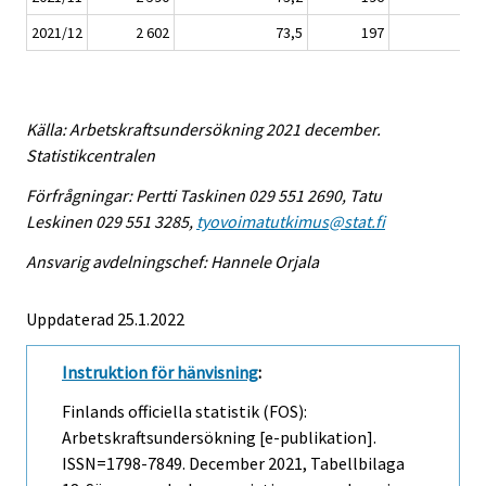
2021/12
2 602
73,5
197
26
Källa: Arbetskraftsundersökning 2021 december.
Statistikcentralen
Förfrågningar: Pertti Taskinen 029 551 2690, Tatu
Leskinen 029 551 3285,
tyovoimatutkimus@stat.fi
Ansvarig avdelningschef: Hannele Orjala
Uppdaterad 25.1.2022
Instruktion för hänvisning
:
Finlands officiella statistik (FOS):
Arbetskraftsundersökning [e-publikation].
ISSN=1798-7849.
December
2021, Tabellbilaga