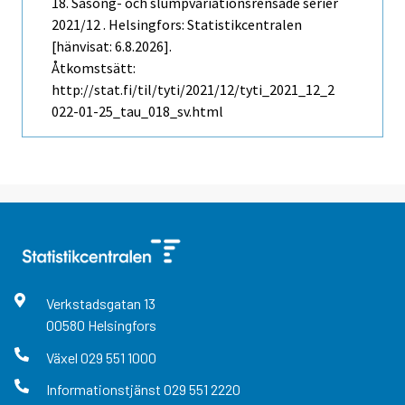
18. Säsong- och slumpvariationsrensade serier
2021/12 . Helsingfors: Statistikcentralen
[hänvisat: 6.8.2026].
Åtkomstsätt:
http://stat.fi/til/tyti/2021/12/tyti_2021_12_2
022-01-25_tau_018_sv.html
Verkstadsgatan
13
00580
Helsingfors
Växel
029 551 1000
Informationstjänst
029 551 2220