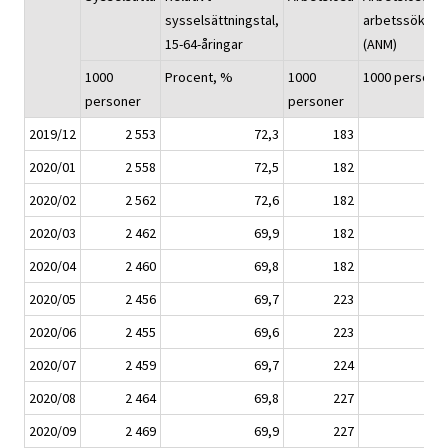
sysselsättningstal,
arbetssökand
15-64-åringar
(ANM)
1000
Procent, %
1000
1000 persone
personer
personer
2019/12
2 553
72,3
183
24
2020/01
2 558
72,5
182
24
2020/02
2 562
72,6
182
24
2020/03
2 462
69,9
182
30
2020/04
2 460
69,8
182
30
2020/05
2 456
69,7
223
30
2020/06
2 455
69,6
223
30
2020/07
2 459
69,7
224
30
2020/08
2 464
69,8
227
30
2020/09
2 469
69,9
227
31