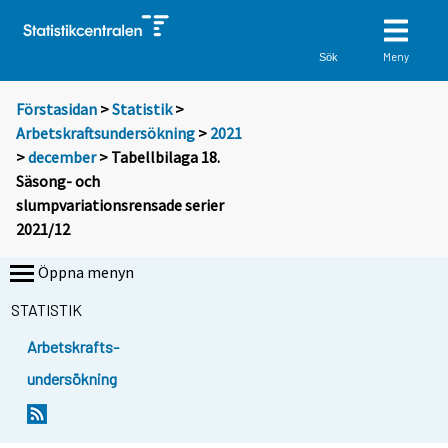
Meny
Sök
Förstasidan
>
Statistik
>
Arbetskraftsundersökning
>
2021
>
december
> Tabellbilaga 18.
Säsong- och
slumpvariationsrensade serier
2021/12
Öppna menyn
STATISTIK
Arbetskrafts-
undersökning