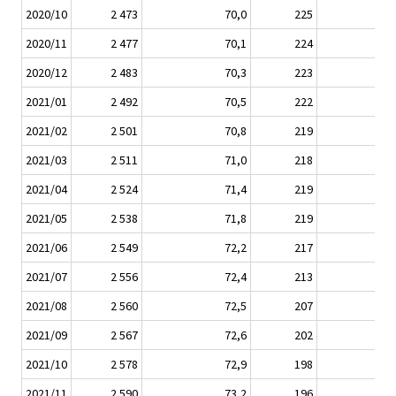
2020/10
2 473
70,0
225
31
2020/11
2 477
70,1
224
31
2020/12
2 483
70,3
223
31
2021/01
2 492
70,5
222
31
2021/02
2 501
70,8
219
31
2021/03
2 511
71,0
218
31
2021/04
2 524
71,4
219
31
2021/05
2 538
71,8
219
30
2021/06
2 549
72,2
217
30
2021/07
2 556
72,4
213
29
2021/08
2 560
72,5
207
29
2021/09
2 567
72,6
202
28
2021/10
2 578
72,9
198
27
2021/11
2 590
73,2
196
27