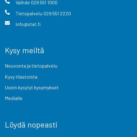
Vaihde
029 551 1000
Tietopalvelu
029 551 2220
info@stat.fi
Kysy meiltä
Neuvonta ja tietopalvelu
Kysy tilastoista
Usein kysytyt kysymykset
Medialle
Löydä nopeasti