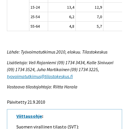
15-24
13,4
12,9
15,
25-54
6,2
7,0
6,
55-64
4,8
5,7
5,
Lähde: Työvoimatutkimus 2010, elokuu. Tilastokeskus
Lisätietoja: Veli Rajaniemi (09) 1734 3434, Kalle Sinivuori
(09) 1734 3524, Juha Martikainen (09) 1734 3225,
tyovoimatutkimus@tilastokeskus.fi
Vastaava tilastojohtaja: Riitta Harala
Päivitetty 21.9.2010
Viittausohje
:
Suomen virallinen tilasto (SVT):