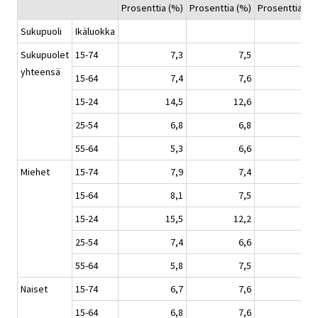
Prosenttia (%)
Prosenttia (%)
Prosenttia (%
Sukupuoli
Ikäluokka
Sukupuolet
15-74
7,3
7,5
7,
yhteensä
15-64
7,4
7,6
7,
15-24
14,5
12,6
17,
25-54
6,8
6,8
6,
55-64
5,3
6,6
5,
Miehet
15-74
7,9
7,4
8,
15-64
8,1
7,5
8,
15-24
15,5
12,2
19,
25-54
7,4
6,6
6,
55-64
5,8
7,5
6,
Naiset
15-74
6,7
7,6
7,
15-64
6,8
7,6
7,