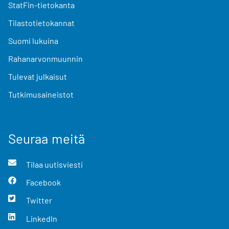
StatFin-tietokanta
Tilastotietokannat
Suomi lukuina
Rahanarvonmuunnin
Tulevat julkaisut
Tutkimusaineistot
Seuraa meitä
Tilaa uutisviesti
Facebook
Twitter
LinkedIn