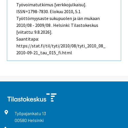
Työvoimatutkimus [verkkojulkaisu].
ISSN=1798-7830.
Elokuu
2010, 5.1
Työttömyysaste sukupuolen ja iän mukaan
2010/08 - 2009/08 . Helsinki: Tilastokeskus
[viitattu: 9.8.2026].
Saantitapa:
https://stat.fi/til/tyti/2010/08/tyti_2010_08_
2010-09-21_tau_015_fi.html
Työpajankatu
13
00580
Helsinki