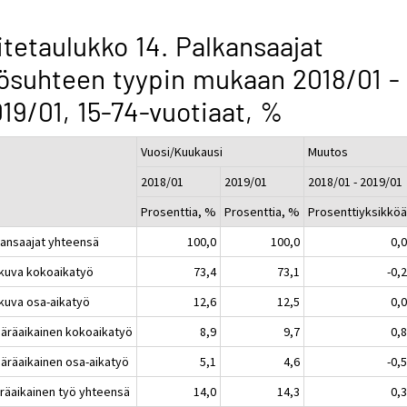
itetaulukko 14. Palkansaajat
ösuhteen tyypin mukaan 2018/01 -
19/01, 15-74-vuotiaat, %
Vuosi/Kuukausi
Muutos
2018/01
2019/01
2018/01 - 2019/01
Prosenttia, %
Prosenttia, %
Prosenttiyksikkö
kansaajat yhteensä
100,0
100,0
0,
atkuva kokoaikatyö
73,4
73,1
-0,
tkuva osa-aikatyö
12,6
12,5
0,
ääräaikainen kokoaikatyö
8,9
9,7
0,
ääräaikainen osa-aikatyö
5,1
4,6
-0,
räaikainen työ yhteensä
14,0
14,3
0,