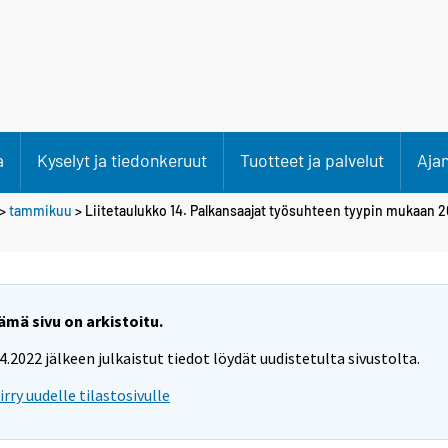
a
Kyselyt ja tiedonkeruut
Tuotteet ja palvelut
Aja
>
tammikuu
> Liitetaulukko 14. Palkansaajat työsuhteen tyypin mukaan 20
ämä sivu on arkistoitu.
.4.2022 jälkeen julkaistut tiedot löydät uudistetulta sivustolta.
iirry uudelle tilastosivulle