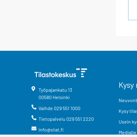
Kysy 
Työpajankatu
13
00580
Helsinki
Neuvonta
Vaihde
029 551 1000
Kysy tila
Tietopalvelu
029 551 2220
Usein ky
info@stat.fi
Medialle