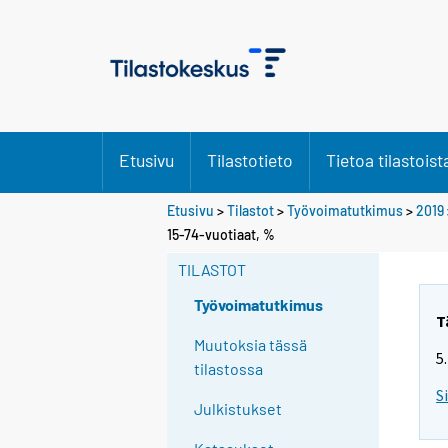
Etusivu
Tilastotieto
Tietoa tilastoist
Etusivu
>
Tilastot
>
Työvoimatutkimus
>
2019
Y
15-74-vuotiaat, %
o
TILASTOT
u
a
Työvoimatutkimus
r
T
e
Muutoksia tässä
5
m
tilastossa
o
S
Julkistukset
v
i