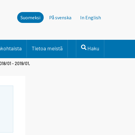
Suomeksi
På svenska
In English
nkohtaista
Tietoa meistä
Haku
18/01 - 2019/01,