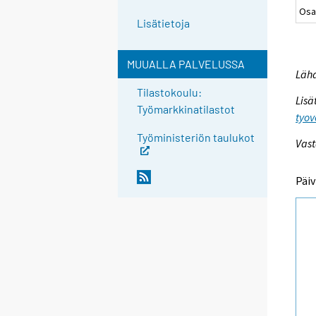
Osa
Lisätietoja
MUUALLA PALVELUSSA
Lähd
Tilastokoulu:
Lisä
Työmarkkinatilastot
tyov
Työministeriön taulukot
Vast
Päiv