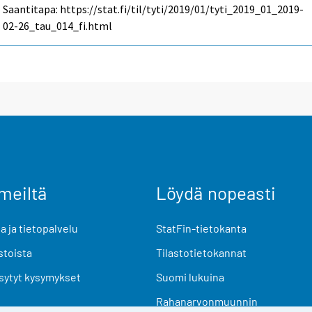
Saantitapa: https://stat.fi/til/tyti/2019/01/tyti_2019_01_2019-
02-26_tau_014_fi.html
meiltä
Löydä nopeasti
 ja tietopalvelu
StatFin-tietokanta
stoista
Tilastotietokannat
sytyt kysymykset
Suomi lukuina
Rahanarvonmuunnin