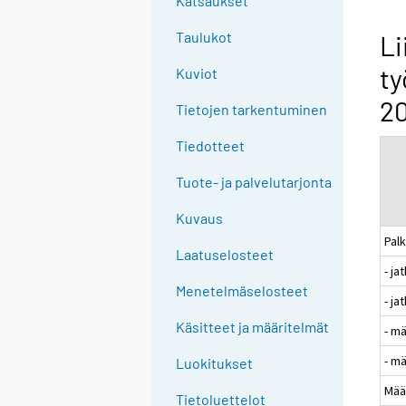
Katsaukset
n
g
Taulukot
Li
t
ty
Kuviot
o
a
20
Tietojen tarkentuminen
n
o
Tiedotteet
t
Tuote- ja palvelutarjonta
h
e
Kuvaus
r
Pal
s
Laatuselosteet
- j
e
Menetelmäselosteet
r
- ja
v
Käsitteet ja määritelmät
- m
i
- m
c
Luokitukset
e
Mää
Tietoluettelot
.