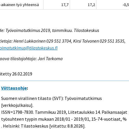
-aikainen työ yhteensä
17,7
17,2
-0,
e: Työvoimatutkimus 2019, tammikuu. Tilastokeskus
tietoja: Henri Lukkarinen 029 551 3704, Kirsi Toivonen 029 551 3535,
oimatutkimus@tilastokeskus.fi
aava tilastojohtaja: Jari Tarkoma
itetty 26.02.2019
Viittausohje
:
Suomen virallinen tilasto (SVT): Työvoimatutkimus
[verkkojulkaisu].
ISSN=1798-7830.
Tammikuu
2019, Liitetaulukko 14. Palkansaajat
työsuhteen tyypin mukaan 2018/01 - 2019/01, 15-74-vuotiaat, %
. Helsinki: Tilastokeskus [viitattu: 8.8.2026].