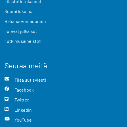
Tilastotietokannat
Suomi lukuina
Rahanarvonmuunnin
Tulevat julkaisut
Tutkimusaineistot
Seuraa meitä
Tilaa uutisviesti
Facebook
Twitter
LinkedIn
YouTube