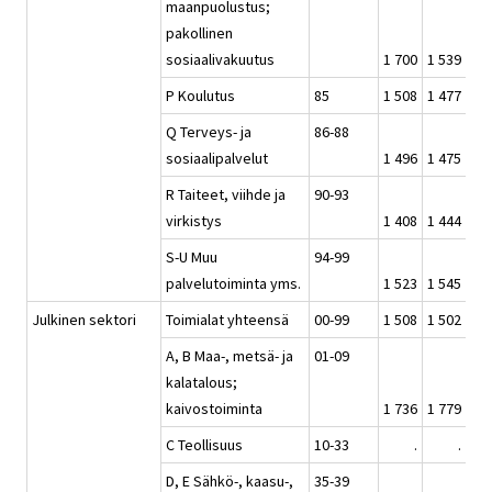
maanpuolustus;
pakollinen
sosiaalivakuutus
1 700
1 539
1 7
P Koulutus
85
1 508
1 477
1 4
Q Terveys- ja
86-88
sosiaalipalvelut
1 496
1 475
1 4
R Taiteet, viihde ja
90-93
virkistys
1 408
1 444
1 3
S-U Muu
94-99
palvelutoiminta yms.
1 523
1 545
1 4
Julkinen sektori
Toimialat yhteensä
00-99
1 508
1 502
1 5
A, B Maa-, metsä- ja
01-09
kalatalous;
kaivostoiminta
1 736
1 779
1 6
C Teollisuus
10-33
.
.
D, E Sähkö-, kaasu-,
35-39