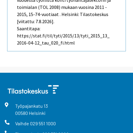
vuodessa työllistä kohti työnantajasektorin ja
toimialan (TOL 2008) mukaan vuosina 2011 -
2015, 15-74-vuotiaat . Helsinki: Tilastokeskus
[viitattu: 7.8.2026].
Saantitapa:
https://stat.fi/til/tyti/2015/13/tyti_2015_13_
2016-04-12_tau_020_fi.html
Työpajankatu
13
00580
Helsinki
Vaihde
029 551 1000