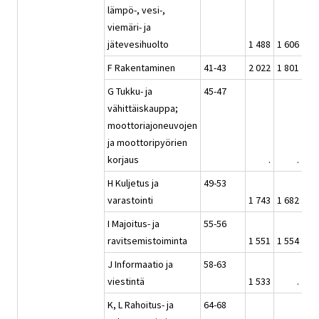
lämpö-, vesi-,
viemäri- ja
jätevesihuolto
1 488
1 606
1 5
F Rakentaminen
41-43
2 022
1 801
1 6
G Tukku- ja
45-47
vähittäiskauppa;
moottoriajoneuvojen
ja moottoripyörien
korjaus
.
.
H Kuljetus ja
49-53
varastointi
1 743
1 682
1 8
I Majoitus- ja
55-56
ravitsemistoiminta
1 551
1 554
1 6
J Informaatio ja
58-63
viestintä
1 533
.
1 5
K, L Rahoitus- ja
64-68