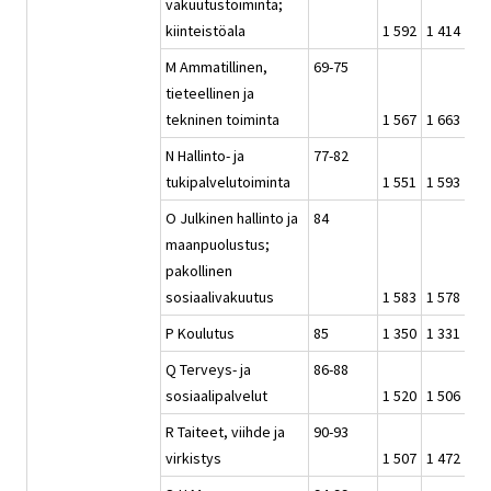
vakuutustoiminta;
kiinteistöala
1 592
1 414
1 5
M Ammatillinen,
69-75
tieteellinen ja
tekninen toiminta
1 567
1 663
1 6
N Hallinto- ja
77-82
tukipalvelutoiminta
1 551
1 593
1 5
O Julkinen hallinto ja
84
maanpuolustus;
pakollinen
sosiaalivakuutus
1 583
1 578
1 5
P Koulutus
85
1 350
1 331
1 3
Q Terveys- ja
86-88
sosiaalipalvelut
1 520
1 506
1 5
R Taiteet, viihde ja
90-93
virkistys
1 507
1 472
1 4