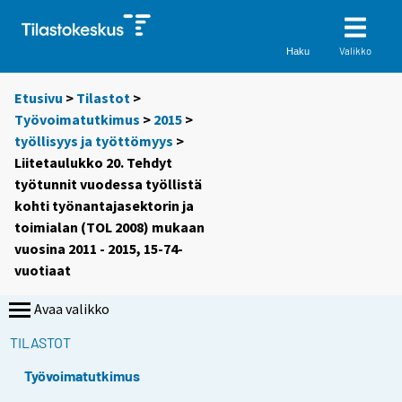
Valikko
Haku
Etusivu
>
Tilastot
>
Työvoimatutkimus
>
2015
>
työllisyys ja työttömyys
>
Liitetaulukko 20. Tehdyt
työtunnit vuodessa työllistä
kohti työnantajasektorin ja
toimialan (TOL 2008) mukaan
vuosina 2011 - 2015, 15-74-
vuotiaat
Avaa valikko
TILASTOT
Työvoimatutkimus