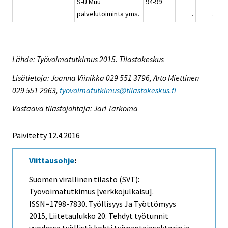
S-U Muu
94-99
palvelutoiminta yms.
.
.
Lähde: Työvoimatutkimus 2015. Tilastokeskus
Lisätietoja: Joanna Viinikka 029 551 3796, Arto Miettinen
029 551 2963,
tyovoimatutkimus@tilastokeskus.fi
Vastaava tilastojohtaja: Jari Tarkoma
Päivitetty 12.4.2016
Viittausohje
:
Suomen virallinen tilasto (SVT):
Työvoimatutkimus [verkkojulkaisu].
ISSN=1798-7830.
Työllisyys Ja Työttömyys
2015, Liitetaulukko 20. Tehdyt työtunnit