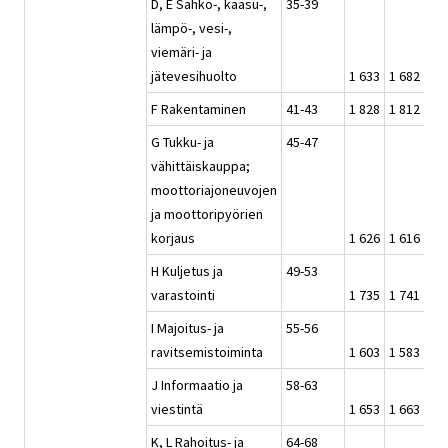
D, E Sähkö-, kaasu-,
35-39
lämpö-, vesi-,
viemäri- ja
jätevesihuolto
1 633
1 682
1 6
F Rakentaminen
41-43
1 828
1 812
1 7
G Tukku- ja
45-47
vähittäiskauppa;
moottoriajoneuvojen
ja moottoripyörien
korjaus
1 626
1 616
1 6
H Kuljetus ja
49-53
varastointi
1 735
1 741
1 6
I Majoitus- ja
55-56
ravitsemistoiminta
1 603
1 583
1 5
J Informaatio ja
58-63
viestintä
1 653
1 663
1 6
K, L Rahoitus- ja
64-68