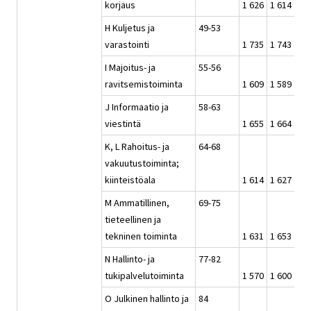
korjaus
1 626
1 614
1 6
H Kuljetus ja
49-53
varastointi
1 735
1 743
1 6
I Majoitus- ja
55-56
ravitsemistoiminta
1 609
1 589
1 5
J Informaatio ja
58-63
viestintä
1 655
1 664
1 6
K, L Rahoitus- ja
64-68
vakuutustoiminta;
kiinteistöala
1 614
1 627
1 6
M Ammatillinen,
69-75
tieteellinen ja
tekninen toiminta
1 631
1 653
1 6
N Hallinto- ja
77-82
tukipalvelutoiminta
1 570
1 600
1 5
O Julkinen hallinto ja
84