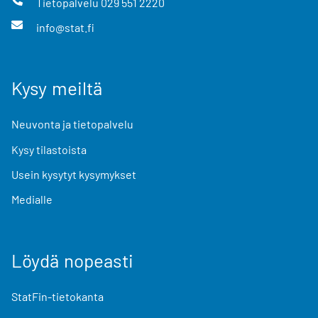
Tietopalvelu
029 551 2220
info@stat.fi
Kysy meiltä
Neuvonta ja tietopalvelu
Kysy tilastoista
Usein kysytyt kysymykset
Medialle
Löydä nopeasti
StatFin-tietokanta