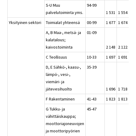
S-U Muu
94-99
palvelutoiminta yms.
1 531
1 554
1 4
Yksityinen sektori
Toimialat yhteensä
00-99
1 677
1 674
1 6
A, B Maa-, metsä- ja
01-09
kalatalous;
kaivostoiminta
2 148
2 122
2 0
C Teollisuus
10-33
1 697
1 691
1 6
D, E Sähkö-, kaasu-,
35-39
lämpö-, vesi-,
viemäri- ja
jätevesihuolto
1 696
1 718
1 7
F Rakentaminen
41-43
1 823
1 813
1 7
G Tukku- ja
45-47
vähittäiskauppa;
moottoriajoneuvojen
ja moottoripyörien