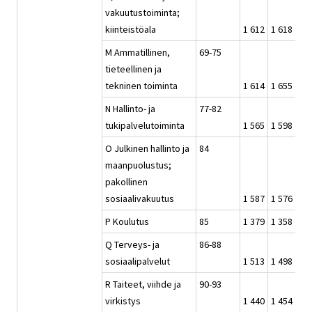
vakuutustoiminta;
kiinteistöala
1 612
1 618
1 6
M Ammatillinen,
69-75
tieteellinen ja
tekninen toiminta
1 614
1 655
1 6
N Hallinto- ja
77-82
tukipalvelutoiminta
1 565
1 598
1 5
O Julkinen hallinto ja
84
maanpuolustus;
pakollinen
sosiaalivakuutus
1 587
1 576
1 5
P Koulutus
85
1 379
1 358
1 3
Q Terveys- ja
86-88
sosiaalipalvelut
1 513
1 498
1 4
R Taiteet, viihde ja
90-93
virkistys
1 440
1 454
1 4