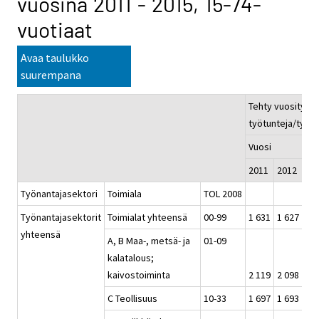
vuosina 2011 - 2015, 15-74-
vuotiaat
Avaa taulukko
suurempana
Tehty vuosityöai
työtunteja/työll
Vuosi
2011
2012
20
Työnantajasektori
Toimiala
TOL 2008
Työnantajasektorit
Toimialat yhteensä
00-99
1 631
1 627
1 6
yhteensä
A, B Maa-, metsä- ja
01-09
kalatalous;
kaivostoiminta
2 119
2 098
2 0
C Teollisuus
10-33
1 697
1 693
1 6