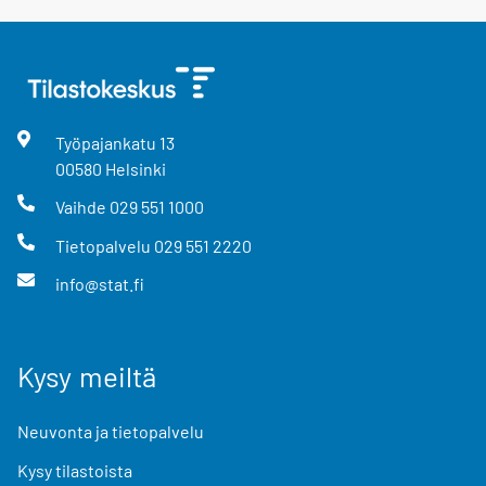
Työpajankatu
13
00580
Helsinki
Vaihde
029 551 1000
Tietopalvelu
029 551 2220
info@stat.fi
Kysy meiltä
Neuvonta ja tietopalvelu
Kysy tilastoista