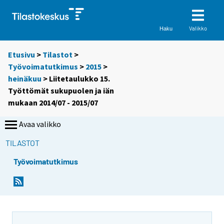
Valikko
Haku
Etusivu
>
Tilastot
>
Työvoimatutkimus
>
2015
>
heinäkuu
> Liitetaulukko 15.
Työttömät sukupuolen ja iän
mukaan 2014/07 - 2015/07
Avaa valikko
TILASTOT
Työvoimatutkimus