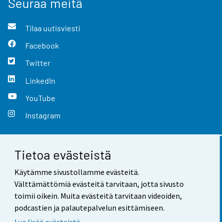
Seuraa meitä
Tilaa uutisviesti
Facebook
Twitter
LinkedIn
YouTube
Instagram
Tietoa evästeistä
Yhteystiedot
Käytämme sivustollamme evästeitä.
Palaute
Välttämättömiä evästeitä tarvitaan, jotta sivusto
toimii oikein. Muita evästeitä tarvitaan videoiden,
Käyttöehdot
podcastien ja palautepalvelun esittämiseen.
Tietosuoja