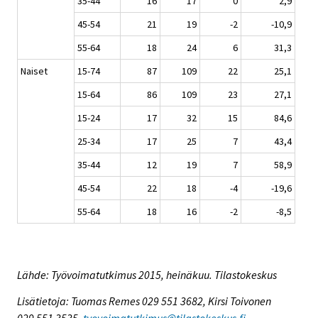
35-44
16
17
0
2,9
45-54
21
19
-2
-10,9
55-64
18
24
6
31,3
Naiset
15-74
87
109
22
25,1
15-64
86
109
23
27,1
15-24
17
32
15
84,6
25-34
17
25
7
43,4
35-44
12
19
7
58,9
45-54
22
18
-4
-19,6
55-64
18
16
-2
-8,5
Lähde: Työvoimatutkimus 2015, heinäkuu. Tilastokeskus
Lisätietoja: Tuomas Remes 029 551 3682, Kirsi Toivonen
029 551 3535,
tyovoimatutkimus@tilastokeskus.fi