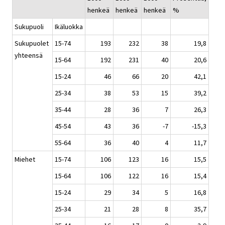
henkeä
henkeä
henkeä
%
Sukupuoli
Ikäluokka
Sukupuolet
15-74
193
232
38
19,8
yhteensä
15-64
192
231
40
20,6
15-24
46
66
20
42,1
25-34
38
53
15
39,2
35-44
28
36
7
26,3
45-54
43
36
-7
-15,3
55-64
36
40
4
11,7
Miehet
15-74
106
123
16
15,5
15-64
106
122
16
15,4
15-24
29
34
5
16,8
25-34
21
28
8
35,7