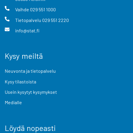
Vaihde
029 551 1000
Tietopalvelu
029 551 2220
info@stat.fi
Kysy meiltä
Neuvonta ja tietopalvelu
Kysy tilastoista
Usein kysytyt kysymykset
Medialle
Löydä nopeasti