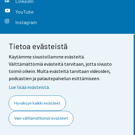
LinkedIn
YouTube
Instagram
Tietoa evästeistä
Yhteystiedot
Käytämme sivustollamme evästeitä.
Palaute
Välttämättömiä evästeitä tarvitaan, jotta sivusto
toimii oikein. Muita evästeitä tarvitaan videoiden,
Käyttöehdot
podcastien ja palautepalvelun esittämiseen.
Tietosuoja
Lue lisää evästeistä.
Saavutettavuus
Hyväksyn kaikki evästeet
Tietoa sivustosta
Vain välttämättömät evästeet
Evästeasetukset