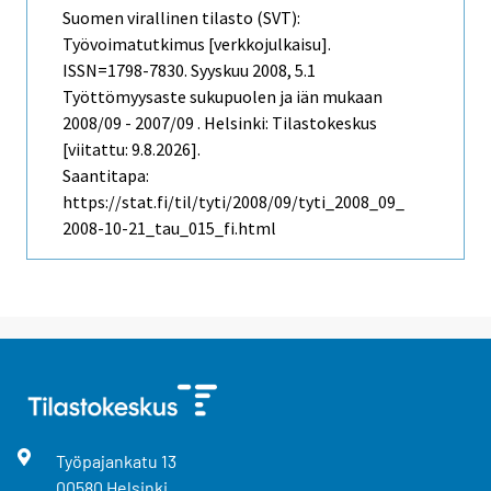
Suomen virallinen tilasto (SVT):
Työvoimatutkimus [verkkojulkaisu].
ISSN=1798-7830.
Syyskuu
2008, 5.1
Työttömyysaste sukupuolen ja iän mukaan
2008/09 - 2007/09 . Helsinki: Tilastokeskus
[viitattu: 9.8.2026].
Saantitapa:
https://stat.fi/til/tyti/2008/09/tyti_2008_09_
2008-10-21_tau_015_fi.html
Työpajankatu
13
00580
Helsinki