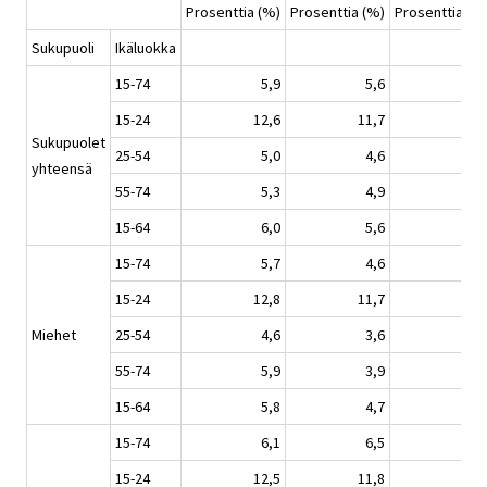
Prosenttia (%)
Prosenttia (%)
Prosenttia (%
Sukupuoli
Ikäluokka
15-74
5,9
5,6
6,
15-24
12,6
11,7
13,
Sukupuolet
25-54
5,0
4,6
5,
yhteensä
55-74
5,3
4,9
6,
15-64
6,0
5,6
6,
15-74
5,7
4,6
6,
15-24
12,8
11,7
13,
Miehet
25-54
4,6
3,6
4,
55-74
5,9
3,9
5,
15-64
5,8
4,7
6,
15-74
6,1
6,5
6,
15-24
12,5
11,8
12,