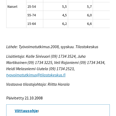
Naiset
25-54
5,5
5,7
5,
55-74
4,5
6,0
6,
15-64
6,2
6,6
6,
Lähde: Työvoimatutkimus 2008, syyskuu. Tilastokeskus
Lisätietoja: Kalle Sinivuori (09) 1734 3524, Juha
Martikainen (09) 1734 3225, Veli Rajaniemi (09) 1734 3434,
Heidi Melasniemi-Uutela (09) 1734 2523,
tyovoimatutkimus@tilastokeskus.fi
Vastaava tilastojohtaja: Riitta Harala
Päivitetty 21.10.2008
Viittausohje
: