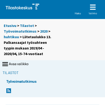
Valikko
Haku
Etusivu
>
Tilastot
>
Työvoimatutkimus
>
2020
>
huhtikuu
> Liitetaulukko 13.
Palkansaajat työsuhteen
tyypin mukaan 2019/04 -
2020/04, 15-74-vuotiaat
Avaa valikko
TILASTOT
Työvoimatutkimus