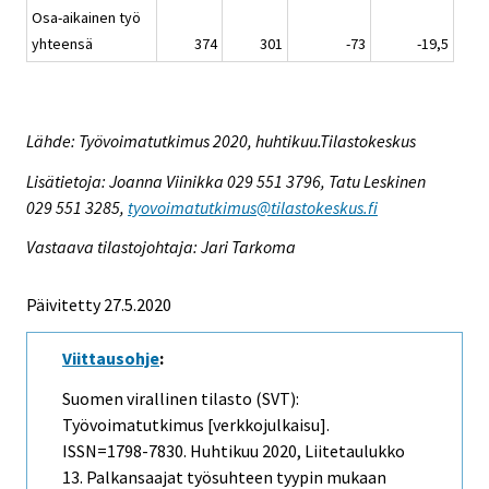
Osa-aikainen työ
yhteensä
374
301
-73
-19,5
Lähde: Työvoimatutkimus 2020, huhtikuu.Tilastokeskus
Lisätietoja: Joanna Viinikka 029 551 3796, Tatu Leskinen
029 551 3285,
tyovoimatutkimus@tilastokeskus.fi
Vastaava tilastojohtaja: Jari Tarkoma
Päivitetty 27.5.2020
Viittausohje
:
Suomen virallinen tilasto (SVT):
Työvoimatutkimus [verkkojulkaisu].
ISSN=1798-7830.
Huhtikuu
2020, Liitetaulukko
13. Palkansaajat työsuhteen tyypin mukaan