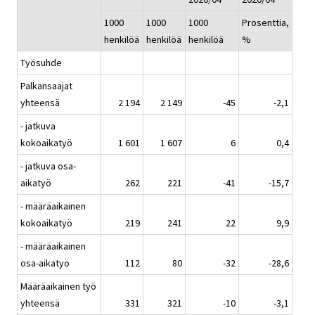
1000
1000
1000
Prosenttia,
henkilöä
henkilöä
henkilöä
%
Työsuhde
Palkansaajat
yhteensä
2 194
2 149
-45
-2,1
- jatkuva
kokoaikatyö
1 601
1 607
6
0,4
- jatkuva osa-
aikatyö
262
221
-41
-15,7
- määräaikainen
kokoaikatyö
219
241
22
9,9
- määräaikainen
osa-aikatyö
112
80
-32
-28,6
Määräaikainen työ
yhteensä
331
321
-10
-3,1