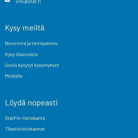
info@stat.fi
Kysy meiltä
Neuvonta ja tietopalvelu
Kysy tilastoista
Usein kysytyt kysymykset
Medialle
Löydä nopeasti
StatFin-tietokanta
Tilastotietokannat