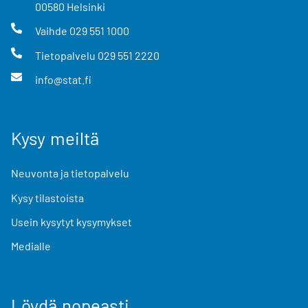
00580
Helsinki
Vaihde
029 551 1000
Tietopalvelu
029 551 2220
info@stat.fi
Kysy meiltä
Neuvonta ja tietopalvelu
Kysy tilastoista
Usein kysytyt kysymykset
Medialle
Löydä nopeasti