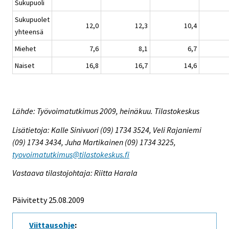
Sukupuoli
Sukupuolet
12,0
12,3
10,4
yhteensä
Miehet
7,6
8,1
6,7
Naiset
16,8
16,7
14,6
Lähde: Työvoimatutkimus 2009, heinäkuu. Tilastokeskus
Lisätietoja: Kalle Sinivuori (09) 1734 3524, Veli Rajaniemi
(09) 1734 3434, Juha Martikainen (09) 1734 3225,
tyovoimatutkimus@tilastokeskus.fi
Vastaava tilastojohtaja: Riitta Harala
Päivitetty 25.08.2009
Viittausohje
: