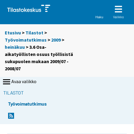
Valikko
Haku
Etusivu
>
Tilastot
>
Työvoimatutkimus
>
2009
>
heinäkuu
> 3.6 Osa-
aikatyöllisten osuus työllisistä
sukupuolen mukaan 2009/07 -
2008/07
Avaa valikko
TILASTOT
Työvoimatutkimus