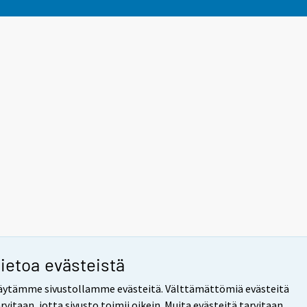
ietoa evästeistä
äytämme sivustollamme evästeitä. Välttämättömiä evästeitä
rvitaan, jotta sivusto toimii oikein. Muita evästeitä tarvitaan