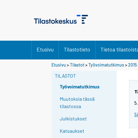
Etusivu
Tilastotieto
Tietoa tilastoist
Y
Etusivu
>
Tilastot
>
Työvoimatutkimus
>
2015
o
TILASTOT
u
a
Työvoimatutkimus
r
T
e
Muutoksia tässä
5
m
tilastossa
o
S
Julkistukset
v
i
Katsaukset
n