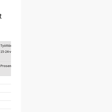
t
Työttömyysaste,
15-24-vuotiaat
Prosenttia, %
19,6
19,7
19,7
19,6