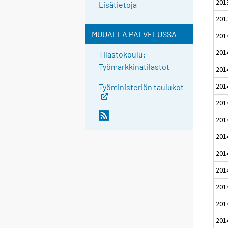
201
Lisätietoja
201
MUUALLA PALVELUSSA
201
201
Tilastokoulu:
Työmarkkinatilastot
201
201
Työministeriön taulukot
201
201
201
201
201
201
201
201