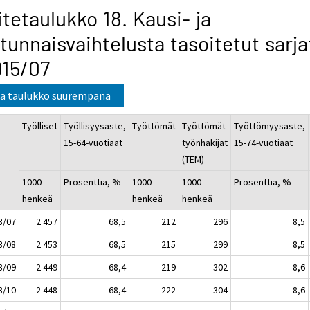
itetaulukko 18. Kausi- ja
tunnaisvaihtelusta tasoitetut sarja
15/07
a taulukko suurempana
Työlliset
Työllisyysaste,
Työttömät
Työttömät
Työttömyysaste,
15-64-vuotiaat
työnhakijat
15-74-vuotiaat
(TEM)
1000
Prosenttia, %
1000
1000
Prosenttia, %
henkeä
henkeä
henkeä
3/07
2 457
68,5
212
296
8,5
3/08
2 453
68,5
215
299
8,5
3/09
2 449
68,4
219
302
8,6
3/10
2 448
68,4
222
304
8,6