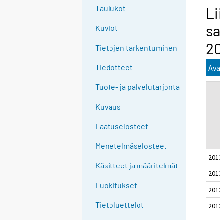
g
Taulukot
Li
t
sa
Kuviot
o
a
20
Tietojen tarkentuminen
n
o
Tiedotteet
Ava
t
Tuote- ja palvelutarjonta
h
e
Kuvaus
r
s
Laatuselosteet
e
Menetelmäselosteet
r
201
v
Käsitteet ja määritelmät
i
201
c
Luokitukset
201
e
Tietoluettelot
201
.