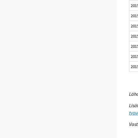
201
201
201
201
201
201
201
Lähd
Lisä
tyov
Vast