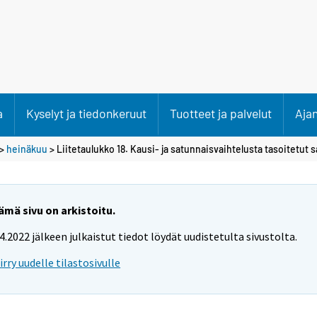
a
Kyselyt ja tiedonkeruut
Tuotteet ja palvelut
Aja
>
heinäkuu
> Liitetaulukko 18. Kausi- ja satunnaisvaihtelusta tasoitetut s
ämä sivu on arkistoitu.
.4.2022 jälkeen julkaistut tiedot löydät uudistetulta sivustolta.
iirry uudelle tilastosivulle