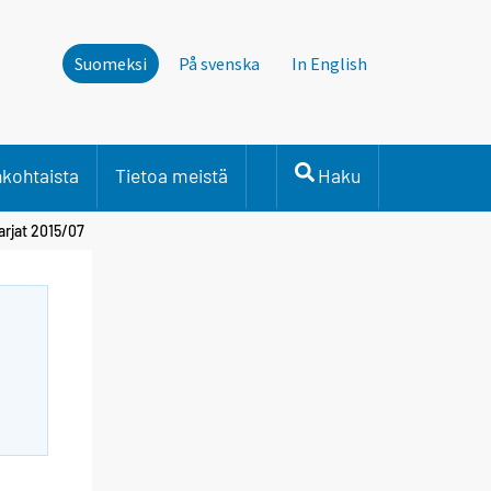
Suomeksi
På svenska
In English
nkohtaista
Tietoa meistä
Haku
arjat 2015/07