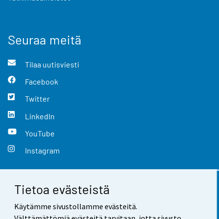
Seuraa meitä
Tilaa uutisviesti
Facebook
Twitter
LinkedIn
YouTube
Instagram
Tietoa evästeistä
Yhteystiedot
Käytämme sivustollamme evästeitä.
Palaute
Välttämättömiä evästeitä tarvitaan, jotta sivusto