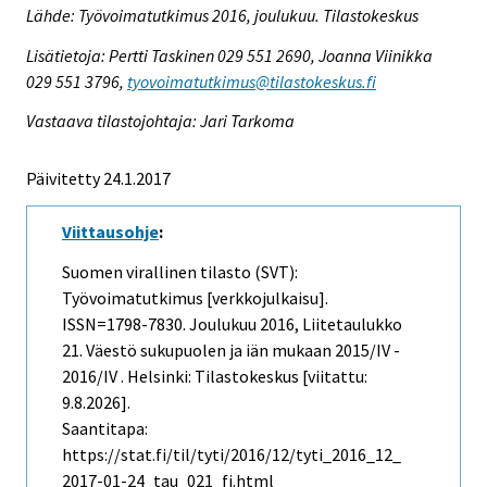
Lähde: Työvoimatutkimus 2016, joulukuu. Tilastokeskus
Lisätietoja: Pertti Taskinen 029 551 2690, Joanna Viinikka
029 551 3796,
tyovoimatutkimus@tilastokeskus.fi
Vastaava tilastojohtaja: Jari Tarkoma
Päivitetty 24.1.2017
Viittausohje
:
Suomen virallinen tilasto (SVT):
Työvoimatutkimus [verkkojulkaisu].
ISSN=1798-7830.
Joulukuu
2016, Liitetaulukko
21. Väestö sukupuolen ja iän mukaan 2015/IV -
2016/IV . Helsinki: Tilastokeskus [viitattu:
9.8.2026].
Saantitapa:
https://stat.fi/til/tyti/2016/12/tyti_2016_12_
2017-01-24_tau_021_fi.html