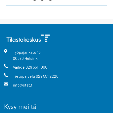
Työpajankatu
13
00580
Helsinki
Vaihde
029 551 1000
Tietopalvelu
029 551 2220
info@stat.fi
Kysy meiltä