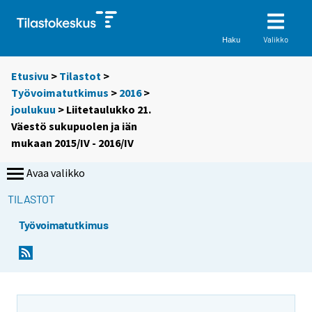
Valikko
Haku
Etusivu
>
Tilastot
>
Työvoimatutkimus
>
2016
>
joulukuu
> Liitetaulukko 21.
Väestö sukupuolen ja iän
mukaan 2015/IV - 2016/IV
Avaa valikko
TILASTOT
Työvoimatutkimus