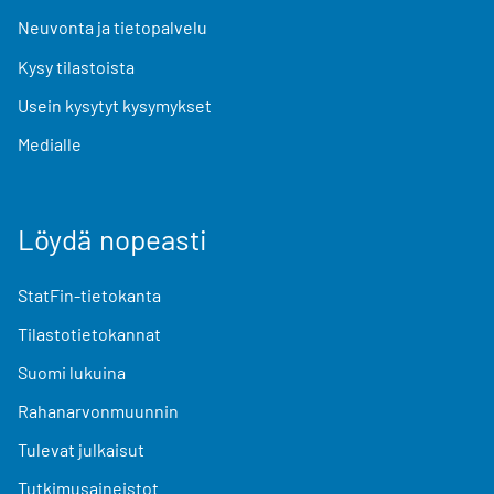
Neuvonta ja tietopalvelu
Kysy tilastoista
Usein kysytyt kysymykset
Medialle
Löydä nopeasti
StatFin-tietokanta
Tilastotietokannat
Suomi lukuina
Rahanarvonmuunnin
Tulevat julkaisut
Tutkimusaineistot