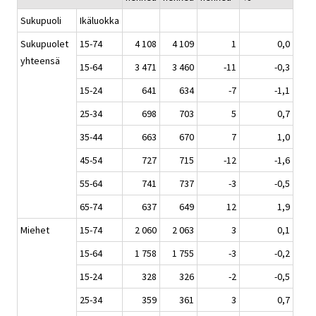
Sukupuoli
Ikäluokka
Sukupuolet
15-74
4 108
4 109
1
0,0
yhteensä
15-64
3 471
3 460
-11
-0,3
15-24
641
634
-7
-1,1
25-34
698
703
5
0,7
35-44
663
670
7
1,0
45-54
727
715
-12
-1,6
55-64
741
737
-3
-0,5
65-74
637
649
12
1,9
Miehet
15-74
2 060
2 063
3
0,1
15-64
1 758
1 755
-3
-0,2
15-24
328
326
-2
-0,5
25-34
359
361
3
0,7