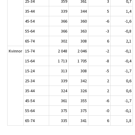
25-34
359
361
3
0,7
35-44
339
344
5
1,4
45-54
366
360
-6
-1,6
55-64
366
363
-3
-0,8
65-74
302
308
6
2,1
Kvinnor
15-74
2 048
2 046
-2
-0,1
15-64
1 713
1 705
-8
-0,4
15-24
313
308
-5
-1,7
25-34
339
342
2
0,6
35-44
324
326
2
0,6
45-54
361
355
-6
-1,7
55-64
375
375
-0
-0,1
65-74
335
341
6
1,8