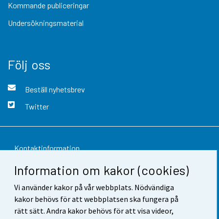
Kommande publiceringar
Undersökningsmaterial
Följ oss
Beställ nyhetsbrev
Twitter
Kontaktinformation
Information om kakor (cookies)
Respons
Vi använder kakor på vår webbplats. Nödvändiga
Användarvillkor
kakor behövs för att webbplatsen ska fungera på
Dataskydd
rätt sätt. Andra kakor behövs för att visa videor,