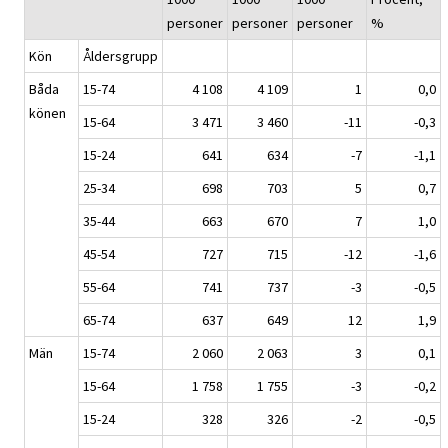
personer
personer
personer
%
Kön
Åldersgrupp
Båda
15-74
4 108
4 109
1
0,0
könen
15-64
3 471
3 460
-11
-0,3
15-24
641
634
-7
-1,1
25-34
698
703
5
0,7
35-44
663
670
7
1,0
45-54
727
715
-12
-1,6
55-64
741
737
-3
-0,5
65-74
637
649
12
1,9
Män
15-74
2 060
2 063
3
0,1
15-64
1 758
1 755
-3
-0,2
15-24
328
326
-2
-0,5